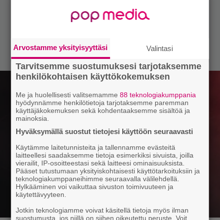
Arvostamme yksityisyyttäsi
Valintasi
Tarvitsemme suostumuksesi tarjotaksemme
henkilökohtaisen käyttökokemuksen
Me ja huolellisesti valitsemamme
88 teknologiakumppania
hyödynnämme henkilötietoja tarjotaksemme paremman
käyttäjäkokemuksen sekä kohdentaaksemme sisältöä ja
mainoksia.
Hyväksymällä suostut tietojesi käyttöön seuraavasti
Käytämme laitetunnisteita ja tallennamme evästeitä
laitteellesi saadaksemme tietoja esimerkiksi sivuista, joilla
vierailit, IP-osoitteestasi sekä laitteesi ominaisuuksista.
Pääset tutustumaan yksityiskohtaisesti käyttötarkoituksiin ja
teknologiakumppaneihimme seuraavalla välilehdellä.
Hylkääminen voi vaikuttaa sivuston toimivuuteen ja
käytettävyyteen.
Jotkin teknologiamme voivat käsitellä tietoja myös ilman
suostumusta, jos niillä on siihen oikeutettu peruste. Voit