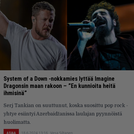
System of a Down -nokkamies lyttää Imagine
Dragonsin maan rakoon – ”En kunnioita heitä
ihmisinä”
Serj Tankian on suuttunut, koska suosittu pop rock -
yhtye esiintyi Azerbaidžanissa laulajan pyynnöistä
huolimatta.
18.6.2024 13:16
Vesa Siltanen
ASIAA