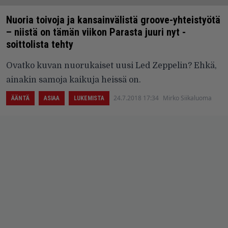
Nuoria toivoja ja kansainvälistä groove-yhteistyötä
– niistä on tämän viikon Parasta juuri nyt -
soittolista tehty
Ovatko kuvan nuorukaiset uusi Led Zeppelin? Ehkä,
ainakin samoja kaikuja heissä on.
24.7.2018 17:34
Mirko Siikaluoma
ÄÄNTÄ
ASIAA
LUKEMISTA