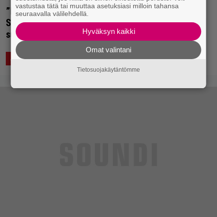
vastustaa tätä tai muuttaa asetuksiasi milloin tahansa
”Paskin bändi, mitä olen koskaan kuullut” –
seuraavalla välilehdellä.
Slayer-kitaristi näki niin huonon keikan, että
Hyväksyn kaikki
suuttui
Omat valintani
10.1.2019 12:43
Saku Schildt
ASIAA
Tietosuojakäytäntömme