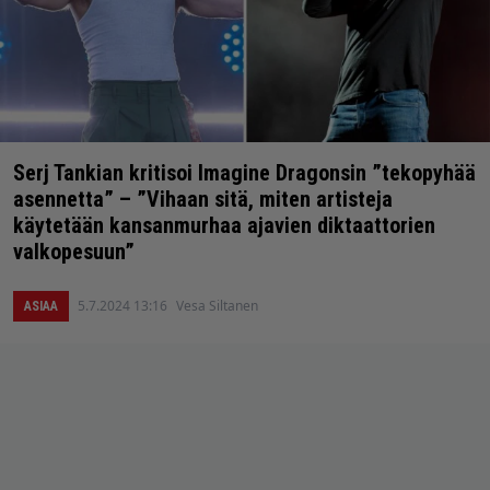
Serj Tankian kritisoi Imagine Dragonsin ”tekopyhää
asennetta” – ”Vihaan sitä, miten artisteja
käytetään kansanmurhaa ajavien diktaattorien
valkopesuun”
5.7.2024 13:16
Vesa Siltanen
ASIAA