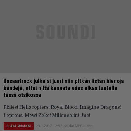
Ilosaarirock julkaisi juuri niin pitkän listan hienoja
bändejä, ettei niitä kannata edes alkaa luetella
tässä otsikossa
Pixies! Hellacopters! Royal Blood! Imagine Dragons!
Leprous! Mew! Zeke! Millencolin! Jne!
23.1.2017 12:57
Mikko Meriläinen
ELÄVÄ MUSIIKKI