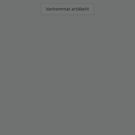
Artikkelien
Vanhemmat artikkelit
selaus