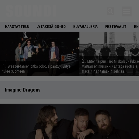
HAASTATTELU
JYTÄKESÄ GO-GO
KUVAGALLERIA
FESTIVAALIT
EN
2.
Miten taipuu Trio Niskalaukaukse
1.
Weezer-fanien pitkä odotus päättyy: yhtye
Vartiaisen musiikki? Entäpä ruotsala
tulee Suomeen
metal? Pian tämäkin selviää
Imagine Dragons