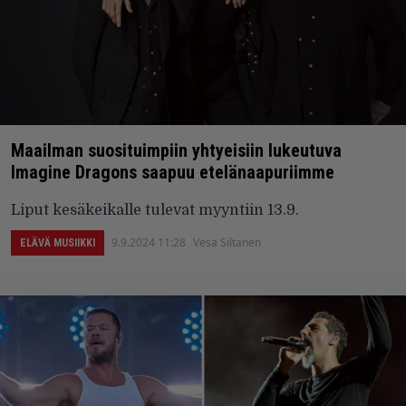
Maailman suosituimpiin yhtyeisiin lukeutuva
Imagine Dragons saapuu etelänaapuriimme
Liput kesäkeikalle tulevat myyntiin 13.9.
9.9.2024 11:28
Vesa Siltanen
ELÄVÄ MUSIIKKI