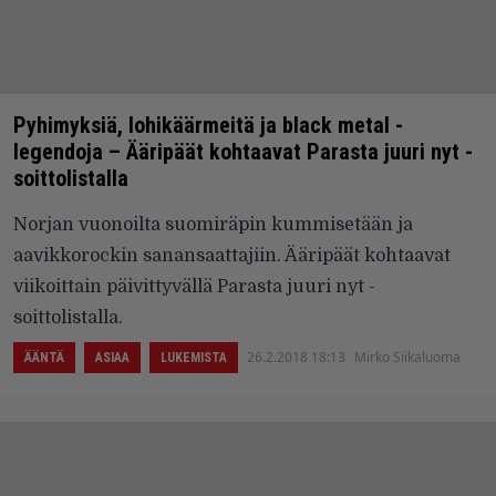
Pyhimyksiä, lohikäärmeitä ja black metal -
legendoja – Ääripäät kohtaavat Parasta juuri nyt -
soittolistalla
Norjan vuonoilta suomiräpin kummisetään ja
aavikkorockin sanansaattajiin. Ääripäät kohtaavat
viikoittain päivittyvällä Parasta juuri nyt -
soittolistalla.
26.2.2018 18:13
Mirko Siikaluoma
ÄÄNTÄ
ASIAA
LUKEMISTA