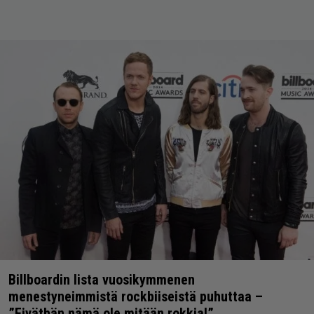
Billboardin lista vuosikymmenen
menestyneimmistä rockbiiseistä puhuttaa –
”Eiväthän nämä ole mitään rokkia!”