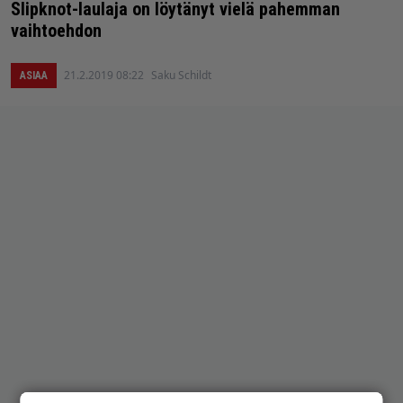
Slipknot-laulaja on löytänyt vielä pahemman
vaihtoehdon
21.2.2019 08:22
Saku Schildt
ASIAA