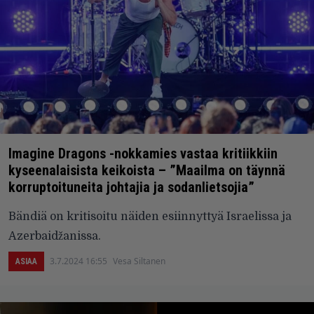
Imagine Dragons -nokkamies vastaa kritiikkiin
kyseenalaisista keikoista – ”Maailma on täynnä
korruptoituneita johtajia ja sodanlietsojia”
Bändiä on kritisoitu näiden esiinnyttyä Israelissa ja
Azerbaidžanissa.
3.7.2024 16:55
Vesa Siltanen
ASIAA