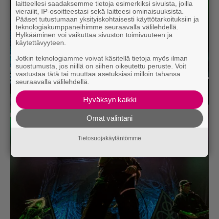
laitteellesi saadaksemme tietoja esimerkiksi sivuista, joilla
vierailit, IP-osoitteestasi sekä laitteesi ominaisuuksista.
Pääset tutustumaan yksityiskohtaisesti käyttötarkoituksiin ja
teknologiakumppaneihimme seuraavalla välilehdellä.
Hylkääminen voi vaikuttaa sivuston toimivuuteen ja
käytettävyyteen.
Jotkin teknologiamme voivat käsitellä tietoja myös ilman
suostumusta, jos niillä on siihen oikeutettu peruste. Voit
vastustaa tätä tai muuttaa asetuksiasi milloin tahansa
seuraavalla välilehdellä.
Hyväksyn kaikki
Omat valintani
Tietosuojakäytäntömme