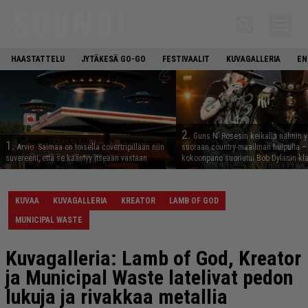
HAASTATTELU
JYTÄKESÄ GO-GO
FESTIVAALIT
KUVAGALLERIA
EN
2.
Guns N’ Rosesin keikalla nähtiin y
1.
Arvio: Saimaa on toisella covertripillään niin
suoraan country-maailman huipulta –
suvereeni, että se kääntyy itseään vastaan
kokoonpano suoriutui Bob Dylanin kl
KUVAA
KUVAGALLERIA
KREATOR
LAMB OF GOD
MUNICIPAL WASTE
Kuvagalleria: Lamb of God, Kreator
ja Municipal Waste latelivat pedon
lukuja ja rivakkaa metallia