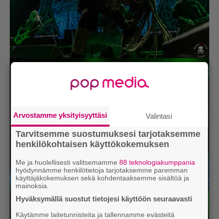
Arvostamme yksityisyyttäsi
Valintasi
Tarvitsemme suostumuksesi tarjotaksemme
henkilökohtaisen käyttökokemuksen
Me ja huolellisesti valitsemamme
88 teknologiakumppania
hyödynnämme henkilötietoja tarjotaksemme paremman
käyttäjäkokemuksen sekä kohdentaaksemme sisältöä ja
mainoksia.
Hyväksymällä suostut tietojesi käyttöön seuraavasti
Käytämme laitetunnisteita ja tallennamme evästeitä