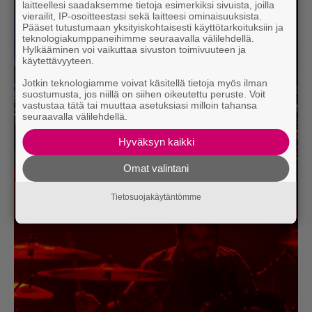
laitteellesi saadaksemme tietoja esimerkiksi sivuista, joilla
vierailit, IP-osoitteestasi sekä laitteesi ominaisuuksista.
Pääset tutustumaan yksityiskohtaisesti käyttötarkoituksiin ja
teknologiakumppaneihimme seuraavalla välilehdellä.
Hylkääminen voi vaikuttaa sivuston toimivuuteen ja
käytettävyyteen.
Jotkin teknologiamme voivat käsitellä tietoja myös ilman
suostumusta, jos niillä on siihen oikeutettu peruste. Voit
vastustaa tätä tai muuttaa asetuksiasi milloin tahansa
seuraavalla välilehdellä.
Hyväksyn kaikki
Silent Planet (Kuva: Sami Lommi)
Omat valintani
Tietosuojakäytäntömme