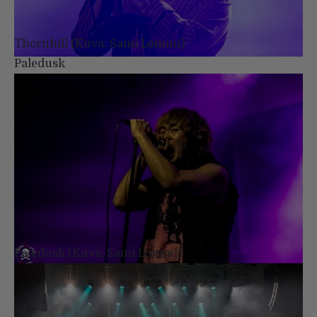
Thornhill (Kuva: Sami Lommi)
Paledusk
Paledusk (Kuva: Sami Lommi)