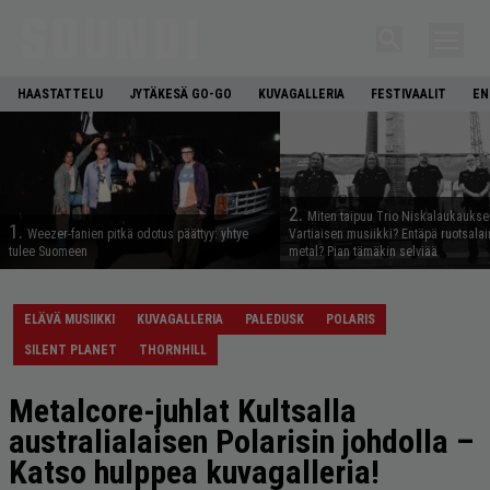
HAASTATTELU
JYTÄKESÄ GO-GO
KUVAGALLERIA
FESTIVAALIT
EN
2.
Miten taipuu Trio Niskalaukaukse
1.
Weezer-fanien pitkä odotus päättyy: yhtye
Vartiaisen musiikki? Entäpä ruotsala
tulee Suomeen
metal? Pian tämäkin selviää
ELÄVÄ MUSIIKKI
KUVAGALLERIA
PALEDUSK
POLARIS
SILENT PLANET
THORNHILL
Metalcore-juhlat Kultsalla
australialaisen Polarisin johdolla –
Katso hulppea kuvagalleria!