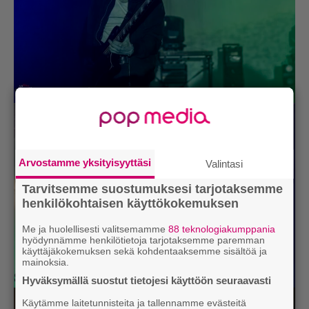
Silent Planet (Kuva: Sami Lommi)
Arvostamme yksityisyyttäsi
Valintasi
Tarvitsemme suostumuksesi tarjotaksemme
henkilökohtaisen käyttökokemuksen
Me ja huolellisesti valitsemamme
88 teknologiakumppania
hyödynnämme henkilötietoja tarjotaksemme paremman
käyttäjäkokemuksen sekä kohdentaaksemme sisältöä ja
mainoksia.
Silent Planet (Kuva: Sami Lommi)
Hyväksymällä suostut tietojesi käyttöön seuraavasti
Käytämme laitetunnisteita ja tallennamme evästeitä