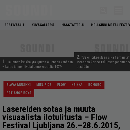
FESTIVAALIT
KUVAGALLERIA
HAASTATTELU
HELLSINKI METAL FESTI
2.
”Se oli oikeastaan aika herttaista”
1.
Tällainen keikkajyrä Queen oli ennen vanhaan
McKagan kertoo Axl Rosen jännittäne
– katso tulinen livetallenne vuodelta 1979
pestiään
ELÄVÄ MUSIIKKI
MIELIPIDE
FLOW
KEIKKA
BONOBO
PET SHOP BOYS
Lasereiden sotaa ja muuta
visuaalista ilotulitusta – Flow
Festival Ljubljana 26.–28.6.2015,