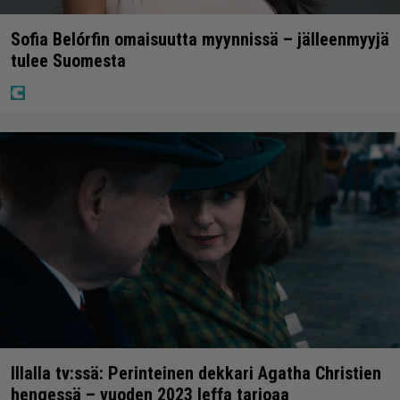
Sofia Belórfin omaisuutta myynnissä – jälleenmyyjä
tulee Suomesta
Illalla tv:ssä: Perinteinen dekkari Agatha Christien
hengessä – vuoden 2023 leffa tarjoaa