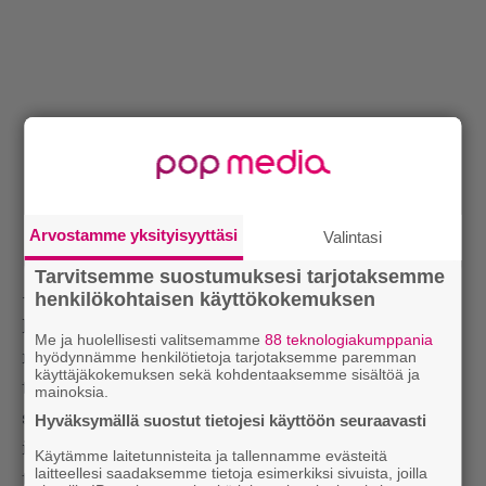
Arvostamme yksityisyyttäsi
Valintasi
Tarvitsemme suostumuksesi tarjotaksemme
– Tämä on ollut uskomatonta: Slovenia on niin
henkilökohtaisen käyttökokemuksen
kaunis maa! Todellinen piilotettu helmi. Olemme
Me ja huolellisesti valitsemamme
88 teknologiakumppania
hyödynnämme henkilötietoja tarjotaksemme paremman
niin onnellisia, että olemme täällä! Olemme
käyttäjäkokemuksen sekä kohdentaaksemme sisältöä ja
tavanneet mahtavia paikallisia tyyppejä –
mainoksia.
slovenialaiset ovat ihania! Flow on myös mieletön:
Hyväksymällä suostut tietojesi käyttöön seuraavasti
ihmisiä on juuri sopiva määrä, jotta on helppo
Käytämme laitetunnisteita ja tallennamme evästeitä
laitteellesi saadaksemme tietoja esimerkiksi sivuista, joilla
tavata bilekavereita, mutta omansa löytää myös