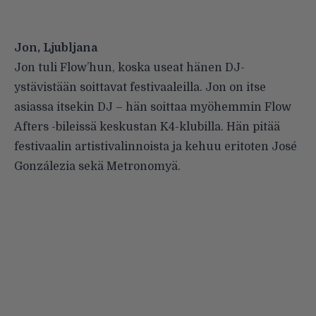
Jon, Ljubljana
Jon tuli Flow’hun, koska useat hänen DJ-
ystävistään soittavat festivaaleilla.
Jon
on itse
asiassa itsekin DJ – hän soittaa myöhemmin Flow
Afters -bileissä keskustan K4-klubilla. Hän pitää
festivaalin artistivalinnoista ja kehuu eritoten José
Gonzálezia sekä Metronomyä.