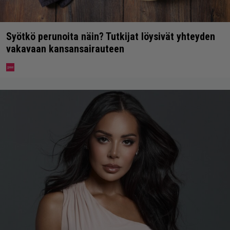
Syötkö perunoita näin? Tutkijat löysivät yhteyden
vakavaan kansansairauteen