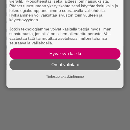
vierailit, IP-osoitteestasi sekä laitteesi ominaisuuksista.
Pääset tutustumaan yksityiskohtaisesti käyttötarkoituksiin ja
helposti.
teknologiakumppaneihimme seuraavalla välilehdellä.
Bonobon keikalla Ljubljana Backyardilla alkaa
Hylkääminen voi vaikuttaa sivuston toimivuuteen ja
käytettävyyteen.
vihdoin tuntua festivaalilta.
Bonobo dekeissä.
Jotkin teknologiamme voivat käsitellä tietoja myös ilman
Flow’n visuaalit Ljubljanassa ovat omaa
suostumusta, jos niillä on siihen oikeutettu peruste. Voit
vastustaa tätä tai muuttaa asetuksiasi milloin tahansa
luokkaansa.
Pet Shop Boys – leipää ja sirkushuveja.
seuraavalla välilehdellä.
Pet Shop Boys – lasereiden sota.
Hyväksyn kaikki
Teksti:
Linda Söderholm
Kuvat:
Sara Brizani
Omat valintani
Tietosuojakäytäntömme