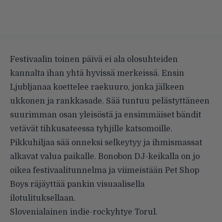
Festivaalin toinen päivä ei ala olosuhteiden
kannalta ihan yhtä hyvissä merkeissä. Ensin
Ljubljanaa koettelee raekuuro, jonka jälkeen
ukkonen ja rankkasade. Sää tuntuu pelästyttäneen
suurimman osan yleisöstä ja ensimmäiset bändit
vetävät tihkusateessa tyhjille katsomoille.
Pikkuhiljaa sää onneksi selkeytyy ja ihmismassat
alkavat valua paikalle. Bonobon DJ-keikalla on jo
oikea festivaalitunnelma ja viimeistään Pet Shop
Boys räjäyttää pankin visuaalisella
ilotulituksellaan.
Slovenialainen indie-rockyhtye Torul.