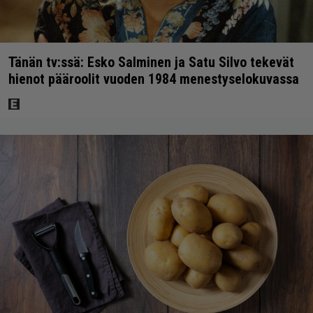
Tänän tv:ssä: Esko Salminen ja Satu Silvo tekevät
hienot pääroolit vuoden 1984 menestyselokuvassa