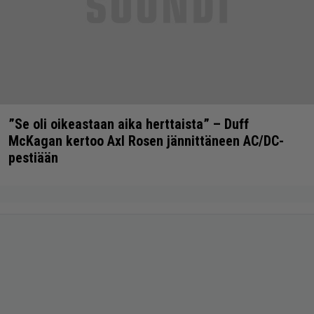
”Se oli oikeastaan aika herttaista” – Duff
McKagan kertoo Axl Rosen jännittäneen AC/DC-
pestiään