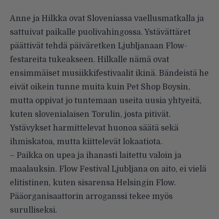
Anne ja Hilkka ovat Sloveniassa vaellusmatkalla ja
sattuivat paikalle puolivahingossa. Ystävättäret
päättivät tehdä päiväretken Ljubljanaan Flow-
festareita tukeakseen. Hilkalle nämä ovat
ensimmäiset musiikkifestivaalit ikinä. Bändeistä he
eivät oikein tunne muita kuin Pet Shop Boysin,
mutta oppivat jo tuntemaan useita uusia yhtyeitä,
kuten slovenialaisen Torulin, josta pitivät.
Ystävykset harmittelevat huonoa säätä sekä
ihmiskatoa, mutta kiittelevät lokaatiota.
– Paikka on upea ja ihanasti laitettu valoin ja
maalauksin. Flow Festival Ljubljana on aito, ei vielä
elitistinen, kuten sisarensa Helsingin Flow.
Pääorganisaattorin arroganssi tekee myös
surulliseksi.