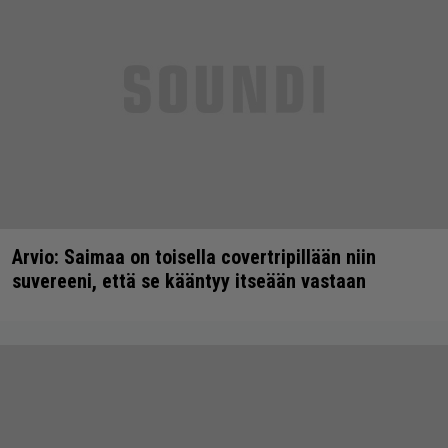
Arvio: Saimaa on toisella covertripillään niin
suvereeni, että se kääntyy itseään vastaan