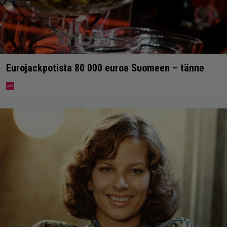
Eurojackpotista 80 000 euroa Suomeen – tänne