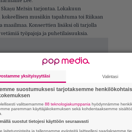
Charmaine Lee.
 Skaņu Mežsin tarjontaa. Lokakuun
kokeellisen musiikin tapahtuma toi Riikaan
ta maailmaa. Konserttien lisäksi oli tarjolla
n vetämiä työpajoja ja puhetilaisuuksia.
vostamme yksityisyyttäsi
Valintasi
semme suostumuksesi tarjotaksemme henkilökohtai
ökokemuksen
lellisesti valitsemamme
88 teknologiakumppania
hyödynnämme henkilö
semme paremman käyttäjäkokemuksen sekä kohdentaaksemme sisältöä
We
a.
t
ällä suostut tietojesi käyttöön seuraavasti
laitetunnisteita ja tallennamme evästeitä laitteellesi saadaksemme tie