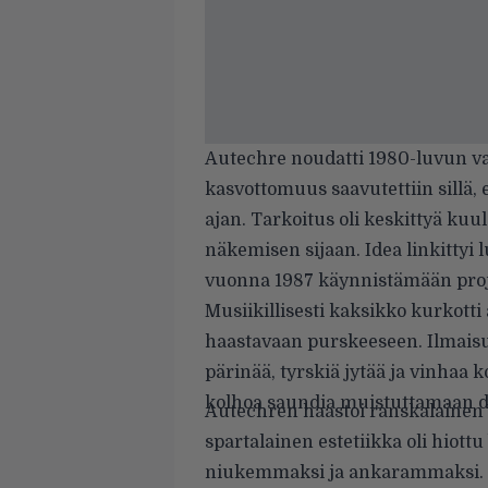
Autechre noudatti 1980-luvun va
kasvottomuus saavutettiin sillä, 
ajan. Tarkoitus oli keskittyä ku
näkemisen sijaan. Idea linkittyi
vuonna 1987 käynnistämään proj
Musiikillisesti kaksikko kurkotti
haastavaan purskeeseen. Ilmaisu
pärinää, tyrskiä jytää ja vinha
kolhoa saundia muistuttamaan 
Autechren haastoi ranskalainen 
spartalainen estetiikka oli hiott
niukemmaksi ja ankarammaksi.