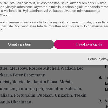
Gl
i sivuista, joilla vierailit, IP-osoitteestasi sekä laitteesi ominaisuuksista
an yksityiskohtaisesti käyttötarkoituksiin ja teknologiakumppaneihimm
la välilehdellä. Hylkääminen voi vaikuttaa sivuston toimivuuteen ja
Uu
yyteen.
Va
knologiamme voivat käsitellä tietoja myös ilman suostumusta, jos niillä o
ry
u peruste. Voit vastustaa tätä tai muuttaa asetuksiasi milloin tahansa se
lä.
ežs tarkoittaa äänimetsää. Festivaali on rikas
Nä
ilmaisumuotoja joka lähtöön. Yllätyksellisyys
tu
Omat valintani
Hyväksyn kaikki
lla mitä tahansa uutta etsivää musiikkia
Di
a teknoon ja dronesta punkiin.
Tietosuojak
Bl
listalta vuosien varrelta löytyvätkin muun
ja
ttles, Merzbow, Roscoe Mitchell, Wadada Leo
rker ja Peter Brötzmann.
Li
hteistyökuvioiden kautta Skaņu Mežsin
ta
 Suomeen ja muihin pohjoismaihin, Saksaan,
Me
taliaan, Portugaliin, Puolaan, Unkariin, Tšekin
Mi
aan ja Ukrainaan.
Jo