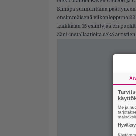
elektrotähdet Raven Chacon ja 
Siinäpä sunnuntaina päättyneen
ensimmäisenä viikonloppuna 22. 
kaikkiaan 15 esiintyjää eri puolil
ääni-installaatioita sekä artistie
Ar
Tarvit
käytt
Me ja huo
tarjotak
mainoksi
Hyväksym
Käytämme 