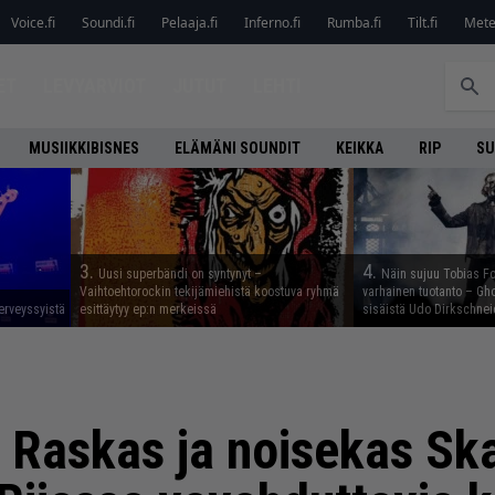
Voice.fi
Soundi.fi
Pelaaja.fi
Inferno.fi
Rumba.fi
Tilt.fi
Metel
ET
LEVYARVIOT
JUTUT
LEHTI
MUSIIKKIBISNES
ELÄMÄNI SOUNDIT
KEIKKA
RIP
SU
3.
4.
Uusi superbändi on syntynyt –
Näin sujuu Tobias Fo
Vaihtoehtorockin tekijämiehistä koostuva ryhmä
varhainen tuotanto – Gho
erveyssyistä
esittäytyy ep:n merkeissä
sisäistä Udo Dirkschnei
: Raskas ja noisekas S