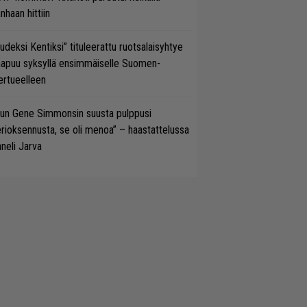
nhaan hittiin
udeksi Kentiksi” tituleerattu ruotsalaisyhtye
aapuu syksyllä ensimmäiselle Suomen-
ertueelleen
un Gene Simmonsin suusta pulppusi
rioksennusta, se oli menoa” – haastattelussa
neli Jarva