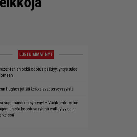
keikkoja
LUETUIMMAT NYT
ezer-fanien pitkä odotus päättyy: yhtye tulee
uomeen
enn Hughes jättää keikkalavat terveyssyistä
si superbändi on syntynyt – Vaihtoehtorockin
kijämiehistä koostuva ryhmä esittäytyy ep:n
rkeissä