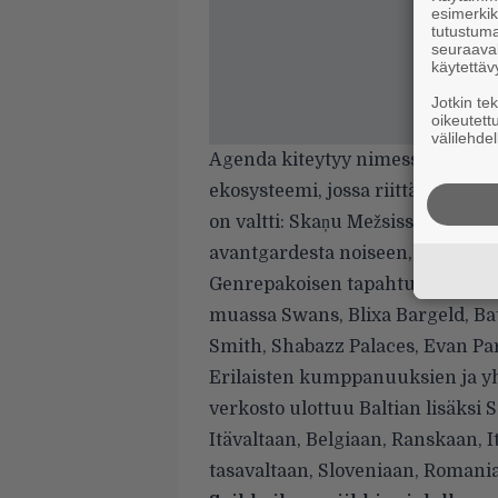
esimerkiks
tutustuma
seuraaval
käytettäv
Jotkin te
oikeutett
välilehdel
Agenda kiteytyy nimessä. Skaņu M
ekosysteemi, jossa riittää soivia 
on valtti: Skaņu Mežsissa voi kuu
avantgardesta noiseen, hiphopist
Genrepakoisen tapahtuman vieras
muassa Swans, Blixa Bargeld, Ba
Smith, Shabazz Palaces, Evan Pa
Erilaisten kumppanuuksien ja y
verkosto ulottuu Baltian lisäksi
Itävaltaan, Belgiaan, Ranskaan, I
tasavaltaan, Sloveniaan, Romani