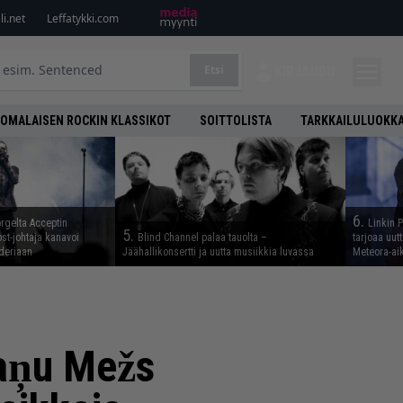
i.net
Leffatykki.com
Etsi
KIRJAUDU
OMALAISEN ROCKIN KLASSIKOT
SOITTOLISTA
TARKKAILULUOKK
6.
rgelta Acceptin
Linkin 
5.
st-johtaja kanavoi
Blind Channel palaa tauolta –
tarjoaa uut
deriaan
Jäähallikonsertti ja uutta musiikkia luvassa
Meteora-aik
kaņu Mežs