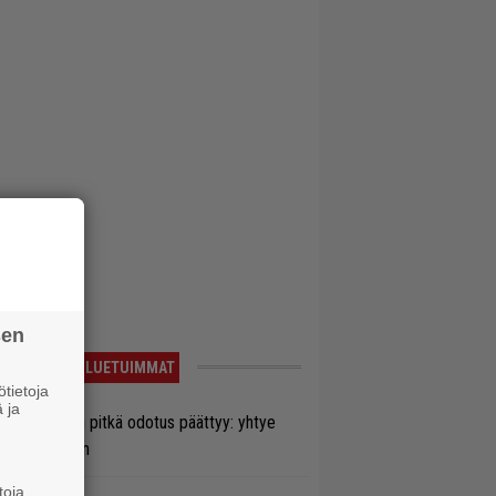
sen
LUETUIMMAT
tietoja
 ja
ezer-fanien pitkä odotus päättyy: yhtye
ulee Suomeen
toja