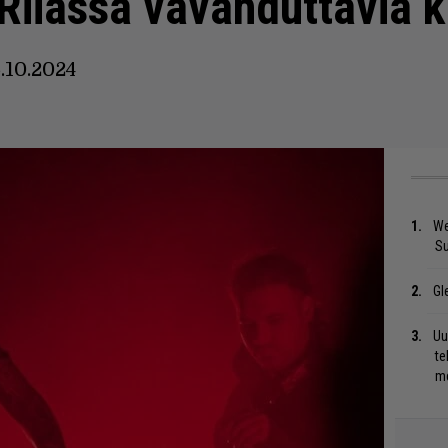
 Riiassa vavahduttavia 
.10.2024
We
S
Gl
Uu
te
me