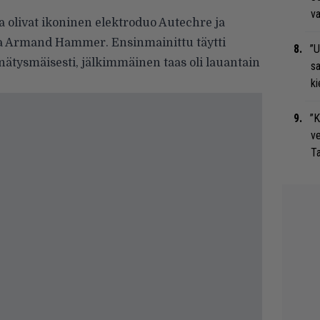
va
olivat ikoninen elektroduo Autechre ja
ja Armand Hammer. Ensinmainittu täytti
”U
nnätysmäisesti, jälkimmäinen taas oli lauantain
s
ki
”K
ve
Ta