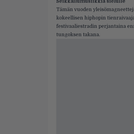
Seikkailumusiikkia sielulle
Tämän vuoden yleisömagneetteja 
kokeellisen hiphopin tienraivaa
festivaaliestradin perjantaina e
tungoksen takana.