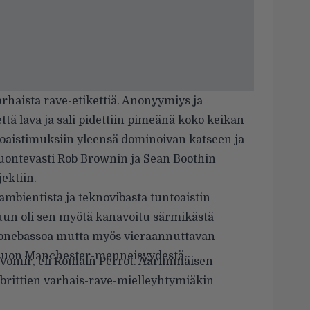
rhaista rave-etikettiä. Anonyymiys ja
että lava ja sali pidettiin pimeänä koko keikan
uloaistimuksiin yleensä dominoivan katseen ja
 luontevasti Rob Brownin ja Sean Boothin
ektiin.
 ambientista ja teknovibasta tuntoaistin
un oli sen myötä kanavoitu särmikästä
a konebassoa mutta myös vieraannuttavan
duon Manchester-menneisyydestä.
Vomir, eli Romain Perrot. Äärimmäisen
u brittien varhais-rave-mielleyhtymiäkin