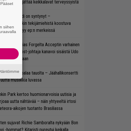
enn Hughes jättää keikkalavat terveyssyistä
. Pääset
e
si superbändi on syntynyt –
ihtoehtorockin tekijämiehistä koostuva
n siihen
hmä esittäytyy ep:n merkeissä
uraavalla
in sujuu Tobias Forgelta Acceptin varhainen
otanto – Ghost-johtaja kanavoi sisäistä Udo
rkschneideriaan
äytäntömme
ind Channel palaa tauolta – Jäähallikonsertti
 uutta musiikkia luvassa
nkin Park kertoo huomionarvoisia uutisia ja
rjoaa uutta nähtävää – näin yhtyeeltä irtosi
teora-aikojen tuotanto Brasiliassa
ten sujuvat Richie Samboralta nykyään Bon
vi -hommat? Kitaristi pureutui keikalla