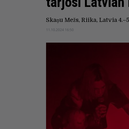
tarjosi Latvian
Skaņu Mežs, Riika, Latvia 4.–5
11.10.2024 16:50