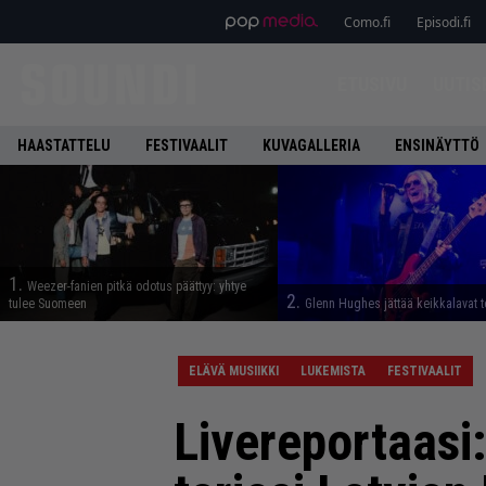
Como.fi
Episodi.fi
ETUSIVU
UUTIS
HAASTATTELU
FESTIVAALIT
KUVAGALLERIA
ENSINÄYTTÖ
1.
Weezer-fanien pitkä odotus päättyy: yhtye
2.
tulee Suomeen
Glenn Hughes jättää keikkalavat t
ELÄVÄ MUSIIKKI
LUKEMISTA
FESTIVAALIT
Livereportaasi