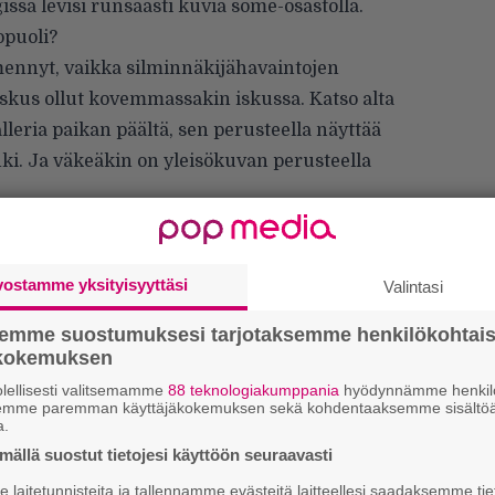
ssa levisi runsaasti kuvia some-osastolla.
opuoli?
ennyt, vaikka silminnäkijähavaintojen
skus ollut kovemmassakin iskussa. Katso alta
eria paikan päältä, sen perusteella näyttää
ki. Ja väkeäkin on yleisökuvan perusteella
vostamme yksityisyyttäsi
Valintasi
semme suostumuksesi tarjotaksemme henkilökohtai
ökokemuksen
lellisesti valitsemamme
88 teknologiakumppania
hyödynnämme henkilö
We
semme paremman käyttäjäkokemuksen sekä kohdentaaksemme sisältöä
t
a.
ällä suostut tietojesi käyttöön seuraavasti
Uu
laitetunnisteita ja tallennamme evästeitä laitteellesi saadaksemme tie