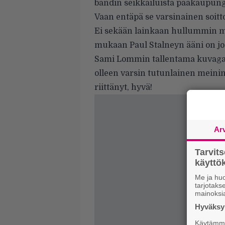
bändin seikkailuista pääkaupungi
Vaan entäpä se varsinainen soitt
Ei sekään lainkaan hullummin m
mukaan Paul Stalneyn ääni on jo
Sami Lommin tallentama kuvagall
olleen varsin tutunlainen meinin
riittänyt, hyvä!
Ar
Tarvit
käytt
Me ja huo
tarjotak
mainoksi
Hyväksym
Käytämme 