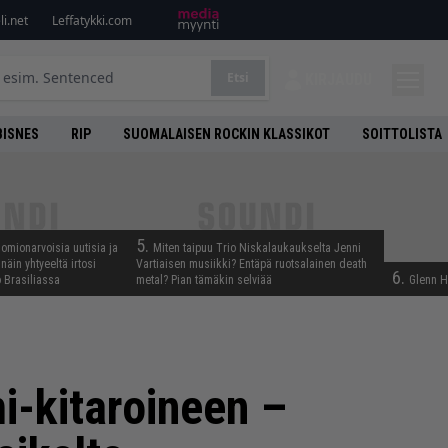
i.net
Leffatykki.com
Etsi
KIRJAUDU
BISNES
RIP
SUOMALAISEN ROCKIN KLASSIKOT
SOITTOLISTA
5.
uomionarvoisia uutisia ja
Miten taipuu Trio Niskalaukaukselta Jenni
näin yhtyeeltä irtosi
Vartiaisen musiikki? Entäpä ruotsalainen death
6.
 Brasiliassa
metal? Pian tämäkin selviää
Glenn H
i-kitaroineen –