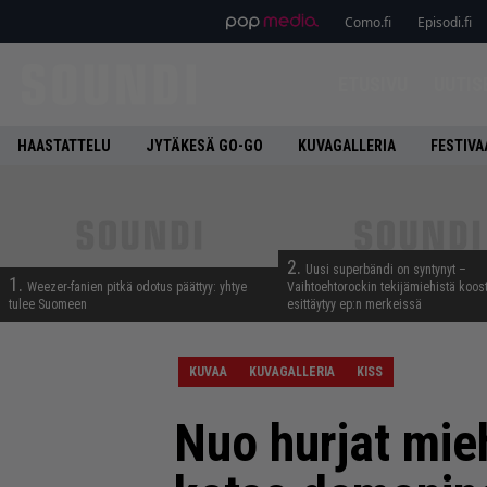
Como.fi
Episodi.fi
ETUSIVU
UUTIS
HAASTATTELU
JYTÄKESÄ GO-GO
KUVAGALLERIA
FESTIVA
2.
Uusi superbändi on syntynyt –
1.
Weezer-fanien pitkä odotus päättyy: yhtye
Vaihtoehtorockin tekijämiehistä koos
tulee Suomeen
esittäytyy ep:n merkeissä
KUVAA
KUVAGALLERIA
KISS
Nuo hurjat mie