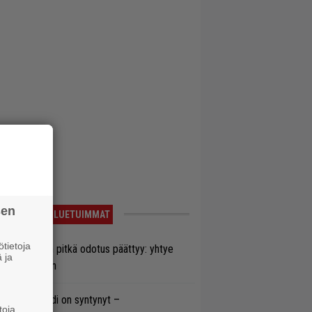
sen
LUETUIMMAT
tietoja
ezer-fanien pitkä odotus päättyy: yhtye
 ja
ulee Suomeen
si superbändi on syntynyt –
toja