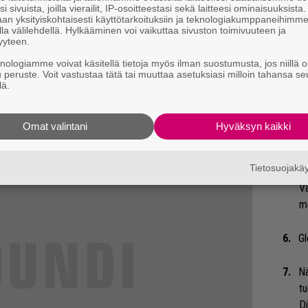
Va
i sivuista, joilla vierailit, IP-osoitteestasi sekä laitteesi ominaisuuksista
an yksityiskohtaisesti käyttötarkoituksiin ja teknologiakumppaneihimm
ry
la välilehdellä. Hylkääminen voi vaikuttaa sivuston toimivuuteen ja
yyteen.
Li
knologiamme voivat käsitellä tietoja myös ilman suostumusta, jos niillä o
ta
u peruste. Voit vastustaa tätä tai muuttaa asetuksiasi milloin tahansa se
lä.
Me
Bl
Omat valintani
Hyväksyn kaikki
nä
Tietosuojak
Mi
Va
me
Gl
Nä
tu
Di