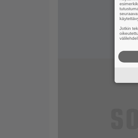
esimerkiks
tutustuma
seuraaval
käytettäv
Jotkin te
oikeutett
välilehdel