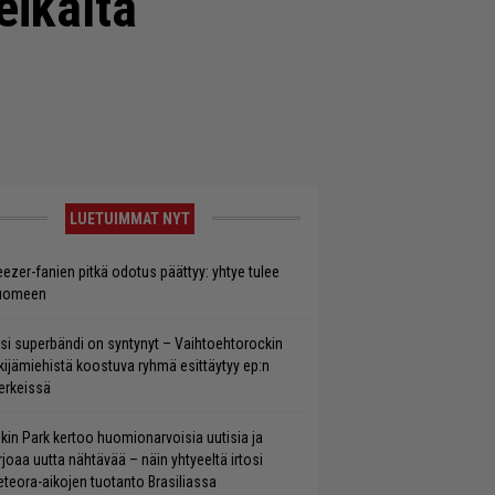
eikalta
LUETUIMMAT NYT
ezer-fanien pitkä odotus päättyy: yhtye tulee
uomeen
si superbändi on syntynyt – Vaihtoehtorockin
kijämiehistä koostuva ryhmä esittäytyy ep:n
rkeissä
nkin Park kertoo huomionarvoisia uutisia ja
rjoaa uutta nähtävää – näin yhtyeeltä irtosi
teora-aikojen tuotanto Brasiliassa