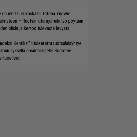
 on nyt tai ei koskaan, toteaa Yngwie
lmsteen – Ruotsin kitarajumala lyö pöytään
den biisin ja kertoo tulevasta levystä
udeksi Kentiksi” tituleerattu ruotsalaisyhtye
aapuu syksyllä ensimmäiselle Suomen-
ertueelleen