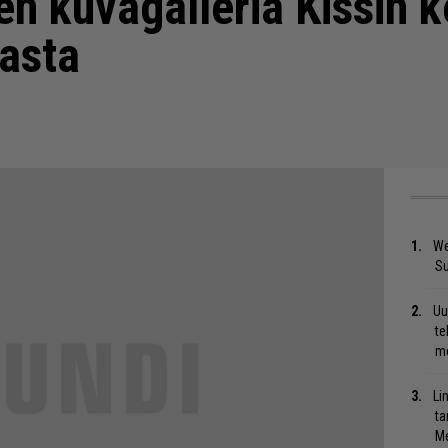
n kuvagalleria Kissin k
asta
We
S
Uu
te
me
Li
ta
Me