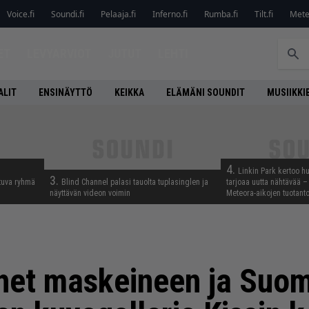
Voice.fi
Soundi.fi
Pelaaja.fi
Inferno.fi
Rumba.fi
Tilt.fi
Metel
ET
LEVYARVIOT
JUTUT
LEHTI
ALIT
ENSINÄYTTÖ
KEIKKA
ELÄMÄNI SOUNDIT
MUSIIKKI
4.
Linkin Park kertoo h
3.
tuva ryhmä
Blind Channel palasi tauolta tuplasinglen ja
tarjoaa uutta nähtävää – 
näyttävän videon voimin
Meteora-aikojen tuotanto
het maskeineen ja Suom