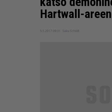
katso demonine
Hartwall-areen
5.5.2017 09:31
Saku Schildt