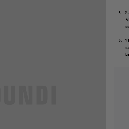
Se
Ma
uu
”U
s
ki