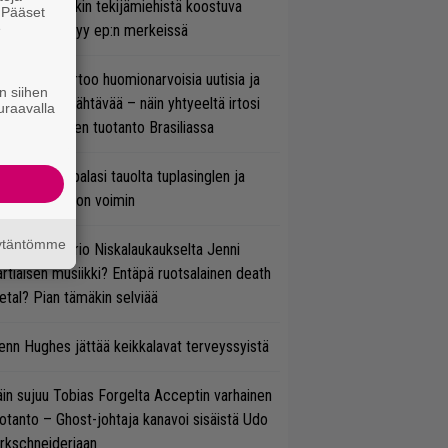
ihtoehtorockin tekijämiehistä koostuva
. Pääset
e
hmä esittäytyy ep:n merkeissä
nkin Park kertoo huomionarvoisia uutisia ja
n siihen
rjoaa uutta nähtävää – näin yhtyeeltä irtosi
uraavalla
teora-aikojen tuotanto Brasiliassa
ind Channel palasi tauolta tuplasinglen ja
yttävän videon voimin
äytäntömme
ten taipuu Trio Niskalaukaukselta Jenni
rtiaisen musiikki? Entäpä ruotsalainen death
tal? Pian tämäkin selviää
enn Hughes jättää keikkalavat terveyssyistä
in sujuu Tobias Forgelta Acceptin varhainen
otanto – Ghost-johtaja kanavoi sisäistä Udo
rkschneideriaan