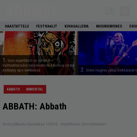
HAASTATTELU
FESTIVAALIT
KUVAGALLERIA
MUSIIKKIBISNES
ENS
1.
Uusi superbändi on syntynyt –
Vaihtoehtorockin tekijämiehistä koostuva ryhmä
2.
esittäytyy ep:n merkeissä
Glenn Hughes jättää keikkalavat t
ABBATH
IMMORTAL
ABBATH: Abbath
Arvio julkaistu Soundissa 1/2016.
Kirjoittanut: Eero Kettunen.