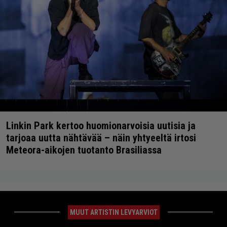
Linkin Park kertoo huomionarvoisia uutisia ja
tarjoaa uutta nähtävää – näin yhtyeeltä irtosi
Meteora-aikojen tuotanto Brasiliassa
MUUT ARTISTIN LEVYARVIOT