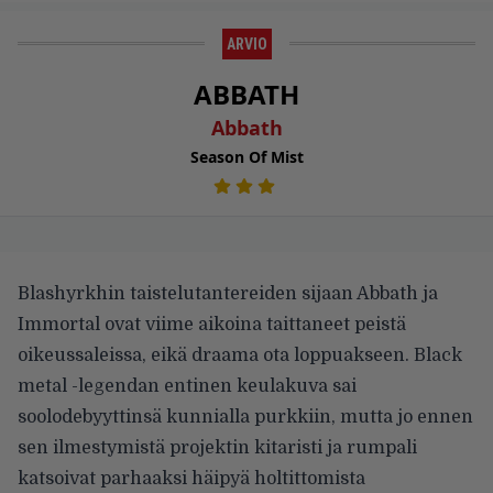
ARVIO
ABBATH
Abbath
Season Of Mist
Blashyrkhin taistelutantereiden sijaan Abbath ja
Immortal ovat viime aikoina taittaneet peistä
oikeussaleissa, eikä draama ota loppuakseen. Black
metal -legendan entinen keulakuva sai
soolodebyyttinsä kunnialla purkkiin, mutta jo ennen
sen ilmestymistä projektin kitaristi ja rumpali
katsoivat parhaaksi häipyä holtittomista