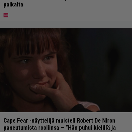
paikalta
Cape Fear -näyttelijä muisteli Robert De Niron
paneutumista rooliinsa – ”Hän puhui kielillä ja