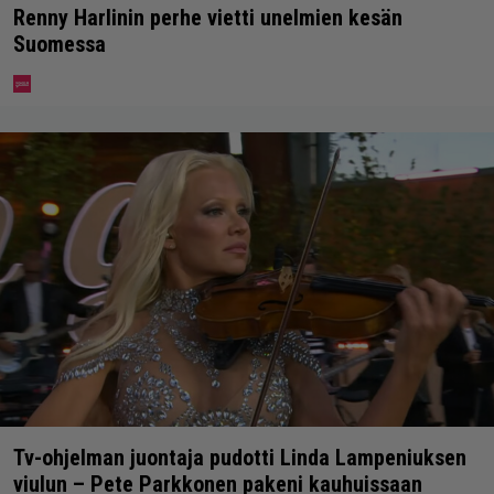
Renny Harlinin perhe vietti unelmien kesän
Suomessa
Tv-ohjelman juontaja pudotti Linda Lampeniuksen
viulun – Pete Parkkonen pakeni kauhuissaan