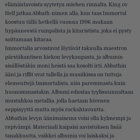
elämäntavoista syytetyn miehen rinnalta. King ov
Hell jatkaa Abbath-nimen alla, kun taas Immortal
koostuu tällä hetkellä vuonna 1996 mukaan
hypänneestä rumpalista ja kitaristista, joka ei pysty
soittamaan kitaraa.
Immortalia arvostavat löytävät takuulla maestron
pärstäkantisen kiekon levykaupasta, ja albumin
sisällöstäkin moni heistä saa kosolti irti. Abbathin
ääni ja riffit ovat tallella ja musiikissa on tuttuja
elementtejä Immortalista, niin paremmasta kuin
huonommastakin. Albumi edustaa tyylisuunnaltaan
mustahkoa metallia, jolla haetaan hivenen
eeppisyyttä mutta myös rockahtavuutta.
Abbathin levyn äänimaisema voisi olla kylmempi ja
repivämpi. Materiaali kaipaisi aavistuksen lisää
tanakkuutta, vaikkei albumia voi laiskaksi ja