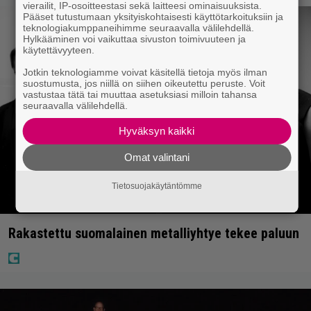
vierailit, IP-osoitteestasi sekä laitteesi ominaisuuksista.
Pääset tutustumaan yksityiskohtaisesti käyttötarkoituksiin ja
teknologiakumppaneihimme seuraavalla välilehdellä.
Hylkääminen voi vaikuttaa sivuston toimivuuteen ja
käytettävyyteen.
Jotkin teknologiamme voivat käsitellä tietoja myös ilman
suostumusta, jos niillä on siihen oikeutettu peruste. Voit
vastustaa tätä tai muuttaa asetuksiasi milloin tahansa
seuraavalla välilehdellä.
Hyväksyn kaikki
Omat valintani
Tietosuojakäytäntömme
Rakastettu suomalainen metalliyhtye tekee paluun