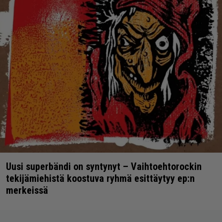
Uusi superbändi on syntynyt – Vaihtoehtorockin
tekijämiehistä koostuva ryhmä esittäytyy ep:n
merkeissä