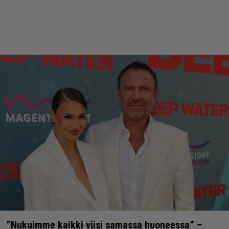
”Nukuimme kaikki viisi samassa huoneessa” –