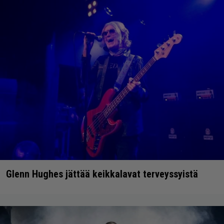
Glenn Hughes jättää keikkalavat terveyssyistä