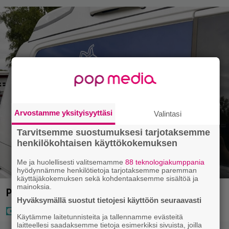
Arvostamme yksityisyyttäsi
Valintasi
Tarvitsemme suostumuksesi tarjotaksemme
henkilökohtaisen käyttökokemuksen
Me ja huolellisesti valitsemamme
88 teknologiakumppania
hyödynnämme henkilötietoja tarjotaksemme paremman
käyttäjäkokemuksen sekä kohdentaaksemme sisältöä ja
mainoksia.
Poliisi pyytää apua Jämsässä
Hyväksymällä suostut tietojesi käyttöön seuraavasti
Käytämme laitetunnisteita ja tallennamme evästeitä
laitteellesi saadaksemme tietoja esimerkiksi sivuista, joilla