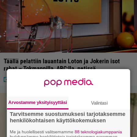
Täällä pelattiin lauantain Loton ja Jokerin isot
rahat – Tokmannilla, ABC:lla, netissä…
Arvostamme yksityisyyttäsi
Valintasi
Tarvitsemme suostumuksesi tarjotaksemme
henkilökohtaisen käyttökokemuksen
Me ja huolellisesti valitsemamme
88 teknologiakumppania
hyödynnämme henkilötietoja tarjotaksemme paremman