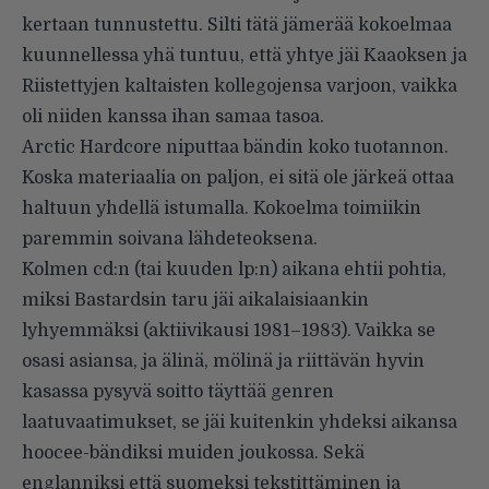
kertaan tunnustettu. Silti tätä jämerää kokoelmaa
kuunnellessa yhä tuntuu, että yhtye jäi Kaaoksen ja
Riistettyjen kaltaisten kollegojensa varjoon, vaikka
oli niiden kanssa ihan samaa tasoa.
Arctic Hardcore niputtaa bändin koko tuotannon.
Koska materiaalia on paljon, ei sitä ole järkeä ottaa
haltuun yhdellä istumalla. Kokoelma toimiikin
paremmin soivana lähdeteoksena.
Kolmen cd:n (tai kuuden lp:n) aikana ehtii pohtia,
miksi Bastardsin taru jäi aikalaisiaankin
lyhyemmäksi (aktiivikausi 1981–1983). Vaikka se
osasi asiansa, ja älinä, mölinä ja riittävän hyvin
kasassa pysyvä soitto täyttää genren
laatuvaatimukset, se jäi kuitenkin yhdeksi aikansa
hoocee-bändiksi muiden joukossa. Sekä
englanniksi että suomeksi tekstittäminen ja