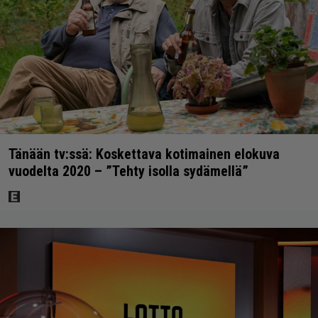
Tänään tv:ssä: Koskettava kotimainen elokuva
vuodelta 2020 – ”Tehty isolla sydämellä”