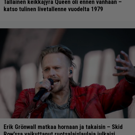
Tällainen keikkajyrä Queen oli ennen vanhaan –
katso tulinen livetallenne vuodelta 1979
Erik Grönwall matkaa hornaan ja takaisin – Skid
Row’ssa vaikuttanut ruotsalaislaulaja julkaisi