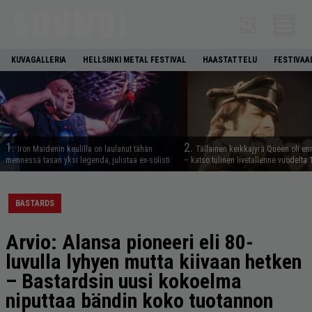
KUVAGALLERIA
HELLSINKI METAL FESTIVAL
HAASTATTELU
FESTIVAA
1.
2.
Iron Maidenin keulilla on laulanut tähän
Tällainen keikkajyrä Queen oli e
mennessä tasan yksi legenda, julistaa ex-solisti
– katso tulinen livetallenne vuodelta
BASTARDS
Arvio: Alansa pioneeri eli 80-
luvulla lyhyen mutta kiivaan hetken
– Bastardsin uusi kokoelma
niputtaa bändin koko tuotannon