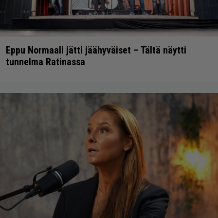
Eppu Normaali jätti jäähyväiset – Tältä näytti
tunnelma Ratinassa