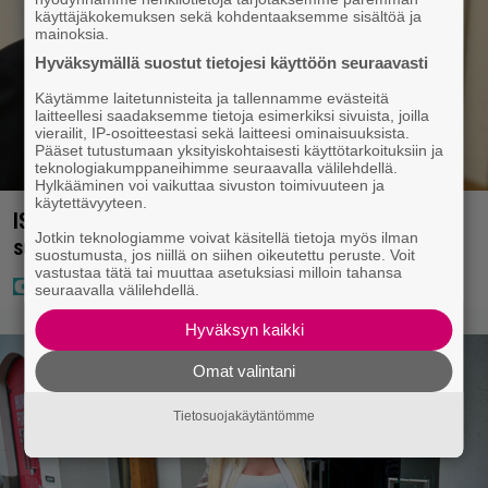
käyttäjäkokemuksen sekä kohdentaaksemme sisältöä ja
mainoksia.
Hyväksymällä suostut tietojesi käyttöön seuraavasti
Käytämme laitetunnisteita ja tallennamme evästeitä
laitteellesi saadaksemme tietoja esimerkiksi sivuista, joilla
vierailit, IP-osoitteestasi sekä laitteesi ominaisuuksista.
Pääset tutustumaan yksityiskohtaisesti käyttötarkoituksiin ja
teknologiakumppaneihimme seuraavalla välilehdellä.
Hylkääminen voi vaikuttaa sivuston toimivuuteen ja
käytettävyyteen.
IS: Hjalliksen ja Jasminen häissä suomalainen
Jotkin teknologiamme voivat käsitellä tietoja myös ilman
supertähti
suostumusta, jos niillä on siihen oikeutettu peruste. Voit
vastustaa tätä tai muuttaa asetuksiasi milloin tahansa
seuraavalla välilehdellä.
Hyväksyn kaikki
Omat valintani
Tietosuojakäytäntömme