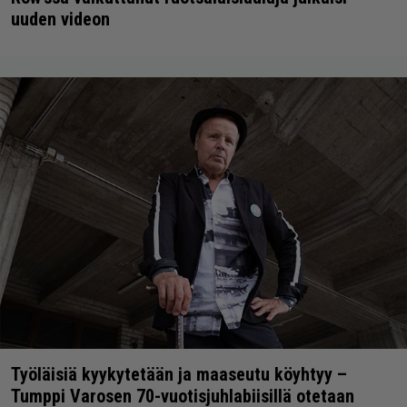
uuden videon
Työläisiä kyykytetään ja maaseutu köyhtyy –
Tumppi Varosen 70-vuotisjuhlabiisillä otetaan