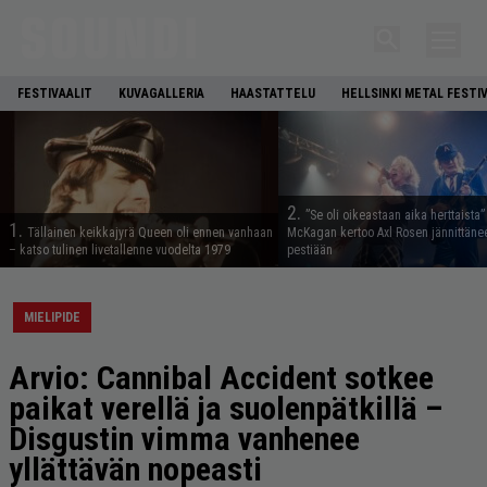
FESTIVAALIT
KUVAGALLERIA
HAASTATTELU
HELLSINKI METAL FESTI
2.
”Se oli oikeastaan aika herttaista”
1.
Tällainen keikkajyrä Queen oli ennen vanhaan
McKagan kertoo Axl Rosen jännittäne
– katso tulinen livetallenne vuodelta 1979
pestiään
MIELIPIDE
Arvio: Cannibal Accident sotkee
paikat verellä ja suolenpätkillä –
Disgustin vimma vanhenee
yllättävän nopeasti