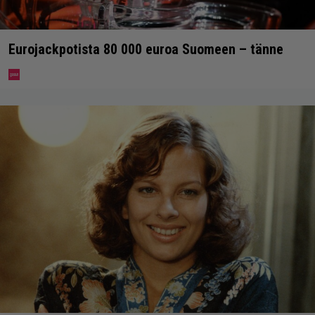
Eurojackpotista 80 000 euroa Suomeen – tänne