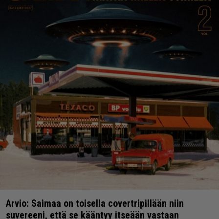
Arvio: Saimaa on toisella covertripillään niin
suvereeni, että se kääntyy itseään vastaan