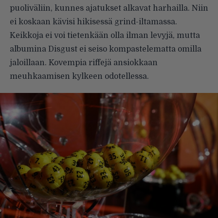
puoliväliin, kunnes ajatukset alkavat harhailla. Niin
ei koskaan kävisi hikisessä grind-iltamassa.
Keikkoja ei voi tietenkään olla ilman levyjä, mutta
albumina Disgust ei seiso kompastelematta omilla
jaloillaan. Kovempia riffejä ansiokkaan
meuhkaamisen kylkeen odotellessa.