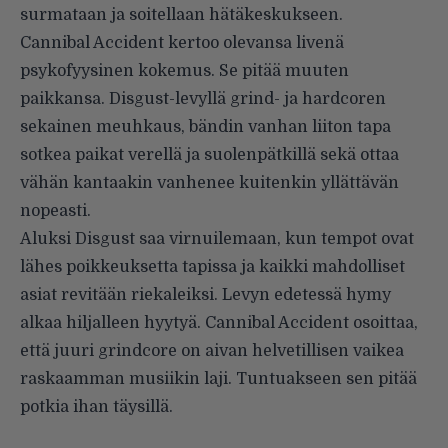
surmataan ja soitellaan hätäkeskukseen.
Cannibal Accident kertoo olevansa livenä
psykofyysinen kokemus. Se pitää muuten
paikkansa. Disgust-levyllä grind- ja hardcoren
sekainen meuhkaus, bändin vanhan liiton tapa
sotkea paikat verellä ja suolenpätkillä sekä ottaa
vähän kantaakin vanhenee kuitenkin yllättävän
nopeasti.
Aluksi Disgust saa virnuilemaan, kun tempot ovat
lähes poikkeuksetta tapissa ja kaikki mahdolliset
asiat revitään riekaleiksi. Levyn edetessä hymy
alkaa hiljalleen hyytyä. Cannibal Accident osoittaa,
että juuri grindcore on aivan helvetillisen vaikea
raskaamman musiikin laji. Tuntuakseen sen pitää
potkia ihan täysillä.