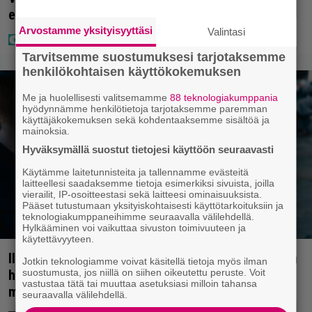
edes riitä, näin se tapahtui
Arvostamme yksityisyyttäsi
Valintasi
Tarvitsemme suostumuksesi tarjotaksemme
henkilökohtaisen käyttökokemuksen
Me ja huolellisesti valitsemamme
88 teknologiakumppania
hyödynnämme henkilötietoja tarjotaksemme paremman
käyttäjäkokemuksen sekä kohdentaaksemme sisältöä ja
mainoksia.
Hyväksymällä suostut tietojesi käyttöön seuraavasti
Käytämme laitetunnisteita ja tallennamme evästeitä
laitteellesi saadaksemme tietoja esimerkiksi sivuista, joilla
vierailit, IP-osoitteestasi sekä laitteesi ominaisuuksista.
Pääset tutustumaan yksityiskohtaisesti käyttötarkoituksiin ja
teknologiakumppaneihimme seuraavalla välilehdellä.
Hylkääminen voi vaikuttaa sivuston toimivuuteen ja
käytettävyyteen.
Illalla tv:ssä: Perinteinen dekkari Agatha Christien
Jotkin teknologiamme voivat käsitellä tietoja myös ilman
hengessä – vuoden 2023 leffa tarjoaa
suostumusta, jos niillä on siihen oikeutettu peruste. Voit
vastustaa tätä tai muuttaa asetuksiasi milloin tahansa
murhamysteerin
seuraavalla välilehdellä.