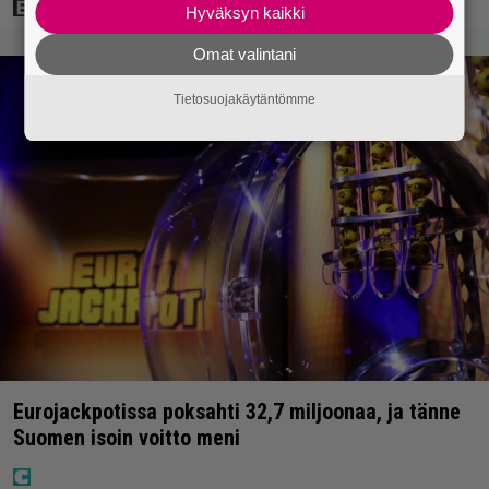
Hyväksyn kaikki
Omat valintani
Tietosuojakäytäntömme
Eurojackpotissa poksahti 32,7 miljoonaa, ja tänne
Suomen isoin voitto meni