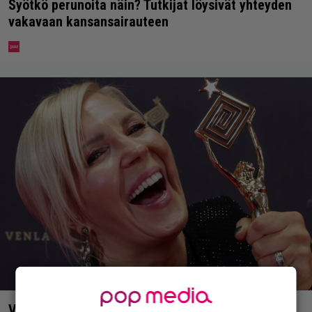
Syötkö perunoita näin? Tutkijat löysivät yhteyden
vakavaan kansansairauteen
Vappu Pimiästä tuli miljoonikko – eikä yksi milli