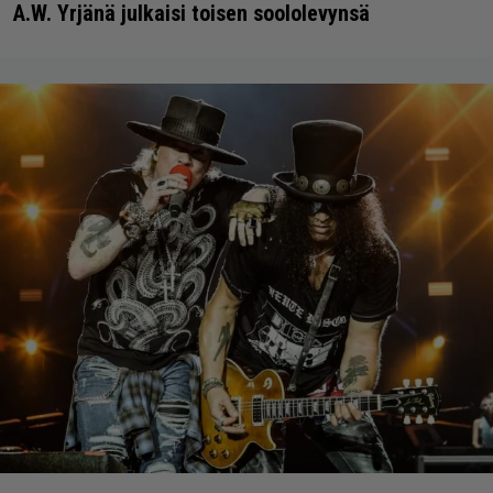
A.W. Yrjänä julkaisi toisen soololevynsä