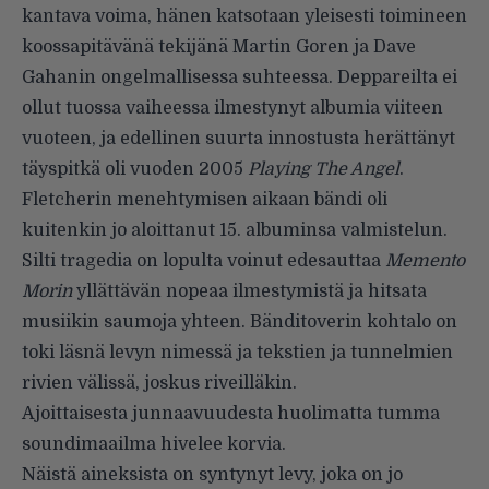
kantava voima, hänen katsotaan yleisesti toimineen
koossapitävänä tekijänä Martin Goren ja Dave
Gahanin ongelmallisessa suhteessa. Deppareilta ei
ollut tuossa vaiheessa ilmestynyt albumia viiteen
vuoteen, ja edellinen suurta innostusta herättänyt
täyspitkä oli vuoden 2005
Playing The Angel
.
Fletcherin menehtymisen aikaan bändi oli
kuitenkin jo aloittanut 15. albuminsa valmistelun.
Silti tragedia on lopulta voinut edesauttaa
Memento
Morin
yllättävän nopeaa ilmestymistä ja hitsata
musiikin saumoja yhteen. Bänditoverin kohtalo on
toki läsnä levyn nimessä ja tekstien ja tunnelmien
rivien välissä, joskus riveilläkin.
Ajoittaisesta junnaavuudesta huolimatta tumma
soundimaailma hivelee korvia.
Näistä aineksista on syntynyt levy, joka on jo