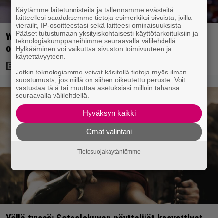
Käytämme laitetunnisteita ja tallennamme evästeitä
laitteellesi saadaksemme tietoja esimerkiksi sivuista, joilla
vierailit, IP-osoitteestasi sekä laitteesi ominaisuuksista.
Pääset tutustumaan yksityiskohtaisesti käyttötarkoituksiin ja
Will Hunting -tähti joutui vakavaan auto-
teknologiakumppaneihimme seuraavalla välilehdellä.
onnettomuuteen Ranskassa
Hylkääminen voi vaikuttaa sivuston toimivuuteen ja
käytettävyyteen.
Jotkin teknologiamme voivat käsitellä tietoja myös ilman
suostumusta, jos niillä on siihen oikeutettu peruste. Voit
vastustaa tätä tai muuttaa asetuksiasi milloin tahansa
seuraavalla välilehdellä.
Hyväksyn kaikki
Omat valintani
Tietosuojakäytäntömme