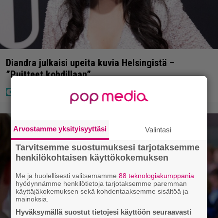
Diandra julkaisi upeita kuvia Helsingistä –
”Puitteet kohdillaan”
Arvostamme yksityisyyttäsi
Valintasi
Tarvitsemme suostumuksesi tarjotaksemme
henkilökohtaisen käyttökokemuksen
Me ja huolellisesti valitsemamme
88 teknologiakumppania
hyödynnämme henkilötietoja tarjotaksemme paremman
käyttäjäkokemuksen sekä kohdentaaksemme sisältöä ja
mainoksia.
Hyväksymällä suostut tietojesi käyttöön seuraavasti