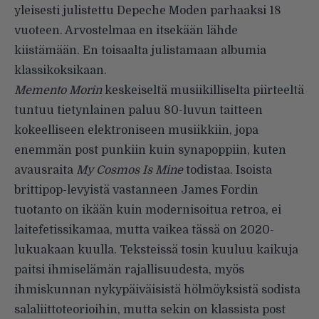
yleisesti julistettu Depeche Moden parhaaksi 18
vuoteen. Arvostelmaa en itsekään lähde
kiistämään. En toisaalta julistamaan albumia
klassikoksikaan.
Memento Morin
keskeiseltä musiikilliselta piirteeltä
tuntuu tietynlainen paluu 80-luvun taitteen
kokeelliseen elektroniseen musiikkiin, jopa
enemmän post punkiin kuin synapoppiin, kuten
avausraita
My Cosmos Is Mine
todistaa. Isoista
brittipop-levyistä vastanneen James Fordin
tuotanto on ikään kuin modernisoitua retroa, ei
laitefetissikamaa, mutta vaikea tässä on 2020-
lukuakaan kuulla. Teksteissä tosin kuuluu kaikuja
paitsi ihmiselämän rajallisuudesta, myös
ihmiskunnan nykypäiväisistä hölmöyksistä sodista
salaliittoteorioihin, mutta sekin on klassista post