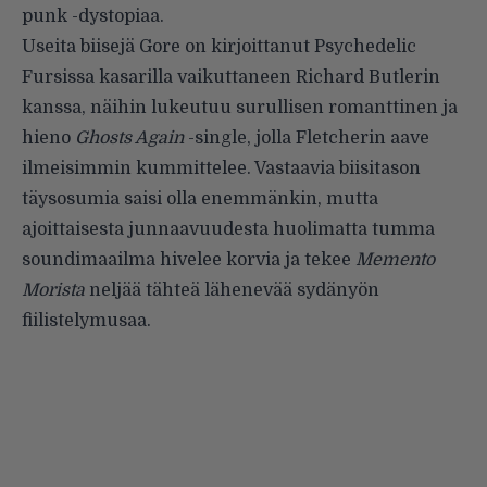
punk -dystopiaa.
Useita biisejä Gore on kirjoittanut Psychedelic
Fursissa kasarilla vaikuttaneen Richard Butlerin
kanssa, näihin lukeutuu surullisen romanttinen ja
hieno
Ghosts Again
-single, jolla Fletcherin aave
ilmeisimmin kummittelee. Vastaavia biisitason
täysosumia saisi olla enemmänkin, mutta
ajoittaisesta junnaavuudesta huolimatta tumma
soundimaailma hivelee korvia ja tekee
Memento
Morista
neljää tähteä lähenevää sydänyön
fiilistelymusaa.