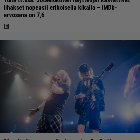
Yöllä tv:ssä: Sotaelokuvan näyttelijät kasvattivat
lihakset nopeasti erikoisella kikalla – IMDb-
arvosana on 7,6