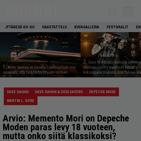
JYTÄKESÄ GO-GO
HAASTATTELU
KUVAGALLERIA
FESTIVAALIT
EN
2.
Guns N’ Rosesin keikalla nähtiin y
1.
Arvio: Saimaa on toisella covertripillään niin
suoraan country-maailman huipulta –
suvereeni, että se kääntyy itseään vastaan
kokoonpano suoriutui Bob Dylanin kl
DAVE GAHAN
DAVE GAHAN & SOULSAVERS
DEPECHE MODE
MARTIN L. GORE
Arvio: Memento Mori on Depeche
Moden paras levy 18 vuoteen,
mutta onko siitä klassikoksi?