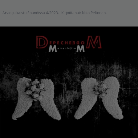
Arvio julkaistu Soundissa 4/2023.
Kirjoittanut: Niko Peltonen.