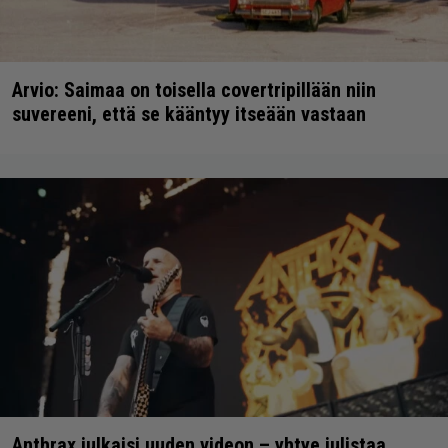
Arvio: Saimaa on toisella covertripillään niin
suvereeni, että se kääntyy itseään vastaan
Anthrax julkaisi uuden videon – yhtye julistaa