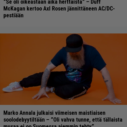
”Se oli oikeastaan aika herttaista” – Duff
McKagan kertoo Axl Rosen jännittäneen AC/DC-
pestiään
Marko Annala julkaisi viimeisen maistiaisen
soolodebyytiltään – ”Oli vahva tunne, että tällaista
musaa ei oo Suomessa aiemmin tehty”