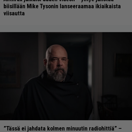
biisillään Mike Tysonin lanseeraamaa ikiaikaista
viisautta
”Tässä ei jahdata kolmen minuutin radiohittiä” –