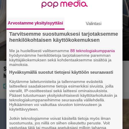
Arvostamme yksityisyyttäsi
Valintasi
Tarvitsemme suostumuksesi tarjotaksemme
henkilökohtaisen käyttökokemuksen
Me ja huolellisesti valitsemamme
88 teknologiakumppania
hyödynnämme henkilötietoja tarjotaksemme paremman
käyttäjäkokemuksen sekä kohdentaaksemme sisältöä ja
mainoksia.
Sampo Kaulanen sai oudon tulehduksen – makaa
Hyväksymällä suostut tietojesi käyttöön seuraavasti
hoitolaitteessa nytkähdellen
Käytämme laitetunnisteita ja tallennamme evästeitä
laitteellesi saadaksemme tietoja esimerkiksi sivuista, joilla
vierailit, IP-osoitteestasi sekä laitteesi ominaisuuksista.
Pääset tutustumaan yksityiskohtaisesti käyttötarkoituksiin ja
teknologiakumppaneihimme seuraavalla välilehdellä.
Hylkääminen voi vaikuttaa sivuston toimivuuteen ja
käytettävyyteen.
Jotkin teknologiamme voivat käsitellä tietoja myös ilman
suostumusta, jos niillä on siihen oikeutettu peruste. Voit
vastustaa tätä tai muuttaa asetuksiasi milloin tahansa