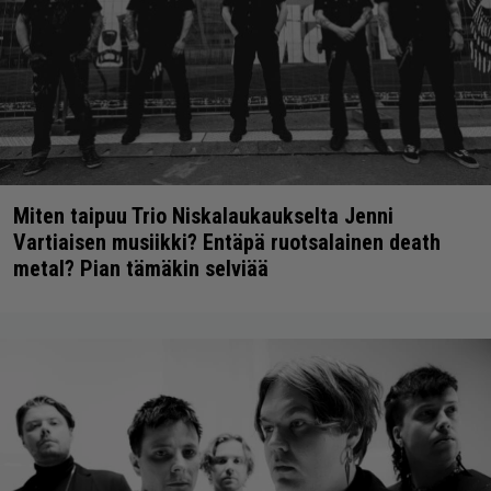
Miten taipuu Trio Niskalaukaukselta Jenni
Vartiaisen musiikki? Entäpä ruotsalainen death
metal? Pian tämäkin selviää