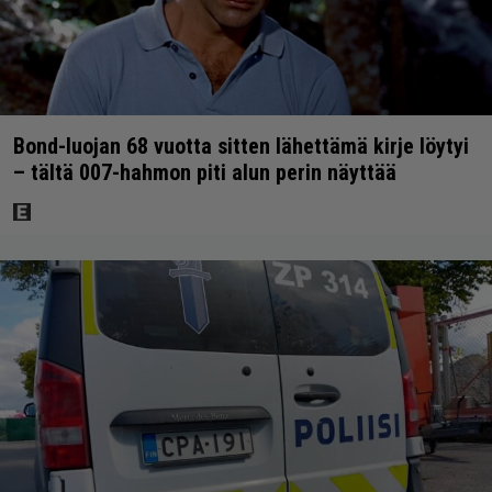
Bond-luojan 68 vuotta sitten lähettämä kirje löytyi
– tältä 007-hahmon piti alun perin näyttää