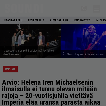
HAASTATTELU
FESTIVAALIT
KUVAGALLERIA
ENSINÄYTTÖ
MUSIIK
1.
Weezer-fanien pitkä odotus päättyy: yhtye
2.
tulee Suomeen
Glenn Hughes jättää keikkalavat t
IMPERIA
Arvio: Helena Iren Michaelsenin
ilmaisulla ei tunnu olevan mitään
rajoja – 20-vuotisjuhlia viettävä
Imperia elää uransa parasta aikaa