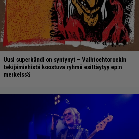
Uusi superbändi on syntynyt – Vaihtoehtorockin
tekijämiehistä koostuva ryhmä esittäytyy ep:n
merkeissä