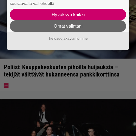
seuraavalla välilehdellä.
Hyväksyn kaikki
Omat valintani
Tietosuojakäytäntömme
Poliisi: Kauppakeskusten pihoilla huijauksia –
tekijät väittävät hukanneensa pankkikorttinsa