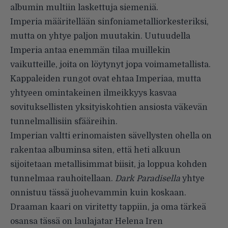
albumin multiin laskettuja siemeniä.
Imperia määritellään sinfoniametalliorkesteriksi,
mutta on yhtye paljon muutakin. Uutuudella
Imperia antaa enemmän tilaa muillekin
vaikutteille, joita on löytynyt jopa voimametallista.
Kappaleiden rungot ovat ehtaa Imperiaa, mutta
yhtyeen omintakeinen ilmeikkyys kasvaa
sovituksellisten yksityiskohtien ansiosta väkevän
tunnelmallisiin sfääreihin.
Imperian valtti erinomaisten sävellysten ohella on
rakentaa albuminsa siten, että heti alkuun
sijoitetaan metallisimmat biisit, ja loppua kohden
tunnelmaa rauhoitellaan.
Dark Paradisella
yhtye
onnistuu tässä juohevammin kuin koskaan.
Draaman kaari on viritetty tappiin, ja oma tärkeä
osansa tässä on laulajatar Helena Iren