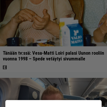
Tänään tv:ssä: Vesa-Matti Loiri palasi Uunon rooliin
vuonna 1998 – Spede vetäytyi sivummalle