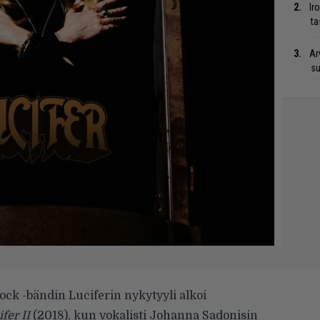
Ir
ta
Ar
su
rock -bändin Luciferin nykytyyli alkoi
fer II
(2018), kun vokalisti Johanna Sadonisin