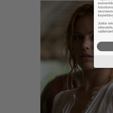
esimerkiks
tutustuma
seuraaval
käytettäv
Jotkin te
oikeutett
välilehdel