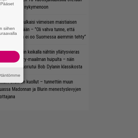
. Pääset
ukasti kantaa nykymenoon
e
rko Annala julkaisi viimeisen maistiaisen
n siihen
olodebyytiltään – ”Oli vahva tunne, että
uraavalla
llaista musaa ei oo Suomessa aiemmin tehty”
ns N’ Rosesin keikalla nähtiin yllätysvieras
oraan country-maailman huipulta – näin
koonpano suoriutui Bob Dylanin klassikosta
äytäntömme
lliam Orbit on kuollut – tunnettiin muun
uassa Madonnan ja Blurin menestyslevyjen
ottajana