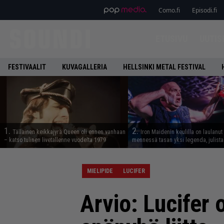
Como.fi
Episodi.fi
ETUSIVU
UUTIS
FESTIVAALIT
KUVAGALLERIA
HELLSINKI METAL FESTIVAL
1.
2.
Tällainen keikkajyrä Queen oli ennen vanhaan
Iron Maidenin keulilla on laulanut
– katso tulinen livetallenne vuodelta 1979
mennessä tasan yksi legenda, julistaa
MIELIPIDE
LUCIFER
Arvio: Lucifer 