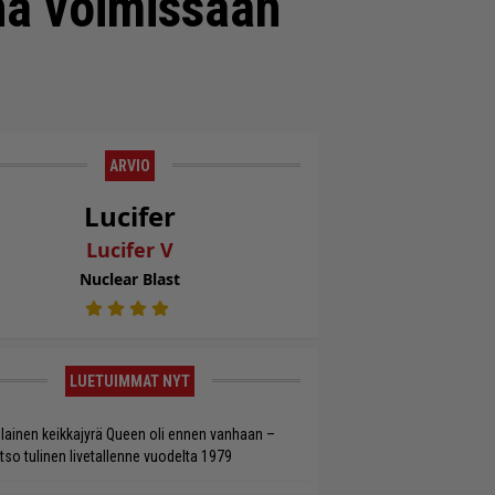
hä voimissaan
ARVIO
Lucifer
Lucifer V
Nuclear Blast
LUETUIMMAT NYT
llainen keikkajyrä Queen oli ennen vanhaan –
tso tulinen livetallenne vuodelta 1979