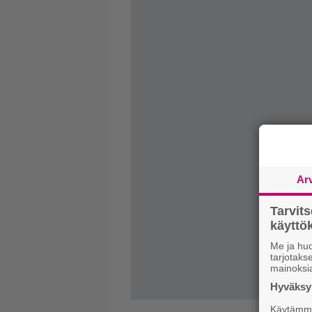
Ar
Tarvit
käytt
Me ja huo
tarjotak
mainoksi
Hyväksym
Käytämme 