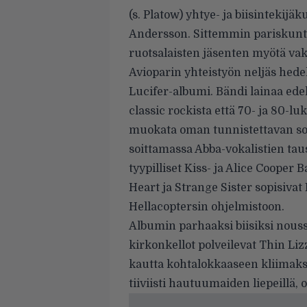
(s. Platow) yhtye- ja biisintekij
Andersson. Sittemmin pariskunta 
ruotsalaisten jäsenten myötä va
Avioparin yhteistyön neljäs hed
Lucifer-albumi. Bändi lainaa ede
classic rockista että 70- ja 80-
muokata oman tunnistettavan so
soittamassa Abba-vokalistien taus
tyypilliset Kiss- ja Alice Cooper
Heart ja Strange Sister sopisivat 
Hellacoptersin ohjelmistoon.
Albumin parhaaksi biisiksi nous
kirkonkellot polveilevat Thin Liz
kautta kohtalokkaaseen kliimaksi
tiiviisti hautuumaiden liepeillä,