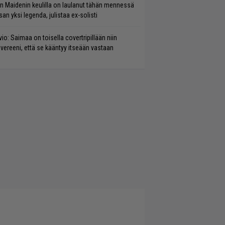
on Maidenin keulilla on laulanut tähän mennessä
san yksi legenda, julistaa ex-solisti
vio: Saimaa on toisella covertripillään niin
vereeni, että se kääntyy itseään vastaan