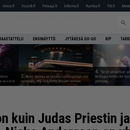
Voice.fi
Soundi.fi
Pelaaja.fi
Inferno.fi
Rumba.fi
Tilt.fi
Metel
ET
LEVYARVIOT
JUTUT
LEHTI
HAASTATTELU
ENSINÄYTTÖ
JYTÄKESÄ GO-GO
RIP
TARK
4.
”Se oli oikeastaan ai
3.
 tähän
Arvio: Saimaa on toisella covertripillään niin
McKagan kertoo Axl Rose
 ex-solisti
suvereeni, että se kääntyy itseään vastaan
pestiään
on kuin Judas Priestin j