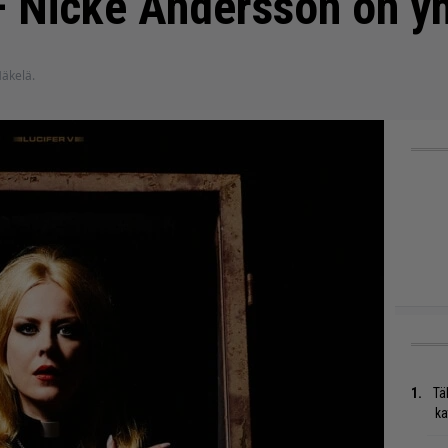
 – Nicke Andersson on y
Mäkelä.
Tä
ka