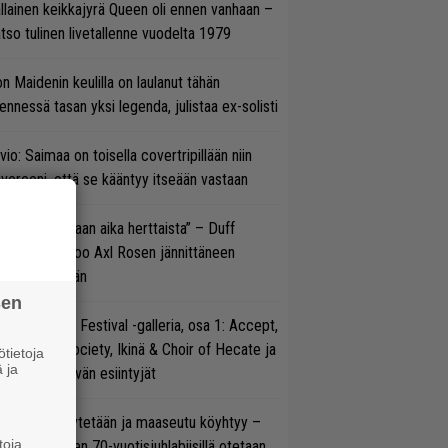
llainen keikkajyrä Queen oli ennen vanhaan –
tso tulinen livetallenne vuodelta 1979
on Maidenin keulilla on laulanut tähän
nnessä tasan yksi legenda, julistaa ex-solisti
vio: Saimaa on toisella covertripillään niin
vereeni, että se kääntyy itseään vastaan
e oli oikeastaan aika herttaista” – Duff
cKagan kertoo Axl Rosen jännittäneen
C/DC-pestiään
sen
llsinki Metal Festival -galleria, osa 1: Accept,
ack Label Society, Ikinä & Choir of Hecate ja
tietoja
 ja
ut avauspäivän esiintyjät
öläisiä kyykytetään ja maaseutu köyhtyy –
toja
mppi Varosen 70-vuotisjuhlabiisillä otetaan