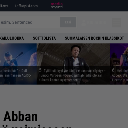
i.net
Leffatykki.com
Etsi
KIRJAUDU
KAILULUOKKA
SOITTOLISTA
SUOMALAISEN ROCKIN KLASSIKOT
5.
6.
ka herttaista” – Duff
Työläisiä kyykytetään ja maaseutu köyhtyy –
Hellsink
n jännittäneen AC/DC-
Tumppi Varosen 70-vuotisjuhlabiisillä otetaan
Accept, Bla
tiukasti kantaa nykymenoon
Hecate ja m
a Abban