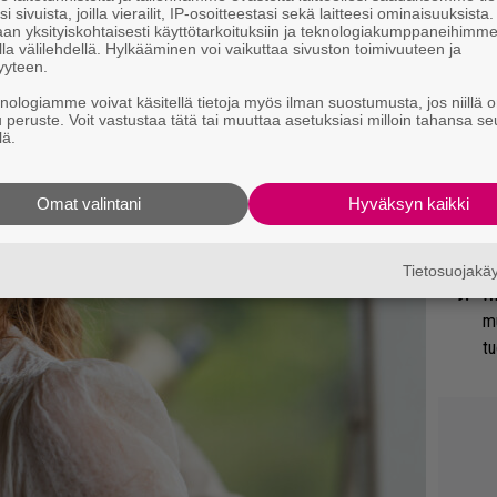
i sivuista, joilla vierailit, IP-osoitteestasi sekä laitteesi ominaisuuksista
ti
an yksityiskohtaisesti käyttötarkoituksiin ja teknologiakumppaneihimm
la välilehdellä. Hylkääminen voi vaikuttaa sivuston toimivuuteen ja
yyteen.
Ma
knologiamme voivat käsitellä tietoja myös ilman suostumusta, jos niillä o
so
u peruste. Voit vastustaa tätä tai muuttaa asetuksiasi milloin tahansa se
tä
lä.
Gu
Omat valintani
Hyväksyn kaikki
su
ko
Tietosuojak
Wi
m
tu