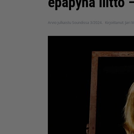
epäpyhä liitto
Arvio julkaistu Soundissa 3/2024.
Kirjoittanut: Jari 