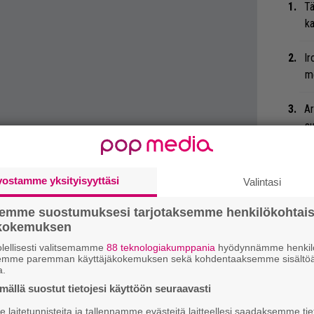
Tä
ka
Ir
me
Ar
su
”S
M
vostamme yksityisyyttäsi
Valintasi
A
semme suostumuksesi tarjotaksemme henkilökohtai
ökokemuksen
He
Bl
lellisesti valitsemamme
88 teknologiakumppania
hyödynnämme henkilö
semme paremman käyttäjäkokemuksen sekä kohdentaaksemme sisältöä
mu
a.
ällä suostut tietojesi käyttöön seuraavasti
Ty
laitetunnisteita ja tallennamme evästeitä laitteellesi saadaksemme tie
Tu