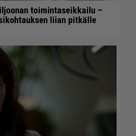
iljoonan toimintaseikkailu –
ikohtauksen liian pitkälle