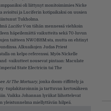
äkumppaniksi oli liittynyt monitoimimies Nicke
avioitui ja Luciferin kotipaikaksi on uusien
kiintunut Tukholma.
elmä
Lucifer V
on tähän mennessä viehkoin
lleen häpeilemättä vaikutteita sekä 70-luvun
lukujen taitteen NWOBHM:sta, mutta on ehtinyt
undinsa. Alkuaikojen Judas Priest
talla on kelpo referenssi. Myös Nickelle
 Band -vaikutteet nousevat pintaan: Maculate
Imperial State Electricin tai The
see
At The Mortuary
, jonka doom-riffittely ja
zy -tuplakitaroinnin ja tarttuvan kertosäkeen
in. Vaikka Johannan lyriikat liihottelevat
 on yleistunnelma miellyttävän hilpeä.