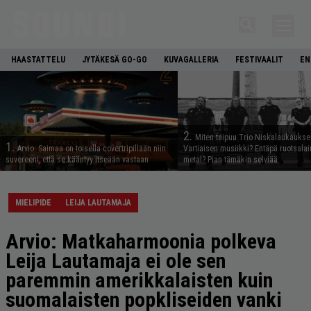
HAASTATTELU
JYTÄKESÄ GO-GO
KUVAGALLERIA
FESTIVAALIT
EN
2.
Miten taipuu Trio Niskalaukaukse
1.
Arvio: Saimaa on toisella covertripillään niin
Vartiaisen musiikki? Entäpä ruotsala
suvereeni, että se kääntyy itseään vastaan
metal? Pian tämäkin selviää
MIELIPIDE
LEIJA LAUTAMAJA
Arvio: Matkaharmoonia polkeva
Leija Lautamaja ei ole sen
paremmin amerikkalaisten kuin
suomalaisten popkliseiden vanki