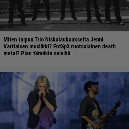
Miten taipuu Trio Niskalaukaukselta Jenni
Vartiaisen musiikki? Entäpä ruotsalainen death
metal? Pian tämäkin selviää