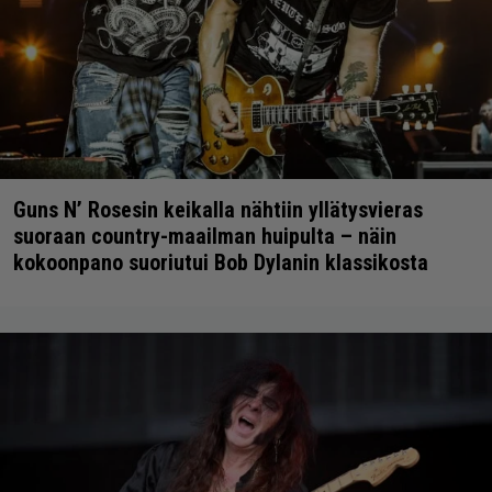
Guns N’ Rosesin keikalla nähtiin yllätysvieras
suoraan country-maailman huipulta – näin
kokoonpano suoriutui Bob Dylanin klassikosta