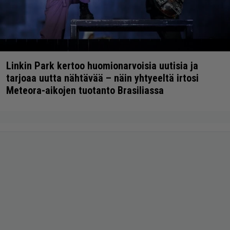
Linkin Park kertoo huomionarvoisia uutisia ja
tarjoaa uutta nähtävää – näin yhtyeeltä irtosi
Meteora-aikojen tuotanto Brasiliassa