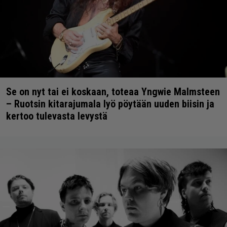
Se on nyt tai ei koskaan, toteaa Yngwie Malmsteen
– Ruotsin kitarajumala lyö pöytään uuden biisin ja
kertoo tulevasta levystä