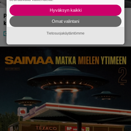
Hyväksyn kaikki
Poliisilla tehovalvonta – tästä kysymys ja näin
Omat valintani
kauan kestää
Tietosuojakäytäntömme