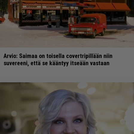
Arvio: Saimaa on toisella covertripillään niin
suvereeni, että se kääntyy itseään vastaan