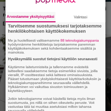
Tuleva videopelielokuva jäi Sam Neillin viimeiseksi
rooliksi
Arvostamme yksityisyyttäsi
Valintasi
Tarvitsemme suostumuksesi tarjotaksemme
henkilökohtaisen käyttökokemuksen
Me ja huolellisesti valitsemamme
88 teknologiakumppania
hyödynnämme henkilötietoja tarjotaksemme paremman
käyttäjäkokemuksen sekä kohdentaaksemme sisältöä ja
mainoksia.
Hyväksymällä suostut tietojesi käyttöön seuraavasti
Käytämme laitetunnisteita ja tallennamme evästeitä
laitteellesi saadaksemme tietoja esimerkiksi sivuista, joilla
vierailit, IP-osoitteestasi sekä laitteesi ominaisuuksista.
Pääset tutustumaan yksityiskohtaisesti käyttötarkoituksiin ja
teknologiakumppaneihimme seuraavalla välilehdellä.
Hylkääminen voi vaikuttaa sivuston toimivuuteen ja
käytettävyyteen.
Jotkin teknologiamme voivat käsitellä tietoja myös ilman
suostumusta, jos niillä on siihen oikeutettu peruste. Voit
vastustaa tätä tai muuttaa asetuksiasi milloin tahansa
seuraavalla välilehdellä.