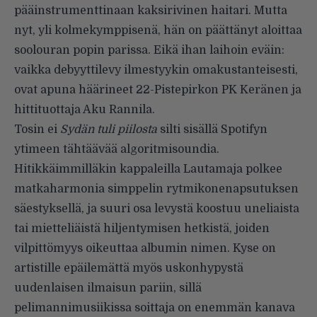
pääinstrumenttinaan kaksirivinen haitari. Mutta
nyt, yli kolmekymppisenä, hän on päättänyt aloittaa
soolouran popin parissa. Eikä ihan laihoin eväin:
vaikka debyyttilevy ilmestyykin omakustanteisesti,
ovat apuna häärineet 22-Pistepirkon PK Keränen ja
hittituottaja Aku Rannila.
Tosin ei
Sydän tuli piilosta
silti sisällä Spotifyn
ytimeen tähtäävää algoritmisoundia.
Hitikkäimmilläkin kappaleilla Lautamaja polkee
matkaharmonia simppelin rytmikonenapsutuksen
säestyksellä, ja suuri osa levystä koostuu uneliaista
tai mietteliäistä hiljentymisen hetkistä, joiden
vilpittömyys oikeuttaa albumin nimen. Kyse on
artistille epäilemättä myös uskonhypystä
uudenlaisen ilmaisun pariin, sillä
pelimannimusiikissa soittaja on enemmän kanava