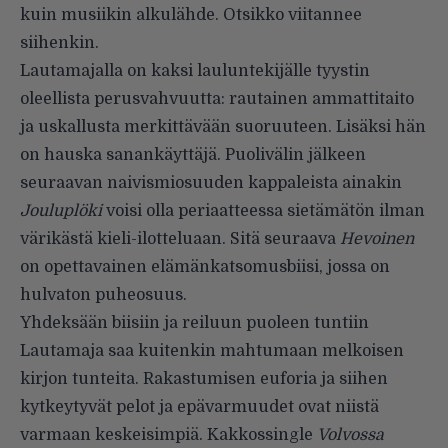
kuin musiikin alkulähde. Otsikko viitannee
siihenkin.
Lautamajalla on kaksi lauluntekijälle tyystin
oleellista perusvahvuutta: rautainen ammattitaito
ja uskallusta merkittävään suoruuteen. Lisäksi hän
on hauska sanankäyttäjä. Puolivälin jälkeen
seuraavan naivismiosuuden kappaleista ainakin
Jouluplöki
voisi olla periaatteessa sietämätön ilman
värikästä kieli-ilotteluaan. Sitä seuraava
Hevoinen
on opettavainen elämänkatsomusbiisi, jossa on
hulvaton puheosuus.
Yhdeksään biisiin ja reiluun puoleen tuntiin
Lautamaja saa kuitenkin mahtumaan melkoisen
kirjon tunteita. Rakastumisen euforia ja siihen
kytkeytyvät pelot ja epävarmuudet ovat niistä
varmaan keskeisimpiä. Kakkossingle
Volvossa