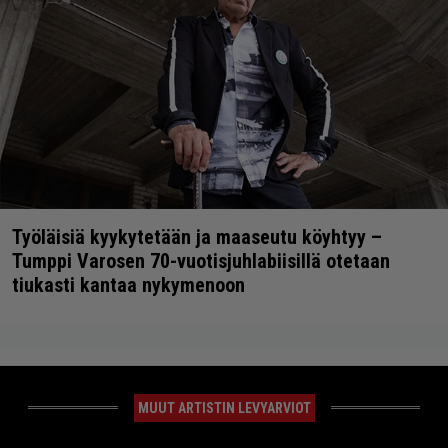
Työläisiä kyykytetään ja maaseutu köyhtyy –
Tumppi Varosen 70-vuotisjuhlabiisillä otetaan
tiukasti kantaa nykymenoon
MUUT ARTISTIN LEVYARVIOT