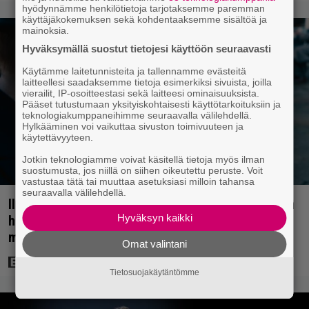
hyödynnämme henkilötietoja tarjotaksemme paremman
käyttäjäkokemuksen sekä kohdentaaksemme sisältöä ja
mainoksia.
Hyväksymällä suostut tietojesi käyttöön seuraavasti
Käytämme laitetunnisteita ja tallennamme evästeitä
laitteellesi saadaksemme tietoja esimerkiksi sivuista, joilla
vierailit, IP-osoitteestasi sekä laitteesi ominaisuuksista.
Pääset tutustumaan yksityiskohtaisesti käyttötarkoituksiin ja
teknologiakumppaneihimme seuraavalla välilehdellä.
Hylkääminen voi vaikuttaa sivuston toimivuuteen ja
käytettävyyteen.
Jotkin teknologiamme voivat käsitellä tietoja myös ilman
suostumusta, jos niillä on siihen oikeutettu peruste. Voit
vastustaa tätä tai muuttaa asetuksiasi milloin tahansa
seuraavalla välilehdellä.
Illalla tv:ssä: Perinteinen dekkari Agatha Christien
Hyväksyn kaikki
hengessä – vuoden 2023 leffa tarjoaa
murhamysteerin
Omat valintani
Tietosuojakäytäntömme