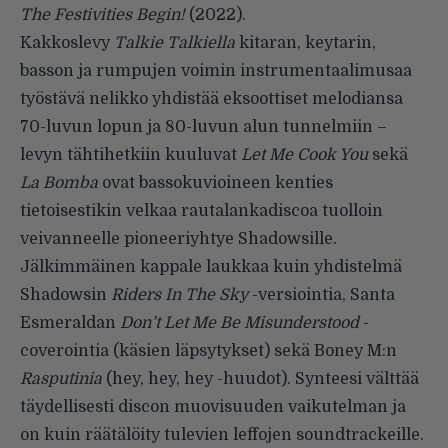
The Festivities Begin!
(2022).
Kakkoslevy
Talkie Talkiella
kitaran, keytarin,
basson ja rumpujen voimin instrumentaalimusaa
työstävä nelikko yhdistää eksoottiset melodiansa
70-luvun lopun ja 80-luvun alun tunnelmiin –
levyn tähtihetkiin kuuluvat
Let Me Cook You
sekä
La Bomba
ovat bassokuvioineen kenties
tietoisestikin velkaa rautalankadiscoa tuolloin
veivanneelle pioneeriyhtye Shadowsille.
Jälkimmäinen kappale laukkaa kuin yhdistelmä
Shadowsin
Riders In The Sky
-versiointia, Santa
Esmeraldan
Don’t Let Me Be Misunderstood
-
coverointia (käsien läpsytykset) sekä Boney M:n
Rasputinia
(hey, hey, hey -huudot). Synteesi välttää
täydellisesti discon muovisuuden vaikutelman ja
on kuin räätälöity tulevien leffojen soundtrackeille.