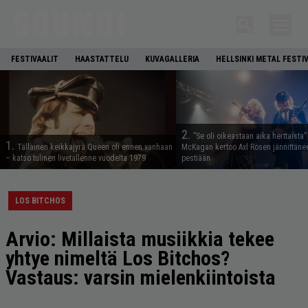
FESTIVAALIT
HAASTATTELU
KUVAGALLERIA
HELLSINKI METAL FESTI
2.
”Se oli oikeastaan aika herttaista”
1.
Tällainen keikkajyrä Queen oli ennen vanhaan
McKagan kertoo Axl Rosen jännittäne
– katso tulinen livetallenne vuodelta 1979
pestiään
LOS BITCHOS
Arvio: Millaista musiikkia tekee
yhtye nimeltä Los Bitchos?
Vastaus: varsin mielenkiintoista