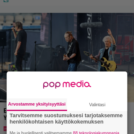
Arvostamme yksityisyyttäsi
Valintasi
Eppu Normaalin viimeinen konsertti esitetään
Tarvitsemme suostumuksesi tarjotaksemme
Ylellä
henkilökohtaisen käyttökokemuksen
Me ja huolellisesti valitsemamme
88 teknologiakumppania