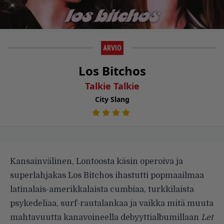
ARVIO
Los Bitchos
Talkie Talkie
City Slang
Kansainvälinen, Lontoosta käsin operoiva ja
superlahjakas Los Bitchos ihastutti popmaailmaa
latinalais-amerikkalaista cumbiaa, turkkilaista
psykedeliaa, surf-rautalankaa ja vaikka mitä muuta
mahtavuutta kanavoineella debyyttialbumillaan
Let