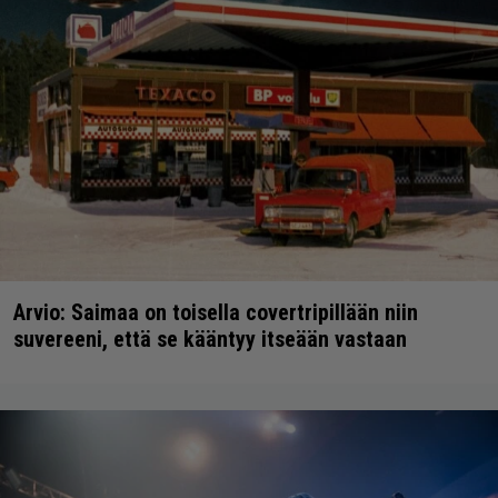
Arvio: Saimaa on toisella covertripillään niin
suvereeni, että se kääntyy itseään vastaan