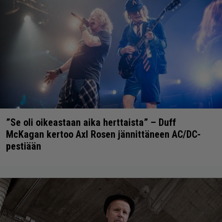
”Se oli oikeastaan aika herttaista” – Duff
McKagan kertoo Axl Rosen jännittäneen AC/DC-
pestiään