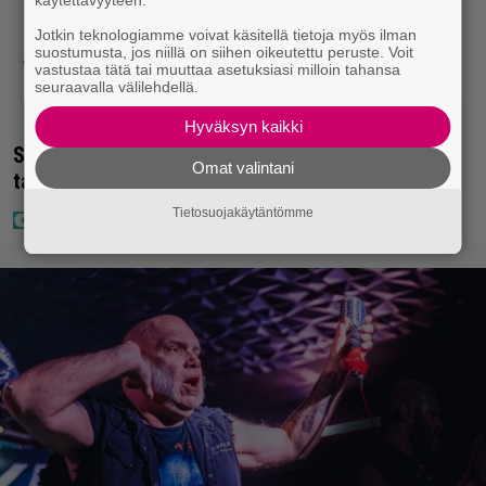
Jotkin teknologiamme voivat käsitellä tietoja myös ilman
suostumusta, jos niillä on siihen oikeutettu peruste. Voit
vastustaa tätä tai muuttaa asetuksiasi milloin tahansa
seuraavalla välilehdellä.
Hyväksyn kaikki
Seiska: Laulaja Frederik lyttäsi Eput – johan oli
Omat valintani
taas kielen käyttöä
Tietosuojakäytäntömme