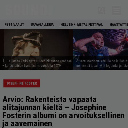
FESTIVAALIT
KUVAGALLERIA
HELLSINKI METAL FESTIVAL
HAASTATTE
1.
2.
Tällainen keikkajyrä Queen oli ennen vanhaan
Iron Maidenin keulilla on laulanut
– katso tulinen livetallenne vuodelta 1979
mennessä tasan yksi legenda, julistaa
JOSEPHINE FOSTER
Arvio: Rakenteista vapaata
alitajunnan kieltä – Josephine
Fosterin albumi on arvoituksellinen
ja aavemainen