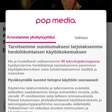
Nyt Netflixissä: Christopher Nolanin viiden tähden
mysteerileffa – ”Huikean hienosti kirjoitettu
Arvostamme yksityisyyttäsi
Valintasi
yllätyskäänteiden sarja”
Tarvitsemme suostumuksesi tarjotaksemme
henkilökohtaisen käyttökokemuksen
Me ja huolellisesti valitsemamme
88 teknologiakumppania
hyödynnämme henkilötietoja tarjotaksemme paremman
käyttäjäkokemuksen sekä kohdentaaksemme sisältöä ja
mainoksia.
Hyväksymällä suostut tietojesi käyttöön seuraavasti
Käytämme laitetunnisteita ja tallennamme evästeitä
laitteellesi saadaksemme tietoja esimerkiksi sivuista, joilla
vierailit, IP-osoitteestasi sekä laitteesi ominaisuuksista.
Pääset tutustumaan yksityiskohtaisesti käyttötarkoituksiin ja
teknologiakumppaneihimme seuraavalla välilehdellä.
Hylkääminen voi vaikuttaa sivuston toimivuuteen ja
käytettävyyteen.