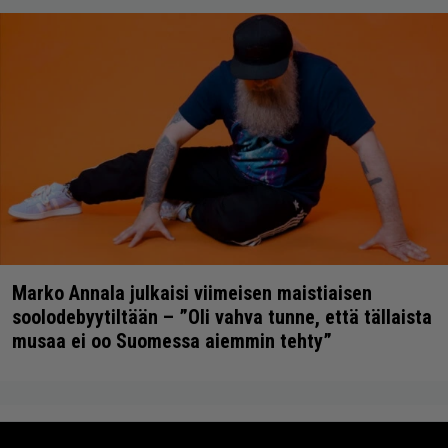
Marko Annala julkaisi viimeisen maistiaisen
soolodebyytiltään – ”Oli vahva tunne, että tällaista
musaa ei oo Suomessa aiemmin tehty”