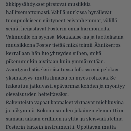
äkkipysähdykset pirstovat musiikkia
hallitsemattomasti. Välillä nurkissa hyräilevät
tuonpuoleiseen siirtyneet esivanhemmat, välillä
seinät heijastavat Fosterin omia harmonioita.
Valinnoille on syynsä. Monialaise-na ja tuotteliaana
muusikkona Foster tietää mikä toimii. Äänikerros
kerrallaan hän luo yhteyden siihen, mikä
pikemminkin aistitaan kuin ymmärretään.
Avantgardistiseksi riisutussa folkissa soi pelokas
yksinäisyys, mutta ilmaisu on myös rohkeaa. Se
hakeutuu jatkuvasti epävarmaa kohden ja myöntyy
olevaisuuden heiteltäväksi.
Rakenteista vapaat kappaleet virtaavat mielikuvina
ja näkyminä. Kokonaisuuden jokainen elementti on
samaan aikaan erillinen ja yhtä, ja yleisvaikutelma
Fosterin tärkein instrumentti. Upottavan mutta