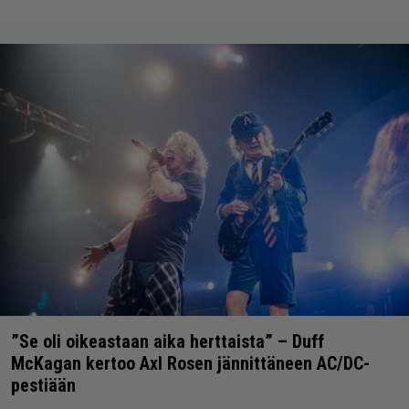
”Se oli oikeastaan aika herttaista” – Duff
McKagan kertoo Axl Rosen jännittäneen AC/DC-
pestiään