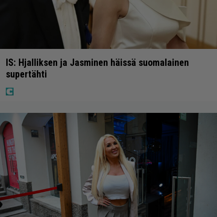
IS: Hjalliksen ja Jasminen häissä suomalainen
supertähti