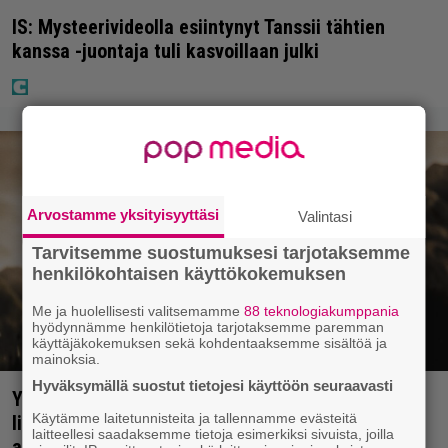
IS: Mysteerivideolla esiintynyt Tanssii tähtien
kanssa -juontaja tuli kasvoillaan julki
Arvostamme yksityisyyttäsi
Valintasi
Tarvitsemme suostumuksesi tarjotaksemme
henkilökohtaisen käyttökokemuksen
Me ja huolellisesti valitsemamme
88 teknologiakumppania
hyödynnämme henkilötietoja tarjotaksemme paremman
käyttäjäkokemuksen sekä kohdentaaksemme sisältöä ja
mainoksia.
Hyväksymällä suostut tietojesi käyttöön seuraavasti
Yöllä tv:ssä: Sotaelokuvan näyttelijät kasvattivat
Käytämme laitetunnisteita ja tallennamme evästeitä
lihakset nopeasti erikoisella kikalla – IMDb-
laitteellesi saadaksemme tietoja esimerkiksi sivuista, joilla
arvosana on 7,6