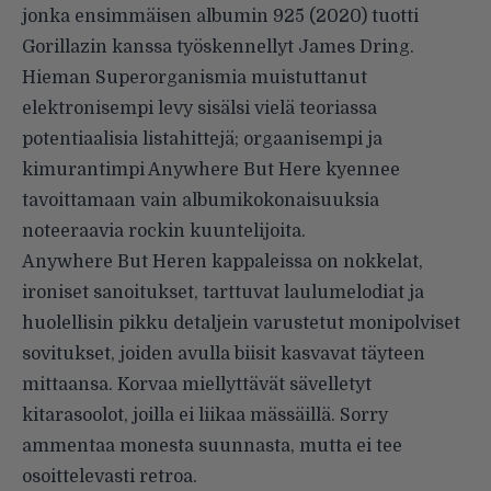
jonka ensimmäisen albumin 925 (2020) tuotti
Gorillazin kanssa työskennellyt James Dring.
Hieman Superorganismia muistuttanut
elektronisempi levy sisälsi vielä teoriassa
potentiaalisia listahittejä; orgaanisempi ja
kimurantimpi Anywhere But Here kyennee
tavoittamaan vain albumikokonaisuuksia
noteeraavia rockin kuuntelijoita.
Anywhere But Heren kappaleissa on nokkelat,
ironiset sanoitukset, tarttuvat laulumelodiat ja
huolellisin pikku detaljein varustetut monipolviset
sovitukset, joiden avulla biisit kasvavat täyteen
mittaansa. Korvaa miellyttävät sävelletyt
kitarasoolot, joilla ei liikaa mässäillä. Sorry
ammentaa monesta suunnasta, mutta ei tee
osoittelevasti retroa.