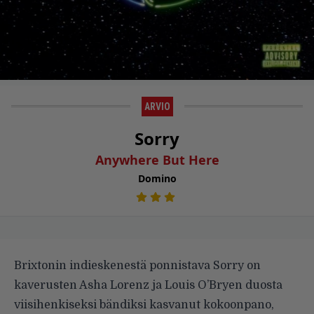
ARVIO
Sorry
Anywhere But Here
Domino
Brixtonin indieskenestä ponnistava Sorry on
kaverusten Asha Lorenz ja Louis O’Bryen duosta
viisihenkiseksi bändiksi kasvanut kokoonpano,