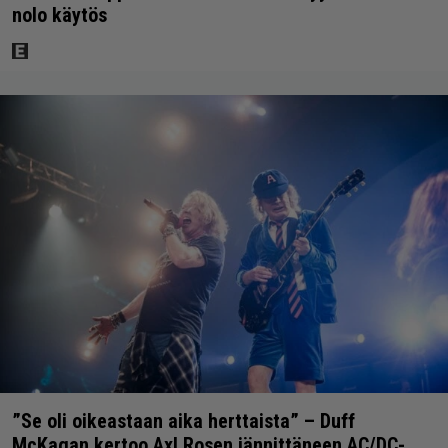
nolo käytös
”Se oli oikeastaan aika herttaista” – Duff
McKagan kertoo Axl Rosen jännittäneen AC/DC-