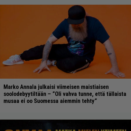
Marko Annala julkaisi viimeisen maistiaisen
soolodebyytiltään – ”Oli vahva tunne, että tällaista
musaa ei oo Suomessa aiemmin tehty”