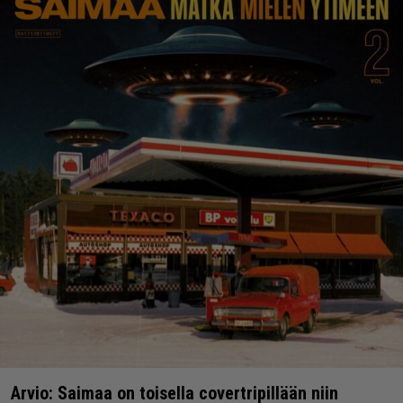
Arvio: Saimaa on toisella covertripillään niin