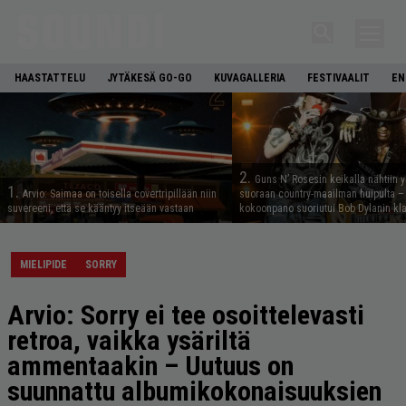
HAASTATTELU
JYTÄKESÄ GO-GO
KUVAGALLERIA
FESTIVAALIT
EN
2.
Guns N’ Rosesin keikalla nähtiin y
1.
Arvio: Saimaa on toisella covertripillään niin
suoraan country-maailman huipulta –
suvereeni, että se kääntyy itseään vastaan
kokoonpano suoriutui Bob Dylanin kl
MIELIPIDE
SORRY
Arvio: Sorry ei tee osoittelevasti
retroa, vaikka ysäriltä
ammentaakin – Uutuus on
suunnattu albumikokonaisuuksien