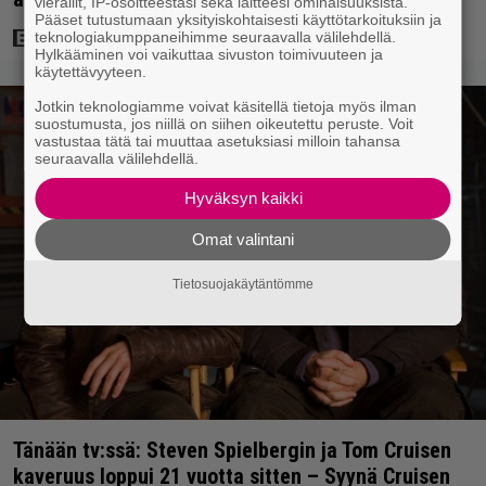
vierailit, IP-osoitteestasi sekä laitteesi ominaisuuksista.
Pääset tutustumaan yksityiskohtaisesti käyttötarkoituksiin ja
teknologiakumppaneihimme seuraavalla välilehdellä.
Hylkääminen voi vaikuttaa sivuston toimivuuteen ja
käytettävyyteen.
Jotkin teknologiamme voivat käsitellä tietoja myös ilman
suostumusta, jos niillä on siihen oikeutettu peruste. Voit
vastustaa tätä tai muuttaa asetuksiasi milloin tahansa
seuraavalla välilehdellä.
Hyväksyn kaikki
Omat valintani
Tietosuojakäytäntömme
Tänään tv:ssä: Steven Spielbergin ja Tom Cruisen
kaveruus loppui 21 vuotta sitten – Syynä Cruisen