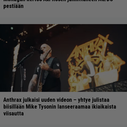
pestiään
Anthrax julkaisi uuden videon – yhtye julistaa
biisillään Mike Tysonin lanseeraamaa ikiaikaista
viisautta