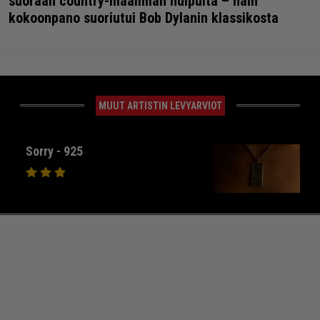
suoraan country-maailman huipulta – näin
kokoonpano suoriutui Bob Dylanin klassikosta
MUUT ARTISTIN LEVYARVIOT
Sorry - 925