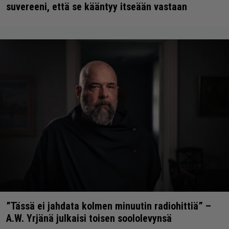
suvereeni, että se kääntyy itseään vastaan
”Tässä ei jahdata kolmen minuutin radiohittiä” –
A.W. Yrjänä julkaisi toisen soololevynsä