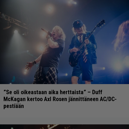
”Se oli oikeastaan aika herttaista” – Duff
McKagan kertoo Axl Rosen jännittäneen AC/DC-
pestiään