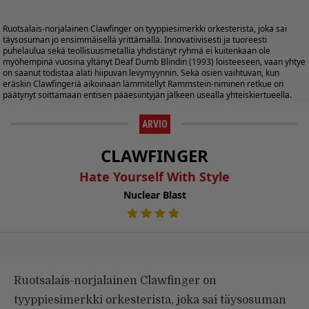
Ruotsalais-norjalainen Clawfinger on tyyppiesimerkki orkesterista, joka sai
täysosuman jo ensimmäisellä yrittämällä. Innovatiivisesti ja tuoreesti
puhelaulua sekä teollisuusmetallia yhdistänyt ryhmä ei kuitenkaan ole
myöhempinä vuosina yltänyt Deaf Dumb Blindin (1993) loisteeseen, vaan yhtye
on saanut todistaa alati hiipuvan levymyynnin. Sekä osien vaihtuvan, kun
eräskin Clawfingeriä aikoinaan lämmitellyt Rammstein-niminen retkue on
päätynyt soittamaan entisen pääesiintyjän jälkeen usealla yhteiskiertueella.
ARVIO
CLAWFINGER
Hate Yourself With Style
Nuclear Blast
Ruotsalais-norjalainen Clawfinger on
tyyppiesimerkki orkesterista, joka sai täysosuman