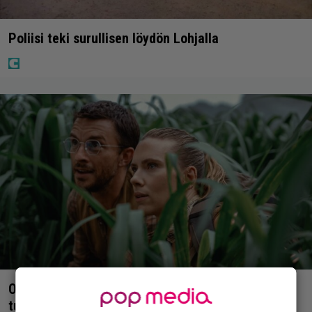
Poliisi teki surullisen löydön Lohjalla
Ohjaaja lähti kalppimaan 870 miljoonaa dollaria
tuottaneen elokuvan jatko-osasta