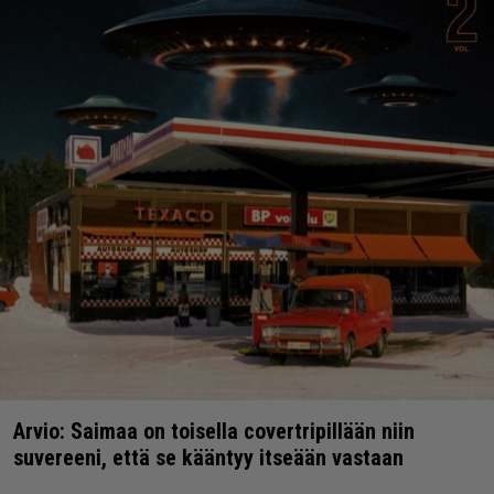
Arvio: Saimaa on toisella covertripillään niin
suvereeni, että se kääntyy itseään vastaan