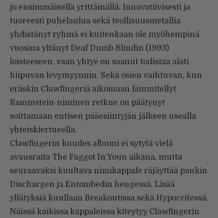
jo ensimmäisellä yrittämällä. Innovatiivisesti ja
tuoreesti puhelaulua sekä teollisuusmetallia
yhdistänyt ryhmä ei kuitenkaan ole myöhempinä
vuosina yltänyt Deaf Dumb Blindin (1993)
loisteeseen, vaan yhtye on saanut todistaa alati
hiipuvan levymyynnin. Sekä osien vaihtuvan, kun
eräskin Clawfingeriä aikoinaan lämmitellyt
Rammstein-niminen retkue on päätynyt
soittamaan entisen pääesiintyjän jälkeen usealla
yhteiskiertueella.
Clawfingerin kuudes albumi ei sytytä vielä
avausraita The Faggot In Youn aikana, mutta
seuraavaksi kuultava nimikappale räjäyttää pankin
Dischargen ja Entombedin hengessä. Lisää
yllätyksiä kuullaan Breakoutissa sekä Hypocritessä.
Näissä kaikissa kappaleissa kiteytyy Clawfingerin