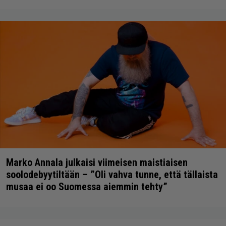
Marko Annala julkaisi viimeisen maistiaisen
soolodebyytiltään – ”Oli vahva tunne, että tällaista
musaa ei oo Suomessa aiemmin tehty”