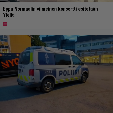
Eppu Normaalin viimeinen konsertti esitetään
Ylellä