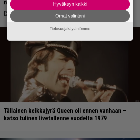
nolo käytös
Hyväksyn kaikki
Omat valintani
Tietosuojakäytäntömme
Tällainen keikkajyrä Queen oli ennen vanhaan –
katso tulinen livetallenne vuodelta 1979