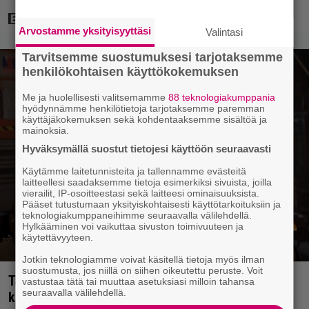
Arvostamme yksityisyyttäsi
Valintasi
Tarvitsemme suostumuksesi tarjotaksemme
henkilökohtaisen käyttökokemuksen
Me ja huolellisesti valitsemamme
88 teknologiakumppania
hyödynnämme henkilötietoja tarjotaksemme paremman
käyttäjäkokemuksen sekä kohdentaaksemme sisältöä ja
mainoksia.
Hyväksymällä suostut tietojesi käyttöön seuraavasti
Käytämme laitetunnisteita ja tallennamme evästeitä
laitteellesi saadaksemme tietoja esimerkiksi sivuista, joilla
vierailit, IP-osoitteestasi sekä laitteesi ominaisuuksista.
Pääset tutustumaan yksityiskohtaisesti käyttötarkoituksiin ja
teknologiakumppaneihimme seuraavalla välilehdellä.
Hylkääminen voi vaikuttaa sivuston toimivuuteen ja
käytettävyyteen.
Jotkin teknologiamme voivat käsitellä tietoja myös ilman
suostumusta, jos niillä on siihen oikeutettu peruste. Voit
Tänään tv:ssä: Steven Spielbergin ja Tom Cruisen
vastustaa tätä tai muuttaa asetuksiasi milloin tahansa
seuraavalla välilehdellä.
kaveruus loppui 21 vuotta sitten – Syynä Cruisen