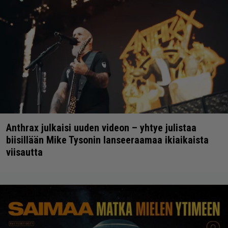
Anthrax julkaisi uuden videon – yhtye julistaa
biisillään Mike Tysonin lanseeraamaa ikiaikaista
viisautta