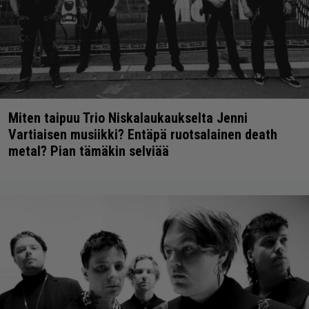
Miten taipuu Trio Niskalaukaukselta Jenni
Vartiaisen musiikki? Entäpä ruotsalainen death
metal? Pian tämäkin selviää