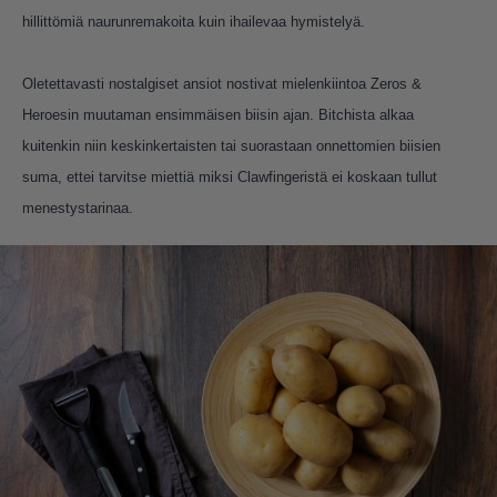
hillittömiä naurunremakoita kuin ihailevaa hymistelyä.
Oletettavasti nostalgiset ansiot nostivat mielenkiintoa Zeros &
Heroesin muutaman ensimmäisen biisin ajan. Bitchista alkaa
kuitenkin niin keskinkertaisten tai suorastaan onnettomien biisien
suma, ettei tarvitse miettiä miksi Clawfingeristä ei koskaan tullut
menestystarinaa.