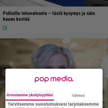
Poliisilla tehovalvonta – tästä kysymys ja näin
kauan kestää
Arvostamme yksityisyyttäsi
Valintasi
Tarvitsemme suostumuksesi tarjotaksemme