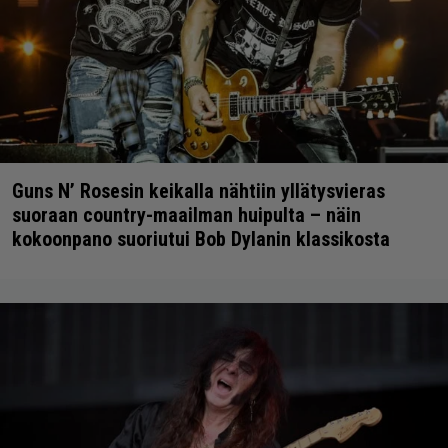
Guns N’ Rosesin keikalla nähtiin yllätysvieras
suoraan country-maailman huipulta – näin
kokoonpano suoriutui Bob Dylanin klassikosta