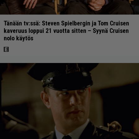
Tänään tv:ssä: Steven Spielbergin ja Tom Cruisen
kaveruus loppui 21 vuotta sitten – Syynä Cruisen
nolo käytös