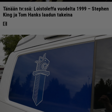
Tänään tv:ssä: Loistoleffa vuodelta 1999 – Stephen
King ja Tom Hanks laadun takeina