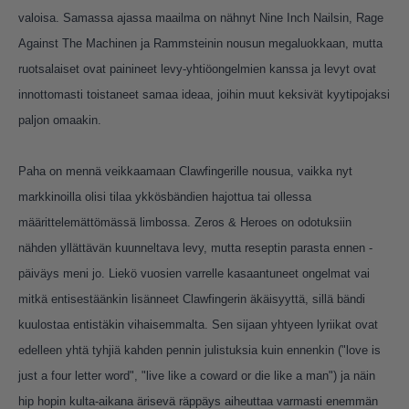
valoisa. Samassa ajassa maailma on nähnyt Nine Inch Nailsin, Rage
Against The Machinen ja Rammsteinin nousun megaluokkaan, mutta
ruotsalaiset ovat painineet levy-yhtiöongelmien kanssa ja levyt ovat
innottomasti toistaneet samaa ideaa, joihin muut keksivät kyytipojaksi
paljon omaakin.
Paha on mennä veikkaamaan Clawfingerille nousua, vaikka nyt
markkinoilla olisi tilaa ykkösbändien hajottua tai ollessa
määrittelemättömässä limbossa. Zeros & Heroes on odotuksiin
nähden yllättävän kuunneltava levy, mutta reseptin parasta ennen -
päiväys meni jo. Liekö vuosien varrelle kasaantuneet ongelmat vai
mitkä entisestäänkin lisänneet Clawfingerin äkäisyyttä, sillä bändi
kuulostaa entistäkin vihaisemmalta. Sen sijaan yhtyeen lyriikat ovat
edelleen yhtä tyhjiä kahden pennin julistuksia kuin ennenkin ("love is
just a four letter word", "live like a coward or die like a man") ja näin
hip hopin kulta-aikana ärisevä räppäys aiheuttaa varmasti enemmän