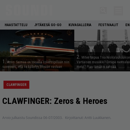
HAASTATTELU
JYTÄKESÄ GO-GO
KUVAGALLERIA
FESTIVAALIT
EN
2.
Miten taipuu Trio Niskalaukaukse
1.
Arvio: Saimaa on toisella covertripillään niin
Vartiaisen musiikki? Entäpä ruotsala
suvereeni, että se kääntyy itseään vastaan
metal? Pian tämäkin selviää
CLAWFINGER
CLAWFINGER: Zeros & Heroes
Arvio julkaistu Soundissa 06-07/2003.
Kirjoittanut: Antti Luukkanen.