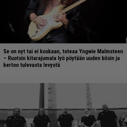
Se on nyt tai ei koskaan, toteaa Yngwie Malmsteen
– Ruotsin kitarajumala lyö pöytään uuden biisin ja
kertoo tulevasta levystä