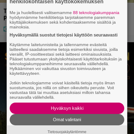
henkilökohtaisen käyttökokemuksen
Tältä näyttää Vappu Pimiän perhelomalla
Me ja huolellisesti valitsemamme
88 teknologiakumppania
Portugalissa – ”Kaunis mekko”
hyödynnämme henkilötietoja tarjotaksemme paremman
käyttäjäkokemuksen sekä kohdentaaksemme sisältöä ja
mainoksia.
Hyväksymällä suostut tietojesi käyttöön seuraavasti
Käytämme laitetunnisteita ja tallennamme evästeitä
laitteellesi saadaksemme tietoja esimerkiksi sivuista, joilla
vierailit, IP-osoitteestasi sekä laitteesi ominaisuuksista.
Pääset tutustumaan yksityiskohtaisesti käyttötarkoituksiin ja
teknologiakumppaneihimme seuraavalla välilehdellä.
Hylkääminen voi vaikuttaa sivuston toimivuuteen ja
käytettävyyteen.
Jotkin teknologiamme voivat käsitellä tietoja myös ilman
suostumusta, jos niillä on siihen oikeutettu peruste. Voit
vastustaa tätä tai muuttaa asetuksiasi milloin tahansa
seuraavalla välilehdellä.
Hyväksyn kaikki
Omat valintani
Tietosuojakäytäntömme