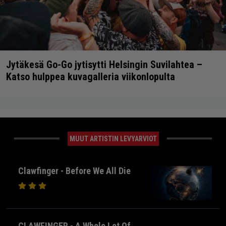
Jytäkesä Go-Go jytisytti Helsingin Suvilahtea –
Katso hulppea kuvagalleria viikonlopulta
MUUT ARTISTIN LEVYARVIOT
Clawfinger - Before We All Die
CLAWFINGER - A Whole Lot Of