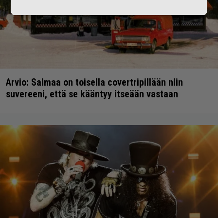
Arvio: Saimaa on toisella covertripillään niin
suvereeni, että se kääntyy itseään vastaan