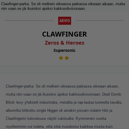
Clawfinger-parka. Se oli melkein oikeassa paikassa oikeaan aikaan, mutta
niin vaan se jäi ikuisiksi ajoiksi kakkosdivisionaan.
ARVIO
CLAWFINGER
Zeros & Heroes
Supersonic
Clawfinger-parka. Se oli melkein oikeassa paikassa oikeaan aikaan,
mutta niin vaan se jäi ikuisiksi ajoiksi kakkosdivisionaan. Deaf Dumb
Blind -levy yhdisteli industrialia, metallia ja rap-laulua tuoreella tavalla,
albumilta lohkottu single Nigger oli ainakin jossain määrin hitti ja
Clawfingerin tulevaisuus näytti valoisalta. Kymmenen vuotta
myöhemmin voi todeta, että siitä muodostui kaikkea muuta kuin