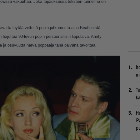
 Showssa vakuuttaa. Joka tapauksessa tekstien tunnelma on
atta löytää viitteitä popin jatkumosta aina Beatlesistä
hajottua 90-luvun popin persoonallisin lippulaiva. Amity
a ja osuvuutta harva poppaaja tänä päivänä tavoittaa.
Ir
me
Tä
ka
He
Pa
pä