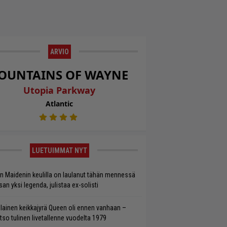
ARVIO
OUNTAINS OF WAYNE
Utopia Parkway
Atlantic
LUETUIMMAT NYT
on Maidenin keulilla on laulanut tähän mennessä
san yksi legenda, julistaa ex-solisti
llainen keikkajyrä Queen oli ennen vanhaan –
tso tulinen livetallenne vuodelta 1979