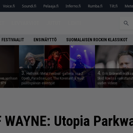
Voice.fi
Soundi.fi
Pelaaja.fi
Inferno.fi
Rumba.fi
Tilt.fi
Metel
ET
LEVYARVIOT
JUTUT
LEHTI
FESTIVAALIT
ENSINÄYTTÖ
SUOMALAISEN ROCKIN KLASSIKOT
3.
4.
Hellsinki Metal Festival -galleria, osa 2:
Erik Grönwall matkaa
nnen vanhaan
Opeth, Paradise Lost, The Kovenant ja muut
Skid Row’ssa vaikuttanut 
 1979
päätöspäivän esiintyjät
uuden videon
 WAYNE: Utopia Parkw