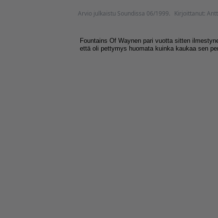
Arvio julkaistu Soundissa 06/1999.
Kirjoittanut: An
Fountains Of Waynen pari vuotta sitten ilmestynee
että oli pettymys huomata kuinka kaukaa sen pe