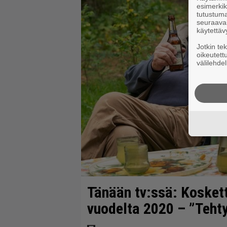
esimerkiks
tutustuma
seuraaval
käytettäv
Jotkin te
oikeutett
välilehdel
Tänään tv:ssä: Kosket
vuodelta 2020 – ”Tehty