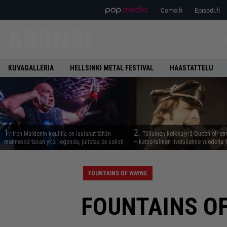
Como.fi
Episodi.fi
ETUSIVU
UUTIS
KUVAGALLERIA
HELLSINKI METAL FESTIVAL
HAASTATTELU
1.
2.
Iron Maidenin keulilla on laulanut tähän
Tällainen keikkajyrä Queen oli e
mennessä tasan yksi legenda, julistaa ex-solisti
– katso tulinen livetallenne vuodelta
FOUNTAINS OF WAYNE
FOUNTAINS OF