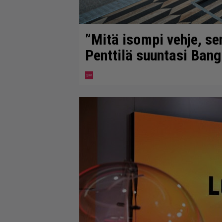
”Mitä isompi vehje, s
Penttilä suuntasi Ban