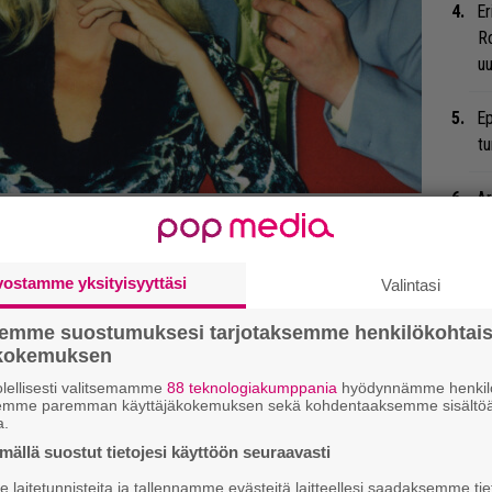
Er
Ro
u
Ep
tu
Ar
okuva jossa käytettiin
su
ellainen tehtiin vuonna 1998
Ty
vostamme yksityisyyttäsi
Valintasi
Tu
ti
semme suostumuksesi tarjotaksemme henkilökohtai
ökokemuksen
”S
lellisesti valitsemamme
88 teknologiakumppania
hyödynnämme henkilö
semme paremman käyttäjäkokemuksen sekä kohdentaaksemme sisältöä
M
a.
A
ällä suostut tietojesi käyttöön seuraavasti
laitetunnisteita ja tallennamme evästeitä laitteellesi saadaksemme tie
Ne