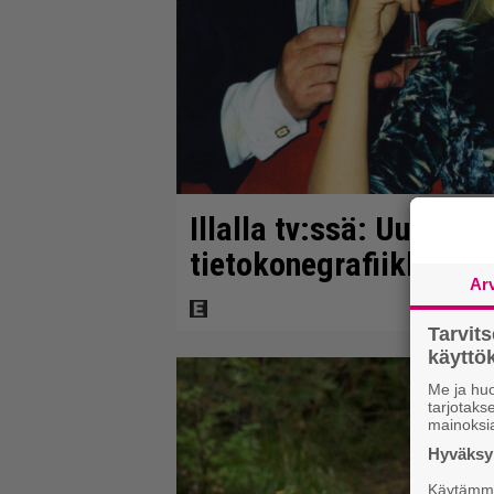
Illalla tv:ssä: Uuno-el
tietokonegrafiikkaa? S
Ar
Tarvit
käytt
Me ja huo
tarjotak
mainoksi
Hyväksym
Käytämme 