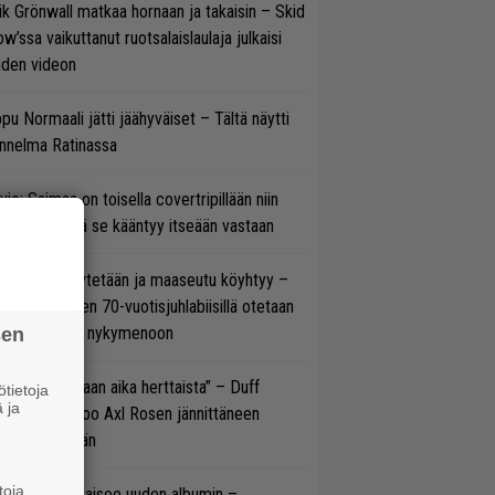
ik Grönwall matkaa hornaan ja takaisin – Skid
w’ssa vaikuttanut ruotsalaislaulaja julkaisi
uden videon
pu Normaali jätti jäähyväiset – Tältä näytti
nnelma Ratinassa
vio: Saimaa on toisella covertripillään niin
vereeni, että se kääntyy itseään vastaan
öläisiä kyykytetään ja maaseutu köyhtyy –
mppi Varosen 70-vuotisjuhlabiisillä otetaan
ukasti kantaa nykymenoon
sen
e oli oikeastaan aika herttaista” – Duff
tietoja
 ja
cKagan kertoo Axl Rosen jännittäneen
C/DC-pestiään
toja
il Young julkaisee uuden albumin –