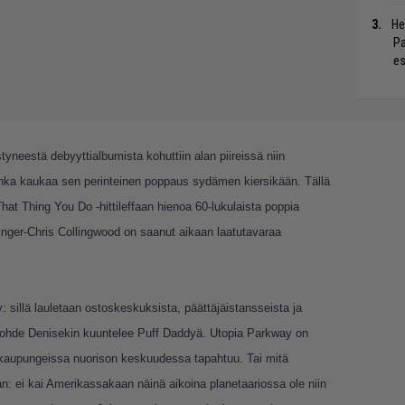
He
Pa
es
yneestä debyyttialbumista kohuttiin alan piireissä niin
inka kaukaa sen perinteinen poppaus sydämen kiersikään. Tällä
t Thing You Do -hittileffaan hienoa 60-lukulaista poppia
singer-Chris Collingwood on saanut aikaan laatutavaraa
 sillä lauletaan ostoskeskuksista, päättäjäistansseista ja
 kohde Denisekin kuuntelee Puff Daddyä. Utopia Parkway on
ukaupungeissa nuorison keskuudessa tapahtuu. Tai mitä
n: ei kai Amerikassakaan näinä aikoina planetaariossa ole niin