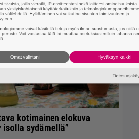
i sivuista, joilla vierailit, IP-osoitteestasi sekä laitteesi ominaisuuksista
en
an yksityiskohtaisesti käyttötarkoituksiin ja teknologiakumppaneihimm
la välilehdellä. Hylkääminen voi vaikuttaa sivuston toimivuuteen ja
yyteen.
knologiamme voivat käsitellä tietoja myös ilman suostumusta, jos niillä o
u peruste. Voit vastustaa tätä tai muuttaa asetuksiasi milloin tahansa se
lä.
Omat valintani
Hyväksyn kaikki
Tietosuojak
tava kotimainen elokuva
 isolla sydämellä”