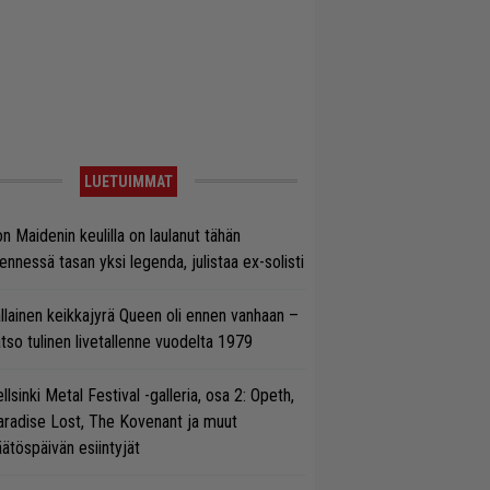
LUETUIMMAT
on Maidenin keulilla on laulanut tähän
nnessä tasan yksi legenda, julistaa ex-solisti
llainen keikkajyrä Queen oli ennen vanhaan –
tso tulinen livetallenne vuodelta 1979
llsinki Metal Festival -galleria, osa 2: Opeth,
radise Lost, The Kovenant ja muut
ätöspäivän esiintyjät