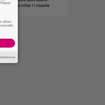
. Pääset
simaistiaisella mittaa 11 minuuttia
e
n siihen
uraavalla
äytäntömme