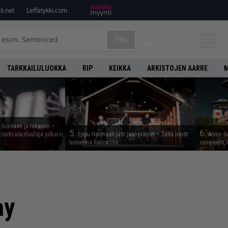
i.net
Leffatykki.com
Etsi
KIRJAUDU
TARKKAILULUOKKA
RIP
KEIKKA
ARKISTOJEN AARRE
M
 hornaan ja takaisin –
5.
6.
ruotsalaislaulaja julkaisi
Eppu Normaali jätti jäähyväiset – Tältä näytti
Arvio: S
tunnelma Ratinassa
suvereeni, 
ay