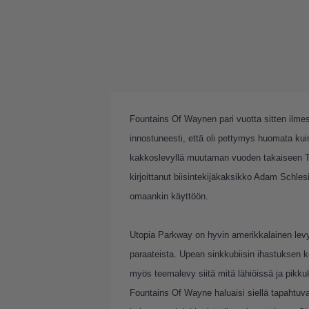
Fountains Of Waynen pari vuotta sitten ilmest
innostuneesti, että oli pettymys huomata ku
kakkoslevyllä muutaman vuoden takaiseen Tha
kirjoittanut biisintekijäkaksikko Adam Schle
omaankin käyttöön.
Utopia Parkway on hyvin amerikkalainen levy:
paraateista. Upean sinkkubiisin ihastuksen
myös teemalevy siitä mitä lähiöissä ja pikk
Fountains Of Wayne haluaisi siellä tapahtuva