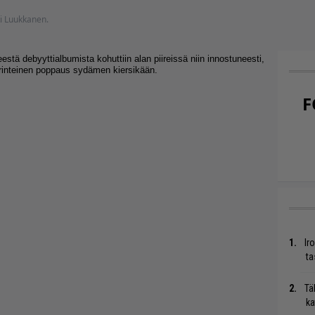
tti Luukkanen.
stä debyyttialbumista kohuttiin alan piireissä niin innostuneesti,
rinteinen poppaus sydämen kiersikään.
F
Ir
ta
Tä
ka