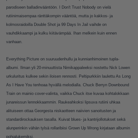
parodiseen balladinvääntöön. I Don't Trust Nobody on vielä
rutiinimaisempaa ränttäkompin vääntöä, mutta jo kakkos- ja
kolmosraidoilla Double Shot ja 99 Days In Jail vaihde on
vauhdikkaampi ja kulku kiitävämpää. Ihan melkein kuin ennen
vanhaan.
Everything Picture on suuruudenhullu ja kunnianhimoinen tupla-
albumi. Ilman yli 20-minuuttista Nimikappaleeksi nostettu Nick Lowen
urkuluritus kulkee sekin iloisen rennosti. Peltipurkkiin laulettu As Long
As I Have You tenhoaa hyvällä melodialla. Chuck Berryn Downbound
Train on mainio cover-valinta, vaikka Chuck itse kuvaa kohtalokkaan
junareissun lennokkaammin. Raukeahkoksi lipsuva rutiini uhkaa
alituiseen ottaa Georgesta niskaotteen naiivien sanoitusten ja
standardirockauksen tasalla. Kuivat blues- ja kantrijollotukset sekä
alunperinkin vähän tylsä rollaribiisi Grown Up Wrong kirjataan albumin
pohjalukemiksi.