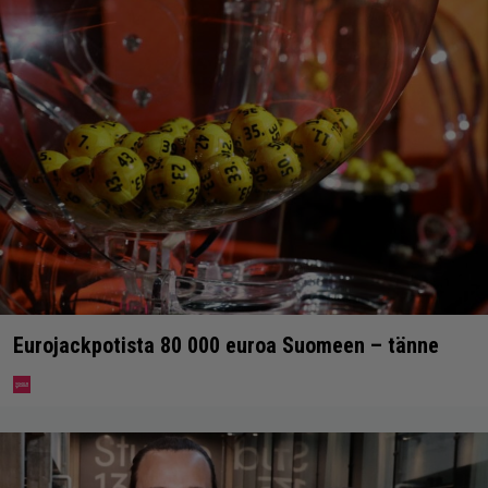
Eurojackpotista 80 000 euroa Suomeen – tänne