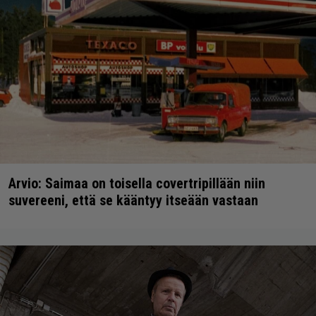
Arvio: Saimaa on toisella covertripillään niin
suvereeni, että se kääntyy itseään vastaan