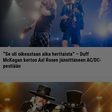
”Se oli oikeastaan aika herttaista” – Duff
McKagan kertoo Axl Rosen jännittäneen AC/DC-
pestiään