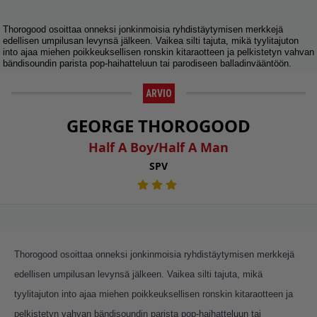
Thorogood osoittaa onneksi jonkinmoisia ryhdistäytymisen merkkejä
edellisen umpilusan levynsä jälkeen. Vaikea silti tajuta, mikä tyylitajuton
into ajaa miehen poikkeuksellisen ronskin kitaraotteen ja pelkistetyn vahvan
bändisoundin parista pop-haihatteluun tai parodiseen balladinvääntöön.
ARVIO
GEORGE THOROGOOD
Half A Boy/Half A Man
SPV
Thorogood osoittaa onneksi jonkinmoisia ryhdistäytymisen merkkejä
edellisen umpilusan levynsä jälkeen. Vaikea silti tajuta, mikä
tyylitajuton into ajaa miehen poikkeuksellisen ronskin kitaraotteen ja
pelkistetyn vahvan bändisoundin parista pop-haihatteluun tai