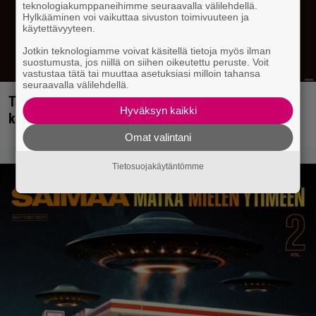
teknologiakumppaneihimme seuraavalla välilehdellä.
Hylkääminen voi vaikuttaa sivuston toimivuuteen ja
käytettävyyteen.
Jotkin teknologiamme voivat käsitellä tietoja myös ilman
suostumusta, jos niillä on siihen oikeutettu peruste. Voit
vastustaa tätä tai muuttaa asetuksiasi milloin tahansa
seuraavalla välilehdellä.
Tällainen keikkajyrä Queen oli ennen vanhaan –
Hyväksyn kaikki
katso tulinen livetallenne vuodelta 1979
Omat valintani
Tietosuojakäytäntömme