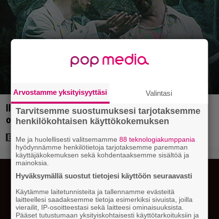
Arvostamme yksityisyyttäsi
Valintasi
Illalla tv:ssä: Uuno-faneille katsottavaa – Spede
Tarvitsemme suostumuksesi tarjotaksemme
otti taas ohjat, mutta huonolla menestyksellä
henkilökohtaisen käyttökokemuksen
Me ja huolellisesti valitsemamme
88 teknologiakumppania
hyödynnämme henkilötietoja tarjotaksemme paremman
käyttäjäkokemuksen sekä kohdentaaksemme sisältöä ja
mainoksia.
Hyväksymällä suostut tietojesi käyttöön seuraavasti
Käytämme laitetunnisteita ja tallennamme evästeitä
laitteellesi saadaksemme tietoja esimerkiksi sivuista, joilla
vierailit, IP-osoitteestasi sekä laitteesi ominaisuuksista.
Pääset tutustumaan yksityiskohtaisesti käyttötarkoituksiin ja