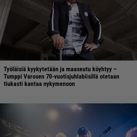
Työläisiä kyykytetään ja maaseutu köyhtyy –
Tumppi Varosen 70-vuotisjuhlabiisillä otetaan
tiukasti kantaa nykymenoon