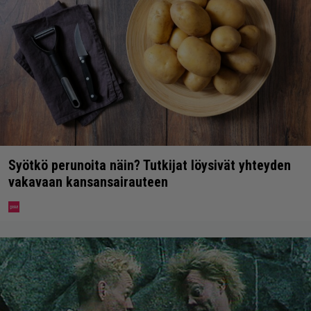
Syötkö perunoita näin? Tutkijat löysivät yhteyden
vakavaan kansansairauteen