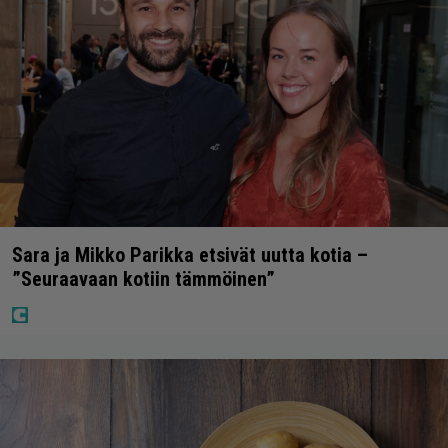
Sara ja Mikko Parikka etsivät uutta kotia –
”Seuraavaan kotiin tämmöinen”