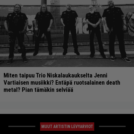
Miten taipuu Trio Niskalaukaukselta Jenni
Vartiaisen musiikki? Entäpä ruotsalainen death
metal? Pian tämäkin selviää
MUUT ARTISTIN LEVYARVIOT