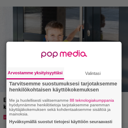
Arvostamme yksityisyyttäsi
Valintasi
Tarvitsemme suostumuksesi tarjotaksemme
henkilökohtaisen käyttökokemuksen
Ekaluokkalaisille jaetaan ilmainen kotiavain –
Me ja huolellisesti valitsemamme
88 teknologiakumppania
hyödynnämme henkilötietoja tarjotaksemme paremman
katso, mistä sen voi hakea
käyttäjäkokemuksen sekä kohdentaaksemme sisältöä ja
mainoksia.
Hyväksymällä suostut tietojesi käyttöön seuraavasti