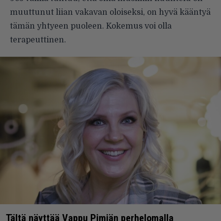
muuttunut liian vakavan oloiseksi, on hyvä kääntyä
tämän yhtyeen puoleen. Kokemus voi olla
terapeuttinen.
Tältä näyttää Vappu Pimiän perhelomalla