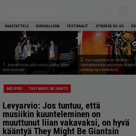
HAASTATTELU
KUVAGALLERIA
FESTIVAALIT
JYTÄKESÄ GO-GO
EN
2.
Uusi superbändi on syntynyt –
1.
Weezer-fanien pitkä odotus päättyy: yhtye
Vaihtoehtorockin tekijämiehistä koos
tulee Suomeen
esittäytyy ep:n merkeissä
MIELIPIDE
THEY MIGHT BE GIANTS
Levyarvio: Jos tuntuu, että
musiikin kuunteleminen on
muuttunut liian vakavaksi, on hyvä
kääntyä They Might Be Giantsin