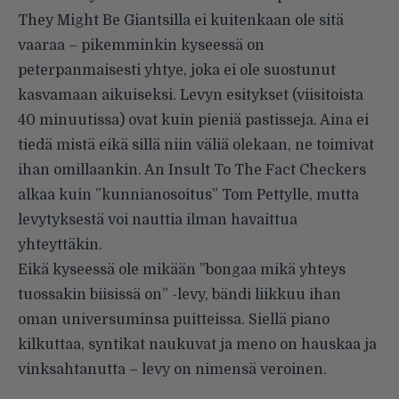
They Might Be Giantsilla ei kuitenkaan ole sitä
vaaraa – pikemminkin kyseessä on
peterpanmaisesti yhtye, joka ei ole suostunut
kasvamaan aikuiseksi. Levyn esitykset (viisitoista
40 minuutissa) ovat kuin pieniä pastisseja. Aina ei
tiedä mistä eikä sillä niin väliä olekaan, ne toimivat
ihan omillaankin. An Insult To The Fact Checkers
alkaa kuin ”kunnianosoitus” Tom Pettylle, mutta
levytyksestä voi nauttia ilman havaittua
yhteyttäkin.
Eikä kyseessä ole mikään ”bongaa mikä yhteys
tuossakin biisissä on” -levy, bändi liikkuu ihan
oman universuminsa puitteissa. Siellä piano
kilkuttaa, syntikat naukuvat ja meno on hauskaa ja
vinksahtanutta – levy on nimensä veroinen.