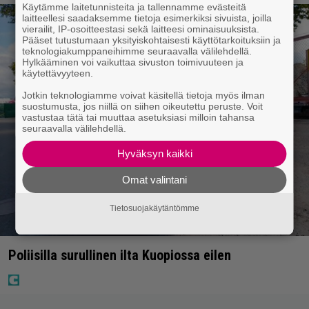
Käytämme laitetunnisteita ja tallennamme evästeitä
laitteellesi saadaksemme tietoja esimerkiksi sivuista, joilla
vierailit, IP-osoitteestasi sekä laitteesi ominaisuuksista.
Pääset tutustumaan yksityiskohtaisesti käyttötarkoituksiin ja
teknologiakumppaneihimme seuraavalla välilehdellä.
Hylkääminen voi vaikuttaa sivuston toimivuuteen ja
käytettävyyteen.
Jotkin teknologiamme voivat käsitellä tietoja myös ilman
suostumusta, jos niillä on siihen oikeutettu peruste. Voit
vastustaa tätä tai muuttaa asetuksiasi milloin tahansa
seuraavalla välilehdellä.
Hyväksyn kaikki
Omat valintani
Tietosuojakäytäntömme
Poliisilla surullinen ilta Kuopiossa eilen