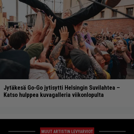
Jytäkesä Go-Go jytisytti Helsingin Suvilahtea –
Katso hulppea kuvagalleria viikonlopulta
MUUT ARTISTIN LEVYARVIOT