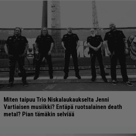
Miten taipuu Trio Niskalaukaukselta Jenni
Vartiaisen musiikki? Entäpä ruotsalainen death
metal? Pian tämäkin selviää