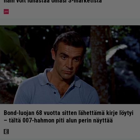
näin voit lunastaa omasi S-marketista
Bond-luojan 68 vuotta sitten lähettämä kirje löytyi
– tältä 007-hahmon piti alun perin näyttää