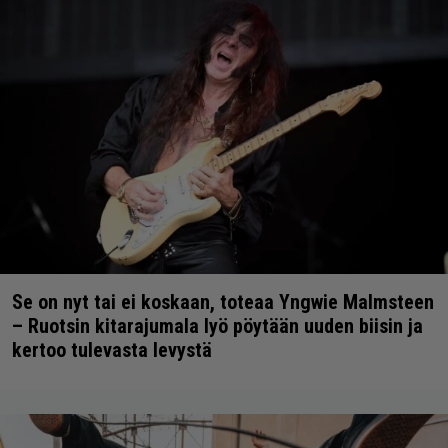
Se on nyt tai ei koskaan, toteaa Yngwie Malmsteen
– Ruotsin kitarajumala lyö pöytään uuden biisin ja
kertoo tulevasta levystä