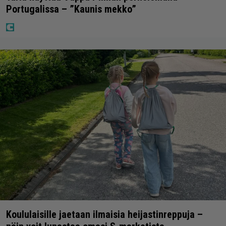
Portugalissa – ”Kaunis mekko”
Koululaisille jaetaan ilmaisia heijastinreppuja –