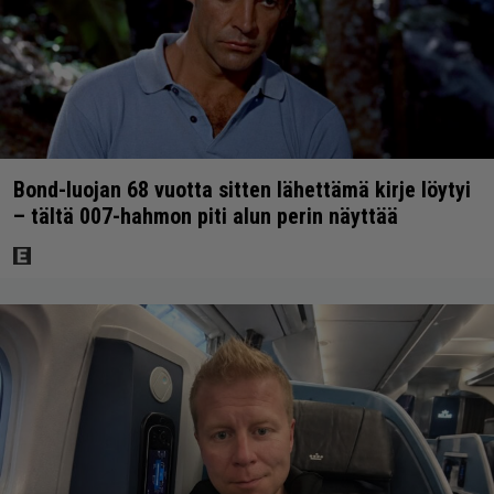
Bond-luojan 68 vuotta sitten lähettämä kirje löytyi
– tältä 007-hahmon piti alun perin näyttää