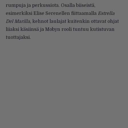
rumpuja ja perkus­siota. Osalla biiseistä,
esimerkiksi Elise Serenellen fiittaamalla
Estrella
Del Marilla,
kehnot laulajat kuiten­kin ottavat ohjat
liiaksi käsiinsä ja Mobyn rooli tuntuu kutistuvan
tuottajaksi.