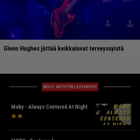
Glenn Hughes jättää keikkalavat terveyssyistä
MUUT ARTISTIN LEVYARVIOT
Moby - Always Centered At Night