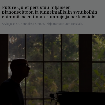
Future Quiet perustuu hiljaiseen
pianonsoittoon ja tunnelmallisiin syntikoihin
enim­mäkseen ilman rumpuja ja perkus­siota.
Arvio julkaistu Soundissa 4/2026.
Kirjoittanut: Nuutti Heiskala.