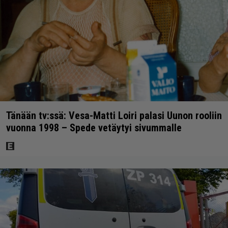
Tänään tv:ssä: Vesa-Matti Loiri palasi Uunon rooliin
vuonna 1998 – Spede vetäytyi sivummalle