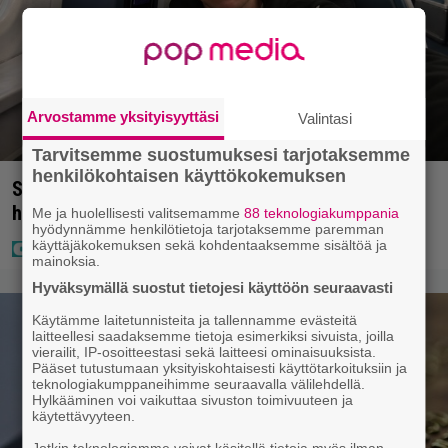
Arvostamme yksityisyyttäsi
Valintasi
Tarvitsemme suostumuksesi tarjotaksemme
henkilökohtaisen käyttökokemuksen
Sampo Kaulanen sai oudon tulehduksen – makaa
hoitolaitteessa nytkähdellen
Me ja huolellisesti valitsemamme
88 teknologiakumppania
hyödynnämme henkilötietoja tarjotaksemme paremman
käyttäjäkokemuksen sekä kohdentaaksemme sisältöä ja
mainoksia.
Hyväksymällä suostut tietojesi käyttöön seuraavasti
Käytämme laitetunnisteita ja tallennamme evästeitä
laitteellesi saadaksemme tietoja esimerkiksi sivuista, joilla
vierailit, IP-osoitteestasi sekä laitteesi ominaisuuksista.
Pääset tutustumaan yksityiskohtaisesti käyttötarkoituksiin ja
teknologiakumppaneihimme seuraavalla välilehdellä.
Hylkääminen voi vaikuttaa sivuston toimivuuteen ja
käytettävyyteen.