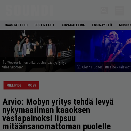
HAASTATTELU
FESTIVAALIT
KUVAGALLERIA
ENSINÄYTTÖ
MUSIIK
1.
Weezer-fanien pitkä odotus päättyy: yhtye
2.
tulee Suomeen
Glenn Hughes jättää keikkalavat t
MIELIPIDE
MOBY
Arvio: Mobyn yritys tehdä levyä
nykymaailman kaaoksen
vastapainoksi lipsuu
mitäänsanomattoman puolelle