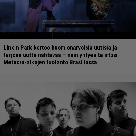
Linkin Park kertoo huomionarvoisia uutisia ja
tarjoaa uutta nähtävää – näin yhtyeeltä irtosi
Meteora-aikojen tuotanto Brasiliassa