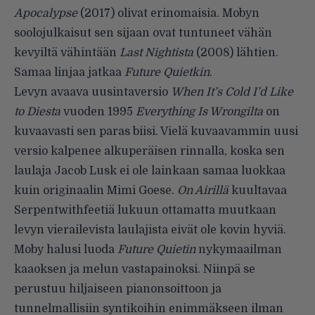
Apocalypse
(2017) olivat erinomaisia. Mobyn
soolojulkaisut sen sijaan ovat tuntuneet vähän
kevyiltä vähintään
Last Nightista
(2008) lähtien.
Samaa linjaa jatkaa
Future Quietkin
.
Levyn avaava uusintaversio
When It’s Cold I’d Like
to Diesta
vuoden 1995
Everything Is Wrongilta
on
kuvaavasti sen paras biisi. Vielä kuvaavammin uusi
versio kalpenee alkuperäisen rinnalla, koska sen
laulaja Jacob Lusk ei ole lainkaan samaa luokkaa
kuin originaalin Mimi Goese.
On Airillä
kuultavaa
Serpentwithfeetiä lukuun ottamatta muutkaan
levyn vierailevista laula­jista eivät ole kovin hyviä.
Moby halusi luoda
Future Qui­etin
nykymaailman
kaaoksen ja melun vastapainoksi. Niinpä se
perustuu hiljaiseen pianonsoittoon ja
tunnelmallisiin syntikoihin enim­mäkseen ilman