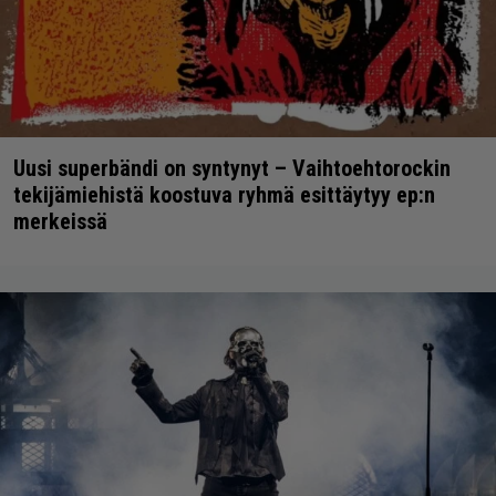
Uusi superbändi on syntynyt – Vaihtoehtorockin
tekijämiehistä koostuva ryhmä esittäytyy ep:n
merkeissä