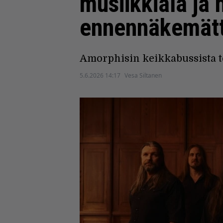
musiikkiala ja
ennennäkemätt
Amorphisin keikkabussista t
5.6.2026 14:17
Vesa Siltanen