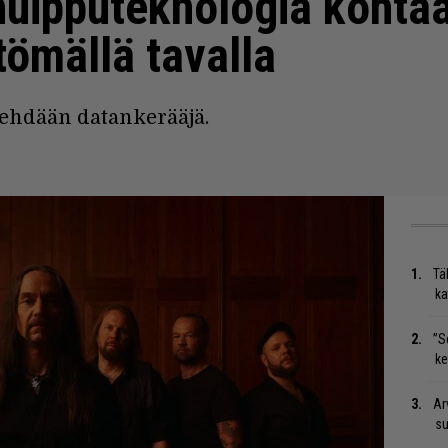
 huipputeknologia kohta
ömällä tavalla
ehdään datankerääjä.
Tä
ka
”S
ke
Ar
su