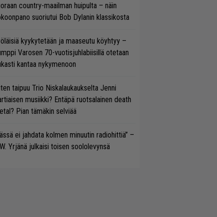
oraan country-maailman huipulta – näin
koonpano suoriutui Bob Dylanin klassikosta
öläisiä kyykytetään ja maaseutu köyhtyy –
mppi Varosen 70-vuotisjuhlabiisillä otetaan
ukasti kantaa nykymenoon
ten taipuu Trio Niskalaukaukselta Jenni
rtiaisen musiikki? Entäpä ruotsalainen death
tal? Pian tämäkin selviää
ässä ei jahdata kolmen minuutin radiohittiä” –
W. Yrjänä julkaisi toisen soololevynsä