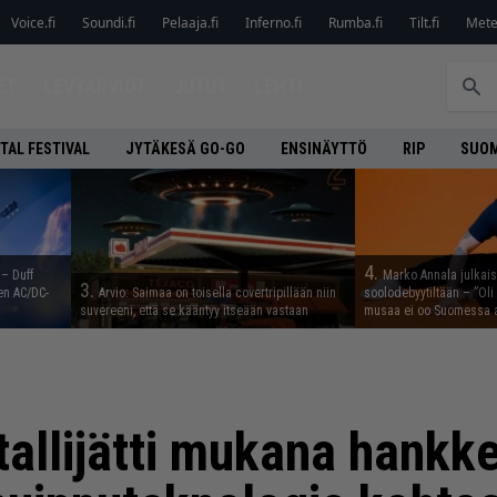
Voice.fi
Soundi.fi
Pelaaja.fi
Inferno.fi
Rumba.fi
Tilt.fi
Metel
ET
LEVYARVIOT
JUTUT
LEHTI
TAL FESTIVAL
JYTÄKESÄ GO-GO
ENSINÄYTTÖ
RIP
SUOM
4.
 – Duff
Marko Annala julkais
3.
en AC/DC-
Arvio: Saimaa on toisella covertripillään niin
soolodebyytiltään – ”Oli 
suvereeni, että se kääntyy itseään vastaan
musaa ei oo Suomessa a
allijätti mukana hankke