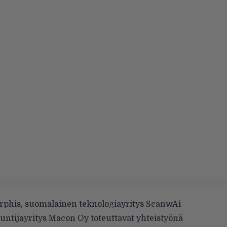
phis, suomalainen teknologiayritys ScanwAi
ntuntijayritys Macon Oy
toteuttavat yhteistyönä