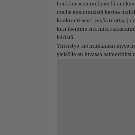
hankkeeseen mukaan läpinäkyvyyt
meille ensimmäistä kertaa mahd
konkreettisesti, myös tuottaa jot
kun teemme sitä mitä rakastam
leiristä.
Yhteistyö tuo mukanaan myös moni
yleisölle on luvassa esimerkiksi 