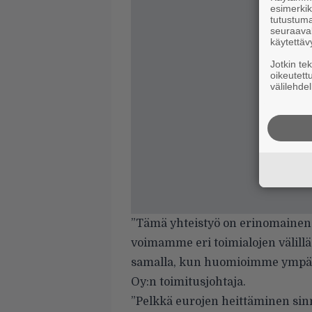
esimerkiks
tutustuma
seuraaval
käytettäv
Jotkin te
oikeutett
välilehdel
”Tämä yhteistyö on erinomainen 
voimamme eri toimialojen välillä
samalla, kun huomioimme ympär
Oy:n toimitusjohtaja.
”Pelkkä eurojen heittäminen sin