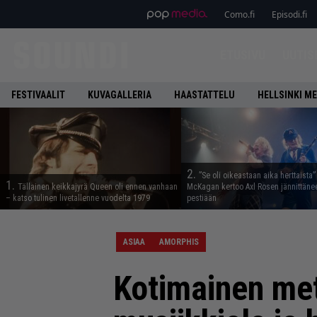
Como.fi
Episodi.fi
ETUSIVU
UUTIS
FESTIVAALIT
KUVAGALLERIA
HAASTATTELU
HELLSINKI ME
2.
”Se oli oikeastaan aika herttaista”
1.
Tällainen keikkajyrä Queen oli ennen vanhaan
McKagan kertoo Axl Rosen jännittäne
– katso tulinen livetallenne vuodelta 1979
pestiään
ASIAA
AMORPHIS
Kotimainen met