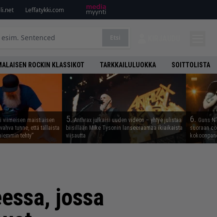
i.net
Leffatykki.com
Etsi
KIRJAUDU
ALAISEN ROCKIN KLASSIKOT
TARKKAILULUOKKA
SOITTOLISTA
5.
6.
i viimeisen maistiaisen
Anthrax julkaisi uuden videon – yhtye julistaa
Guns N’ 
vahva tunne, että tällaista
biisillään Mike Tysonin lanseeraamaa ikiaikaista
suoraan co
iemmin tehty”
viisautta
kokoonpano
essa, jossa