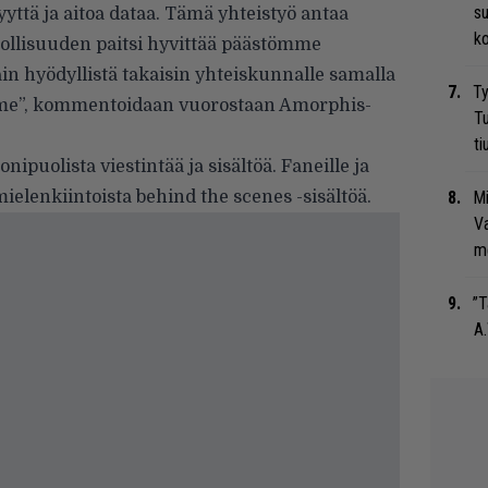
su
tä ja aitoa dataa. Tämä yhteistyö antaa
ko
ollisuuden paitsi hyvittää päästömme
ain hyödyllistä takaisin yhteiskunnalle samalla
Ty
me”, kommentoidaan vuorostaan Amorphis-
Tu
ti
puolista viestintää ja sisältöä. Faneille ja
mielenkiintoista behind the scenes -sisältöä.
Mi
Va
me
”T
A.