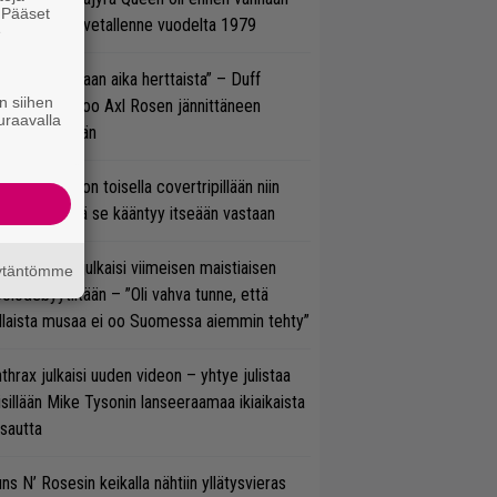
. Pääset
tso tulinen livetallenne vuodelta 1979
e
e oli oikeastaan aika herttaista” – Duff
n siihen
cKagan kertoo Axl Rosen jännittäneen
uraavalla
C/DC-pestiään
vio: Saimaa on toisella covertripillään niin
vereeni, että se kääntyy itseään vastaan
rko Annala julkaisi viimeisen maistiaisen
äytäntömme
olodebyytiltään – ”Oli vahva tunne, että
llaista musaa ei oo Suomessa aiemmin tehty”
thrax julkaisi uuden videon – yhtye julistaa
isillään Mike Tysonin lanseeraamaa ikiaikaista
isautta
ns N’ Rosesin keikalla nähtiin yllätysvieras