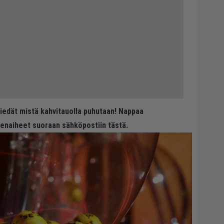
 tiedät mistä kahvitauolla puhutaan! Nappaa
eenaiheet suoraan sähköpostiin tästä.