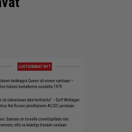
avat
LUETUIMMAT NYT
llainen keikkajyrä Queen oli ennen vanhaan –
tso tulinen livetallenne vuodelta 1979
e oli oikeastaan aika herttaista” – Duff McKagan
rtoo Axl Rosen jännittäneen AC/DC-pestiään
vio: Saimaa on toisella covertripillään niin
vereeni, että se kääntyy itseään vastaan