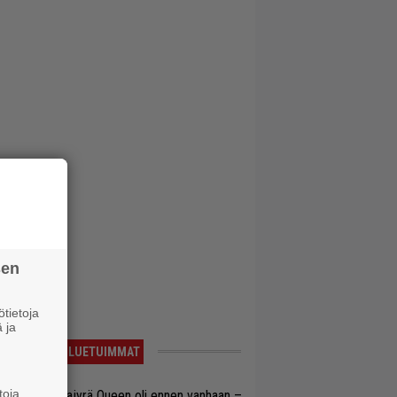
sen
tietoja
 ja
LUETUIMMAT
toja
llainen keikkajyrä Queen oli ennen vanhaan –