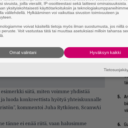
i sivuista, joilla vierailit, IP-osoitteestasi sekä laitteesi ominaisuuksista
ka
an yksityiskohtaisesti käyttötarkoituksiin ja teknologiakumppaneihimm
la välilehdellä. Hylkääminen voi vaikuttaa sivuston toimivuuteen ja
yyteen.
”S
knologiamme voivat käsitellä tietoja myös ilman suostumusta, jos niillä o
M
u peruste. Voit vastustaa tätä tai muuttaa asetuksiasi milloin tahansa se
A
lä.
Ar
Omat valintani
Hyväksyn kaikki
su
Ma
Tietosuojak
so
tä
esimerkki siitä, miten voimme yhdistää
An
 ja luoda konkreettista hyötyä yhteiskunnalle
bi
istön”, kommentoi Juha Rytkönen, ScanwAi
vi
ne tänne ei enää riitä, vaan halusimme
Gu