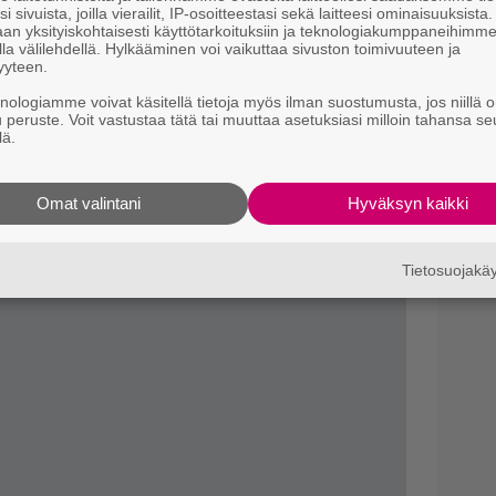
i sivuista, joilla vierailit, IP-osoitteestasi sekä laitteesi ominaisuuksista
n tunnelmaan Antonin lakoninen lauluääni
an yksityiskohtaisesti käyttötarkoituksiin ja teknologiakumppaneihimm
Se
la välilehdellä. Hylkääminen voi vaikuttaa sivuston toimivuuteen ja
lisessä kuuntelussa bändin rajoittuneisuus,
yyteen.
Ma
elvemmin ilmi. Visuaaliselta puoleltaan
uu
knologiamme voivat käsitellä tietoja myös ilman suostumusta, jos niillä o
u peruste. Voit vastustaa tätä tai muuttaa asetuksiasi milloin tahansa se
ata maamme tämän hetken autenttisimmaksi
lä.
Omat valintani
Hyväksyn kaikki
Tietosuojak