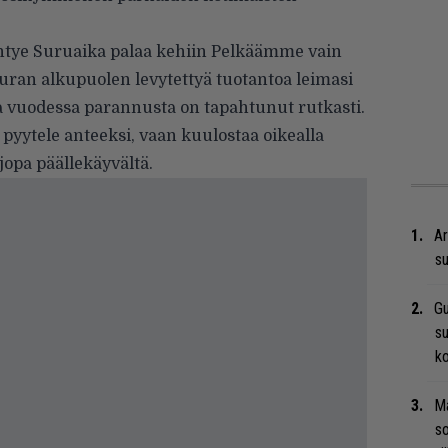
htye Suruaika palaa kehiin Pelkäämme vain
 uran alkupuolen levytettyä tuotantoa leimasi
vuodessa parannusta on tapahtunut rutkasti.
yytele anteeksi, vaan kuulostaa oikealla
 jopa päällekäyvältä.
Ar
su
Gu
su
ko
Ma
so