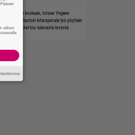
. Pääset
e
 on nyt tai ei koskaan, toteaa Yngwie
lmsteen – Ruotsin kitarajumala lyö pöytään
den biisin ja kertoo tulevasta levystä
n siihen
uraavalla
äytäntömme