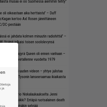
llaista musaa ei oo Suomessa aiemmin tehty”
e oli oikeastaan aika herttaista” – Duff
cKagan kertoo Axl Rosen jännittäneen
C/DC-pestiään
ässä ei jahdata kolmen minuutin radiohittiä” –
W. Yrjänä julkaisi toisen soololevynsä
llainen keikkajyrä Queen oli ennen vanhaan –
tso tulinen livetallenne vuodelta 1979
thrax julkaisi uuden videon – yhtye julistaa
sen
isillään Mike Tysonin lanseeraamaa ikiaikaista
isautta
tietoja
 ja
ten taipuu Trio Niskalaukaukselta Jenni
rtiaisen musiikki? Entäpä ruotsalainen death
tal? Pian tämäkin selviää
toja