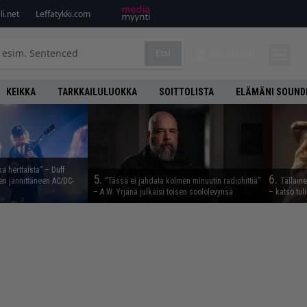
i.net
Leffatykki.com
Etsi
KIRJAUDU
KEIKKA
TARKKAILULUOKKA
SOITTOLISTA
ELÄMÄNI SOUND
ka herttaista” – Duff
5.
6.
n jännittäneen AC/DC-
”Tässä ei jahdata kolmen minuutin radiohittiä”
Tällain
– A.W. Yrjänä julkaisi toisen soololevynsä
– katso tul