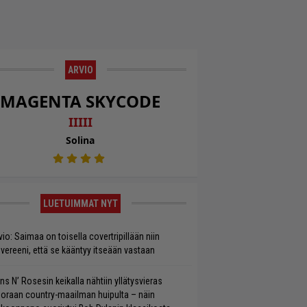
ARVIO
MAGENTA SKYCODE
IIIII
Solina
LUETUIMMAT NYT
vio: Saimaa on toisella covertripillään niin
vereeni, että se kääntyy itseään vastaan
ns N’ Rosesin keikalla nähtiin yllätysvieras
oraan country-maailman huipulta – näin