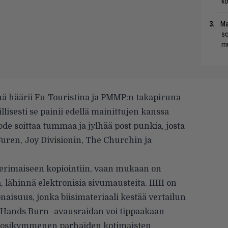
ko
Ma
so
mu
häärii Fu-Touristina ja PMMP:n takapiruna
llisesti se painii edellä mainittujen kanssa
code soittaa tummaa ja jylhää post punkia, josta
uren, Joy Divisionin, The Churchin ja
aperimaiseen kopiointiin, vaan mukaan on
 lähinnä elektronisia sivumausteita. IIIII on
naisuus, jonka biisimateriaali kestää vertailun
. Hands Burn -avausraidan voi tippaakaan
 vuosikymmenen parhaiden kotimaisten