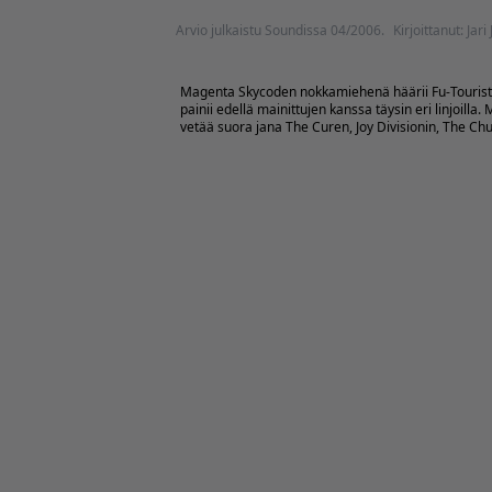
Arvio julkaistu Soundissa 04/2006.
Kirjoittanut: Jari
Magenta Skycoden nokkamiehenä häärii Fu-Touristina
painii edellä mainittujen kanssa täysin eri linjoill
vetää suora jana The Curen, Joy Divisionin, The Churc