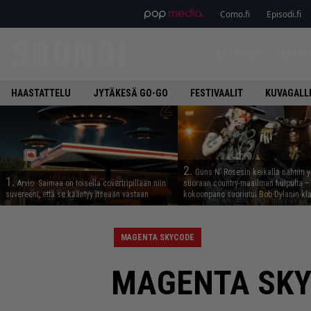
Como.fi
Episodi.fi
ETUSIVU
UUTIS
HAASTATTELU
JYTÄKESÄ GO-GO
FESTIVAALIT
KUVAGALL
2.
Guns N’ Rosesin keikalla nähtiin y
1.
Arvio: Saimaa on toisella covertripillään niin
suoraan country-maailman huipulta –
suvereeni, että se kääntyy itseään vastaan
kokoonpano suoriutui Bob Dylanin kl
MAGENTA SKYCODE
MAGENTA SKYCO