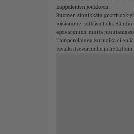
kappaleiden joukkoon.
Suomen sinnikkäin goottirock-y
toisiamme -pitkäsoitolla. Bändin
epävarmuus, mutta muutamassa 
Tamperelainen Suruaika ei enää p
tavalla itsevarmalta ja hetkittäin