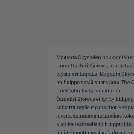
Magenta Skycoden nokkamiehenä 
tunnettu Jori Sjöroos, mutta tyyli
täysin eri linjoilla. Magenta Sky
on helppo vetää suora jana The C
Interpolin kaltaisiin nimiin.
Onneksi Sjöroos ei tyydy hiilip
sotkettu myös ripaus tuoreempia,
levynä saumaton ja linjakas koko
alan kansainvälisiin huippuihin
liioittelematta nostaa kuluvan