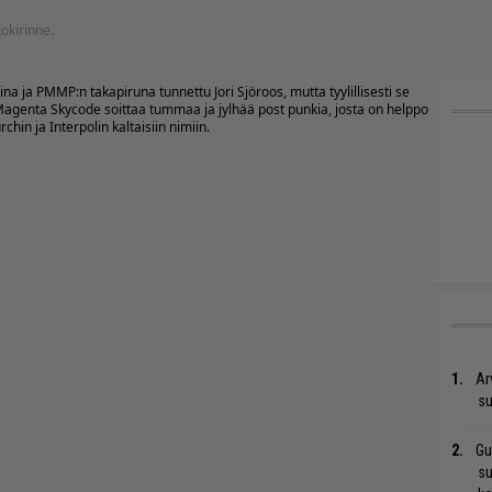
 Jokirinne.
 ja PMMP:n takapiruna tunnettu Jori Sjöroos, mutta tyylillisesti se
a. Magenta Skycode soittaa tummaa ja jylhää post punkia, josta on helppo
hin ja Interpolin kaltaisiin nimiin.
Ar
su
Gu
su