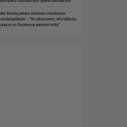
koonpano suoriutui Bob Dylanin klassikosta
rko Annala julkaisi viimeisen maistiaisen
olodebyytiltään – ”Oli vahva tunne, että tällaista
saa ei oo Suomessa aiemmin tehty”