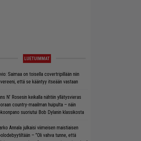
LUETUIMMAT
vio: Saimaa on toisella covertripillään niin
vereeni, että se kääntyy itseään vastaan
ns N’ Rosesin keikalla nähtiin yllätysvieras
oraan country-maailman huipulta – näin
koonpano suoriutui Bob Dylanin klassikosta
rko Annala julkaisi viimeisen maistiaisen
olodebyytiltään – ”Oli vahva tunne, että