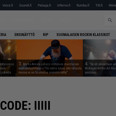
Voice.fi
Soundi.fi
Pelaaja.fi
Inferno.fi
Rumba.fi
Tilt.fi
Metel
ET
LEVYARVIOT
JUTUT
LEHTI
ERIA
ENSINÄYTTÖ
RIP
SUOMALAISEN ROCKIN KLASSIKOT
3.
4.
llätysvieras
Marko Annala julkaisi viimeisen maistiaisen
”Se oli oikeastaan ai
 näin
soolodebyytiltään – ”Oli vahva tunne, että tällaista
McKagan kertoo Axl Rose
assikosta
musaa ei oo Suomessa aiemmin tehty”
pestiään
DE: IIIII