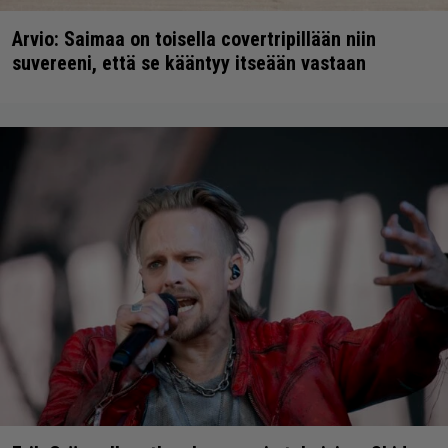
Arvio: Saimaa on toisella covertripillään niin
suvereeni, että se kääntyy itseään vastaan