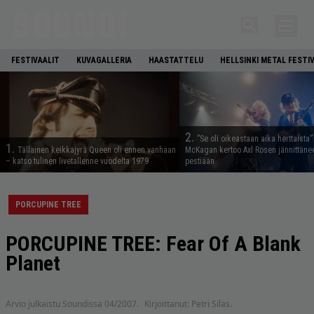
FESTIVAALIT
KUVAGALLERIA
HAASTATTELU
HELLSINKI METAL FESTI
2.
”Se oli oikeastaan aika herttaista”
1.
Tällainen keikkajyrä Queen oli ennen vanhaan
McKagan kertoo Axl Rosen jännittäne
– katso tulinen livetallenne vuodelta 1979
pestiään
PORCUPINE TREE
PORCUPINE TREE: Fear Of A Blank
Planet
Arvio julkaistu Soundissa 04/2007.
Kirjoittanut: Petri Silas.