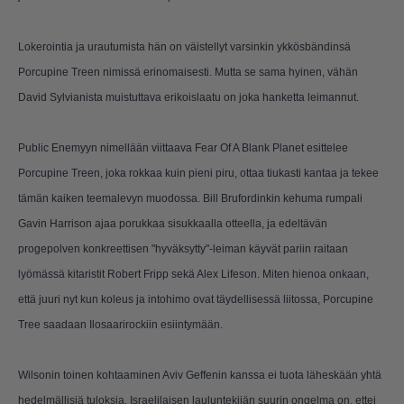
Lokerointia ja urautumista hän on väistellyt varsinkin ykkösbändinsä
Porcupine Treen nimissä erinomaisesti. Mutta se sama hyinen, vähän
David Sylvianista muistuttava erikoislaatu on joka hanketta leimannut.
Public Enemyyn nimellään viittaava Fear Of A Blank Planet esittelee
Porcupine Treen, joka rokkaa kuin pieni piru, ottaa tiukasti kantaa ja tekee
tämän kaiken teemalevyn muodossa. Bill Brufordinkin kehuma rumpali
Gavin Harrison ajaa porukkaa sisukkaalla otteella, ja edeltävän
progepolven konkreettisen "hyväksytty"-leiman käyvät pariin raitaan
lyömässä kitaristit Robert Fripp sekä Alex Lifeson. Miten hienoa onkaan,
että juuri nyt kun koleus ja intohimo ovat täydellisessä liitossa, Porcupine
Tree saadaan Ilosaarirockiin esiintymään.
Wilsonin toinen kohtaaminen Aviv Geffenin kanssa ei tuota läheskään yhtä
hedelmällisiä tuloksia. Israelilaisen lauluntekijän suurin ongelma on, ettei