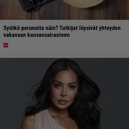
Syötkö perunoita näin? Tutkijat löysivät yhteyden
vakavaan kansansairauteen