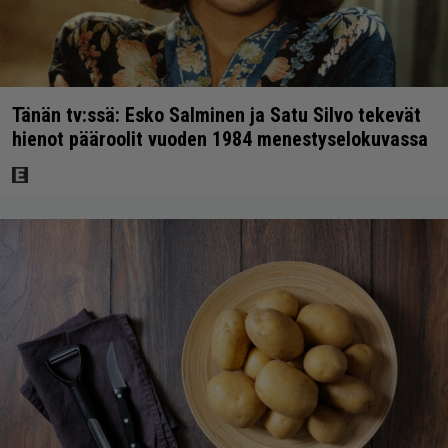
Tänän tv:ssä: Esko Salminen ja Satu Silvo tekevät
hienot pääroolit vuoden 1984 menestyselokuvassa