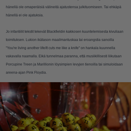
hänellä ole omaperäisiä välineitä ajatustensa julkituomiseen. Tai ehkäpä
hänellä ei ole ajatuksia.
Jo infantiilit tekstit tekevät Blackfieldin kakkosen kuuntelemisesta kivuliaan
toimituksen. Lukion ikätason maailmantuskaa tai eroangstia sanoilla
"You're living another life/It cuts me like a knife" on hankala kuunnella
vakavalla naamalla. Eikä tunnelmaa paranna, että musiikillisesti liikutaan
Porcupine Treen ja Marillionin löysimpien levyjen tienoilla tai simuloidaan
areena-ajan Pink Floydia.