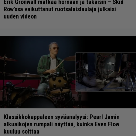
Erik Grönwall matkaa hornaan ja takaisin – Skid
Row’ssa vaikuttanut ruotsalaislaulaja julkaisi
uuden videon
Klassikkokappaleen syväanalyysi: Pearl Jamin
alkuaikojen rumpali näyttää, kuinka Even Flow
kuuluu soittaa