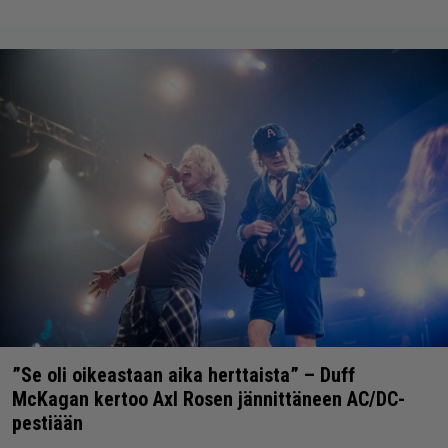
”Se oli oikeastaan aika herttaista” – Duff
McKagan kertoo Axl Rosen jännittäneen AC/DC-
pestiään