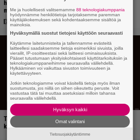
hengessä – vuoden 2023 leffa tarjoaa
murhamysteerin
Me ja huolellisesti valitsemamme
88 teknologiakumppania
hyödynnämme henkilötietoja tarjotaksemme paremman
käyttäjäkokemuksen sekä kohdentaaksemme sisältöä ja
mainoksia.
Hyväksymällä suostut tietojesi käyttöön seuraavasti
Käytämme laitetunnisteita ja tallennamme evästeitä
laitteellesi saadaksemme tietoja esimerkiksi sivuista, joilla
vierailit, IP-osoitteestasi sekä laitteesi ominaisuuksista.
Pääset tutustumaan yksityiskohtaisesti käyttötarkoituksiin ja
teknologiakumppaneihimme seuraavalla välilehdellä.
Hylkääminen voi vaikuttaa sivuston toimivuuteen ja
käytettävyyteen.
Jotkin teknologiamme voivat käsitellä tietoja myös ilman
suostumusta, jos niillä on siihen oikeutettu peruste. Voit
vastustaa tätä tai muuttaa asetuksiasi milloin tahansa
seuraavalla välilehdellä.
Hyväksyn kaikki
Tällainen keikkajyrä Queen oli ennen vanhaan –
Omat valintani
katso tulinen livetallenne vuodelta 1979
Tietosuojakäytäntömme