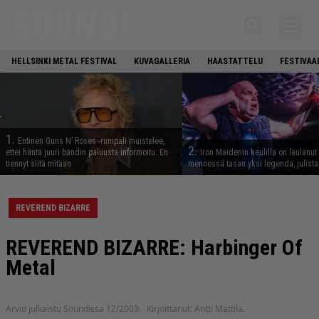
HELLSINKI METAL FESTIVAL
KUVAGALLERIA
HAASTATTELU
FESTIVAA
1.
Entinen Guns N’ Roses -rumpali muistelee,
2.
ettei häntä juuri bändin paluusta informoitu: En
Iron Maidenin keulilla on laulanut
tiennyt siitä mitään
mennessä tasan yksi legenda, julistaa
REVEREND BIZARRE
REVEREND BIZARRE: Harbinger Of
Metal
Arvio julkaistu Soundissa 12/2003.
Kirjoittanut: Antti Mattila.