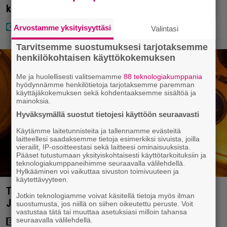
kertoo nyt kaiken
Arvostamme yksityisyyttäsi
Valintasi
Tarvitsemme suostumuksesi tarjotaksemme
henkilökohtaisen käyttökokemuksen
Me ja huolellisesti valitsemamme
88 teknologiakumppania
hyödynnämme henkilötietoja tarjotaksemme paremman
käyttäjäkokemuksen sekä kohdentaaksemme sisältöä ja
mainoksia.
Hyväksymällä suostut tietojesi käyttöön seuraavasti
Käytämme laitetunnisteita ja tallennamme evästeitä
laitteellesi saadaksemme tietoja esimerkiksi sivuista, joilla
vierailit, IP-osoitteestasi sekä laitteesi ominaisuuksista.
Pääset tutustumaan yksityiskohtaisesti käyttötarkoituksiin ja
teknologiakumppaneihimme seuraavalla välilehdellä.
Hylkääminen voi vaikuttaa sivuston toimivuuteen ja
käytettävyyteen.
Tänään tv:ssä: Vuoden 2023 megaelokuva luottaa
Jotkin teknologiamme voivat käsitellä tietoja myös ilman
Jason Stathamin karismaan
suostumusta, jos niillä on siihen oikeutettu peruste. Voit
vastustaa tätä tai muuttaa asetuksiasi milloin tahansa
seuraavalla välilehdellä.