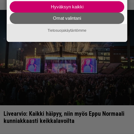
Hyväksyn kaikki
Omat valintani
Tietosuojakäytäntömme
Livearvio: Kaikki häipyy, niin myös Eppu Normaali
kunniakkaasti keikkalavoilta