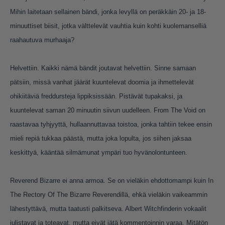
Mihin laitetaan sellainen bändi, jonka levyllä on peräkkäin 20- ja 18-
minuuttiset biisit, jotka välttelevät vauhtia kuin kohti kuolemanselliä
raahautuva murhaaja?
Helvettiin. Kaikki nämä bändit joutavat helvettiin. Sinne samaan
pätsiin, missä vanhat jäärät kuuntelevat doomia ja ihmettelevät
ohikiitäviä freddursteja lippiksissään. Pistävät tupakaksi, ja
kuuntelevat saman 20 minuutin siivun uudelleen. From The Void on
raastavaa tyhjyyttä, hullaannuttavaa toistoa, jonka tahtiin tekee ensin
mieli repiä tukkaa päästä, mutta joka lopulta, jos siihen jaksaa
keskittyä, kääntää silmämunat ympäri tuo hyvänolontunteen.
Reverend Bizarre ei anna armoa. Se on vieläkin ehdottomampi kuin In
The Rectory Of The Bizarre Reverendillä, ehkä vieläkin vaikeammin
lähestyttävä, mutta taatusti palkitseva. Albert Witchfinderin vokaalit
julistavat ja toteavat, mutta eivät jätä kommentoinnin varaa. Mitätön