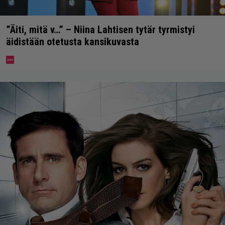
”Äiti, mitä v…” – Niina Lahtisen tytär tyrmistyi
äidistään otetusta kansikuvasta