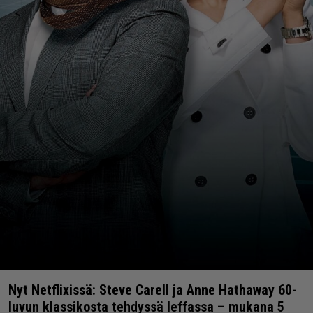
Nyt Netflixissä: Steve Carell ja Anne Hathaway 60-
luvun klassikosta tehdyssä leffassa – mukana 5