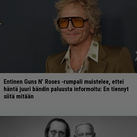
Entinen Guns N’ Roses -rumpali muistelee, ettei
häntä juuri bändin paluusta informoitu: En tiennyt
siitä mitään