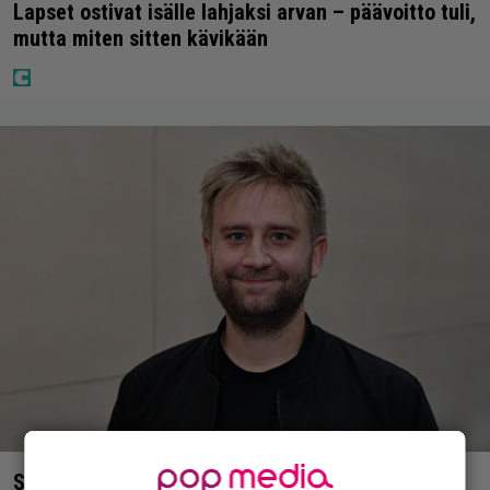
Lapset ostivat isälle lahjaksi arvan – päävoitto tuli,
mutta miten sitten kävikään
Seiska: Joel Harkimo ja Kastanja Rauhala – Joel