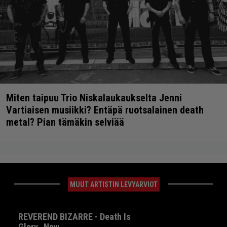
Miten taipuu Trio Niskalaukaukselta Jenni
Vartiaisen musiikki? Entäpä ruotsalainen death
metal? Pian tämäkin selviää
MUUT ARTISTIN LEVYARVIOT
REVEREND BIZARRE - Death Is
Glory…Now