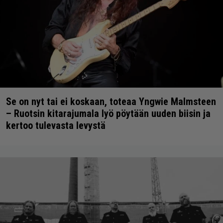
Se on nyt tai ei koskaan, toteaa Yngwie Malmsteen
– Ruotsin kitarajumala lyö pöytään uuden biisin ja
kertoo tulevasta levystä