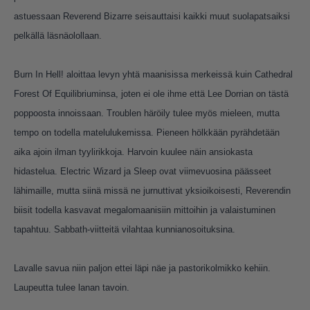
astuessaan Reverend Bizarre seisauttaisi kaikki muut suolapatsaiksi
pelkällä läsnäolollaan.
Burn In Hell! aloittaa levyn yhtä maanisissa merkeissä kuin Cathedral
Forest Of Equilibriuminsa, joten ei ole ihme että Lee Dorrian on tästä
poppoosta innoissaan. Troublen häröily tulee myös mieleen, mutta
tempo on todella matelulukemissa. Pieneen hölkkään pyrähdetään
aika ajoin ilman tyylirikkoja. Harvoin kuulee näin ansiokasta
hidastelua. Electric Wizard ja Sleep ovat viimevuosina päässeet
lähimaille, mutta siinä missä ne jurnuttivat yksioikoisesti, Reverendin
biisit todella kasvavat megalomaanisiin mittoihin ja valaistuminen
tapahtuu. Sabbath-viitteitä vilahtaa kunnianosoituksina.
Lavalle savua niin paljon ettei läpi näe ja pastorikolmikko kehiin.
Laupeutta tulee lanan tavoin.