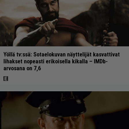
Yöllä tv:ssä: Sotaelokuvan näyttelijät kasvattivat
lihakset nopeasti erikoisella kikalla – IMDb-
arvosana on 7,6