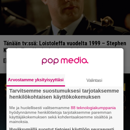
Tänään tv:ssä: Loistoleffa vuodelta 1999 – Stephen
King ja Tom Hanks laadun takeina
Arvostamme yksityisyyttäsi
Valintasi
Tarvitsemme suostumuksesi tarjotaksemme
henkilökohtaisen käyttökokemuksen
Me ja huolellisesti valitsemamme
88 teknologiakumppania
hyödynnämme henkilötietoja tarjotaksemme paremman
käyttäjäkokemuksen sekä kohdentaaksemme sisältöä ja
mainoksia.
Hyväksymällä suostut tietojesi käyttöön seuraavasti