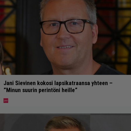
Jani Sievinen kokosi lapsikatraansa yhteen –
”Minun suurin perintöni heille”