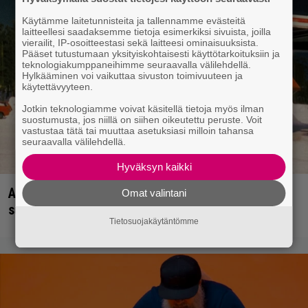
Käytämme laitetunnisteita ja tallennamme evästeitä
laitteellesi saadaksemme tietoja esimerkiksi sivuista, joilla
vierailit, IP-osoitteestasi sekä laitteesi ominaisuuksista.
Pääset tutustumaan yksityiskohtaisesti käyttötarkoituksiin ja
teknologiakumppaneihimme seuraavalla välilehdellä.
Hylkääminen voi vaikuttaa sivuston toimivuuteen ja
käytettävyyteen.
Jotkin teknologiamme voivat käsitellä tietoja myös ilman
suostumusta, jos niillä on siihen oikeutettu peruste. Voit
vastustaa tätä tai muuttaa asetuksiasi milloin tahansa
seuraavalla välilehdellä.
Hyväksyn kaikki
Arvio: Saimaa on toisella covertripillään niin
Omat valintani
suvereeni, että se kääntyy itseään vastaan
Tietosuojakäytäntömme