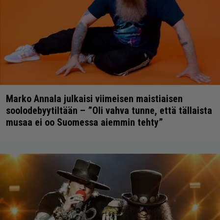
Marko Annala julkaisi viimeisen maistiaisen
soolodebyytiltään – ”Oli vahva tunne, että tällaista
musaa ei oo Suomessa aiemmin tehty”