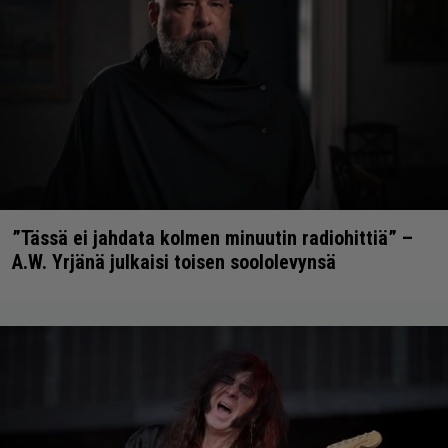
”Tässä ei jahdata kolmen minuutin radiohittiä” –
A.W. Yrjänä julkaisi toisen soololevynsä