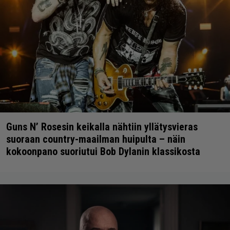
Guns N’ Rosesin keikalla nähtiin yllätysvieras
suoraan country-maailman huipulta – näin
kokoonpano suoriutui Bob Dylanin klassikosta