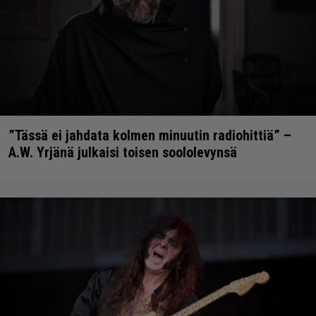
”Tässä ei jahdata kolmen minuutin radiohittiä” –
A.W. Yrjänä julkaisi toisen soololevynsä