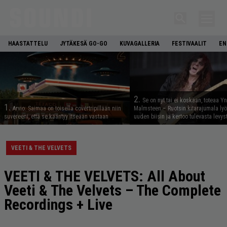
HAASTATTELU
JYTÄKESÄ GO-GO
KUVAGALLERIA
FESTIVAALIT
EN
2.
Se on nyt tai ei koskaan, toteaa Y
1.
Arvio: Saimaa on toisella covertripillään niin
Malmsteen – Ruotsin kitarajumala ly
suvereeni, että se kääntyy itseään vastaan
uuden biisin ja kertoo tulevasta levys
VEETI & THE VELVETS
VEETI & THE VELVETS: All About
Veeti & The Velvets – The Complete
Recordings + Live