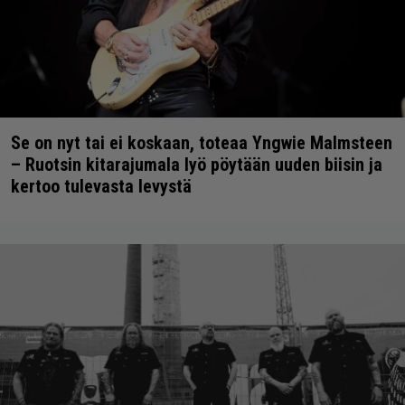
Se on nyt tai ei koskaan, toteaa Yngwie Malmsteen
– Ruotsin kitarajumala lyö pöytään uuden biisin ja
kertoo tulevasta levystä