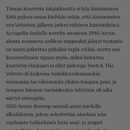
Tämän kvartetin lahjakkuutta ei käy kiistäminen.
Siitä puhuu omaa kieltään sekin, että äänimiesten
ura Velvetsin jälkeen jatkui viihteen kiintotähtinä.
Accapella-laululla novelty-suosioon 1990-luvun
alussa nousseen nelikon suppeaksi jäänyt tuotanto
on saatu jatkettua pitkäksi tupla-cd:ksi, mutta sen
kuunneltuaan tajuaa myös, miksi kehutun
kvartetin elinkaari ei ollut pidempi. Veeti & The
Velvets oli kaikessa taidokkuudessaankin
enemmän tai vähemmän yhden tempun poni, ja
tempun hieman varioidenkin tehtyään oli aika
siirtyä eteenpäin.
1950-luvun doowop-soundi antoi miehille
alkulähteen, johon sekoitettiin aineksia niin
vanhoista työlauluista kuin soul- ja gospel-