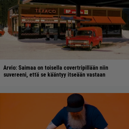
Arvio: Saimaa on toisella covertripillään niin
suvereeni, että se kääntyy itseään vastaan