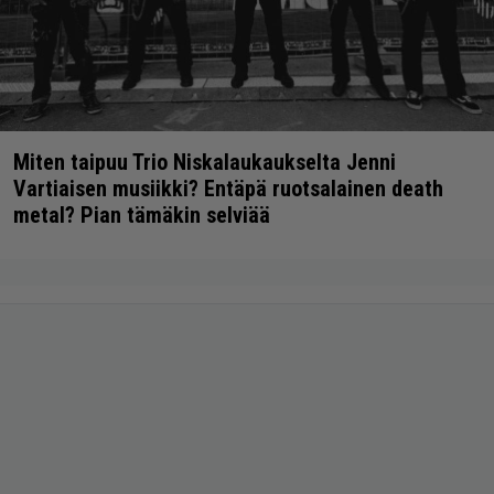
Miten taipuu Trio Niskalaukaukselta Jenni
Vartiaisen musiikki? Entäpä ruotsalainen death
metal? Pian tämäkin selviää