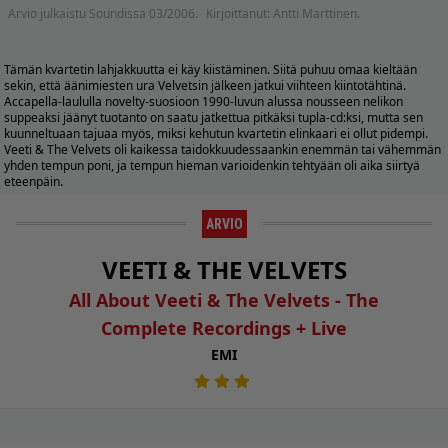
Arvio julkaistu Soundissa 03/2006.
Kirjoittanut: Antti Marttinen.
Tämän kvartetin lahjakkuutta ei käy kiistäminen. Siitä puhuu omaa kieltään
sekin, että äänimiesten ura Velvetsin jälkeen jatkui viihteen kiintotähtinä.
Accapella-laululla novelty-suosioon 1990-luvun alussa nousseen nelikon
suppeaksi jäänyt tuotanto on saatu jatkettua pitkäksi tupla-cd:ksi, mutta sen
kuunneltuaan tajuaa myös, miksi kehutun kvartetin elinkaari ei ollut pidempi.
Veeti & The Velvets oli kaikessa taidokkuudessaankin enemmän tai vähemmän
yhden tempun poni, ja tempun hieman varioidenkin tehtyään oli aika siirtyä
eteenpäin.
ARVIO
VEETI & THE VELVETS
All About Veeti & The Velvets - The
Complete Recordings + Live
EMI