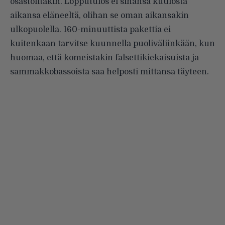
osastoiltakin. Lopputulos ei sinänsä kuulosta
aikansa eläneeltä, olihan se oman aikansakin
ulkopuolella. 160-minuuttista pakettia ei
kuitenkaan tarvitse kuunnella puoliväliinkään, kun
huomaa, että komeistakin falsettikiekaisuista ja
sammakkobassoista saa helposti mittansa täyteen.