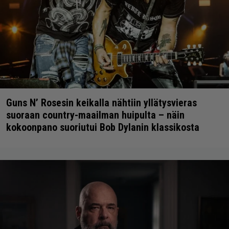
Guns N’ Rosesin keikalla nähtiin yllätysvieras
suoraan country-maailman huipulta – näin
kokoonpano suoriutui Bob Dylanin klassikosta