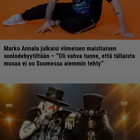
Marko Annala julkaisi viimeisen maistiaisen
soolodebyytiltään – ”Oli vahva tunne, että tällaista
musaa ei oo Suomessa aiemmin tehty”