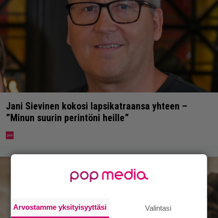
Jani Sievinen kokosi lapsikatraansa yhteen –
”Minun suurin perintöni heille”
Arvostamme yksityisyyttäsi
Valintasi