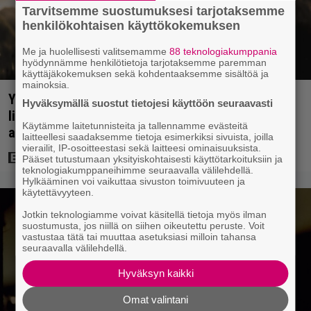
Tarvitsemme suostumuksesi tarjotaksemme
henkilökohtaisen käyttökokemuksen
Me ja huolellisesti valitsemamme
88 teknologiakumppania
hyödynnämme henkilötietoja tarjotaksemme paremman
käyttäjäkokemuksen sekä kohdentaaksemme sisältöä ja
mainoksia.
Yöllä tv:ssä: Sotaelokuvan näyttelijät kasvattivat
Hyväksymällä suostut tietojesi käyttöön seuraavasti
lihakset nopeasti erikoisella kikalla – IMDb-
Käytämme laitetunnisteita ja tallennamme evästeitä
arvosana on 7,6
laitteellesi saadaksemme tietoja esimerkiksi sivuista, joilla
vierailit, IP-osoitteestasi sekä laitteesi ominaisuuksista.
Pääset tutustumaan yksityiskohtaisesti käyttötarkoituksiin ja
teknologiakumppaneihimme seuraavalla välilehdellä.
Hylkääminen voi vaikuttaa sivuston toimivuuteen ja
käytettävyyteen.
Jotkin teknologiamme voivat käsitellä tietoja myös ilman
suostumusta, jos niillä on siihen oikeutettu peruste. Voit
vastustaa tätä tai muuttaa asetuksiasi milloin tahansa
seuraavalla välilehdellä.
Hyväksyn kaikki
Omat valintani