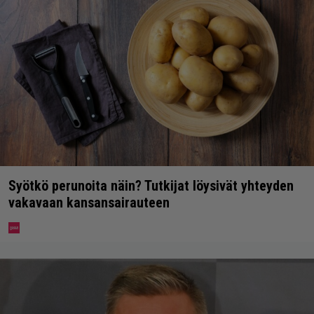
Syötkö perunoita näin? Tutkijat löysivät yhteyden
vakavaan kansansairauteen