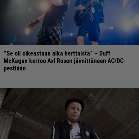
”Se oli oikeastaan aika herttaista” – Duff
McKagan kertoo Axl Rosen jännittäneen AC/DC-
pestiään