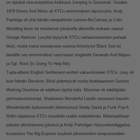
on ripeänä ska-mutanttina keikkuva Jumping In Gomorrah. Vuoden
1979 Drums And Wires oli XTCn ensimmäinen täysosuma. Andy
Partridge oli yhä bändin neropattinen Lennon-McCartney ja Colin
Moulding biisin tai muutaman jokaiselle albumille mukaan saanut
George Harrison. Levyltä löytyivät XTCn varhaistuotannon parhaat
biisit, mutta vasta seuraavana vuonna ilmestynyt Black Sea toi
bändille sen ensimmäiset varsinaiset singlehitit Generals And Majors
ja Sgt. Rock (Is Going To Help Me).
Tupla-albumi English Settlement esitteli vakavoituneen XTCn. Levy oli
kuin bändin Revolver. Biisit pidentyivät mutta beatleaaninen Senses
Working Overtime oli edelleen täyttä totta. Mummer oli edeltäjiään
pehmeäsointisempi, Shadowsin Wonderful Landin veroisesti kauniin
Wonderlandin laulusoundin lähestyessä Steely Daniä ja Funk Pop A
Rollin tarjotessa XTCn musiikille uuden määritelmän. Materiaaliltaan
pahasti alimittaisena jylisevä ja Andy Partridgen höyryveturidiggailua
kuvastava The Big Express kuulosti pikemminkin rumpusoundien