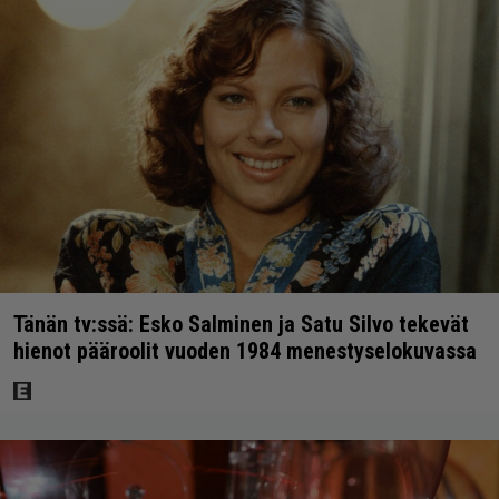
Tänän tv:ssä: Esko Salminen ja Satu Silvo tekevät
hienot pääroolit vuoden 1984 menestyselokuvassa