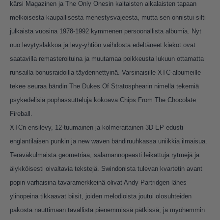
kärsi Magazinen ja The Only Onesin kaltaisten aikalaisten tapaan
melkoisesta kaupallisesta menestysvajeesta, mutta sen onnistui silti
julkaista vuosina 1978-1992 kymmenen persoonallista albumia. Nyt
nuo levytyslakkoa ja levy-yhtiön vaihdosta edeltäneet kiekot ovat
saatavilla remasteroituina ja muutamaa poikkeusta lukuun ottamatta
runsailla bonusraidoilla täydennettyinä. Varsinaisille XTC-albumeille
tekee seuraa bändin The Dukes Of Stratosphearin nimellä tekemiä
psykedelisiä pophassutteluja kokoava Chips From The Chocolate
Fireball.
XTCn ensilevy, 12-tuumainen ja kolmeraitainen 3D EP edusti
englantilaisen punkin ja new waven bändiruuhkassa uniikkia ilmaisua.
Teräväkulmaista geometriaa, salamannopeasti leikattuja rytmejä ja
älykköisesti oivaltavia tekstejä. Swindonista tulevan kvartetin avant
popin varhaisina tavaramerkkeinä olivat Andy Partridgen lähes
ylinopeina tikkaavat biisit, joiden melodioista joutui olosuhteiden
pakosta nauttimaan tavallista pienemmissä pätkissä, ja myöhemmin