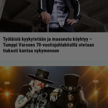
Työläisiä kyykytetään ja maaseutu köyhtyy –
Tumppi Varosen 70-vuotisjuhlabiisillä otetaan
tiukasti kantaa nykymenoon