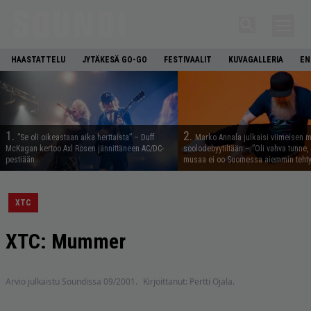
HAASTATTELU
JYTÄKESÄ GO-GO
FESTIVAALIT
KUVAGALLERIA
EN
1.
2.
”Se oli oikeastaan aika herttaista” – Duff
Marko Annala julkaisi viimeisen m
McKagan kertoo Axl Rosen jännittäneen AC/DC-
soolodebyytiltään – ”Oli vahva tunne, e
pestiään
musaa ei oo Suomessa aiemmin tehty
XTC
XTC: Mummer
Arvio julkaistu Soundissa 09/2001.
Kirjoittanut: Pertti Ojala.