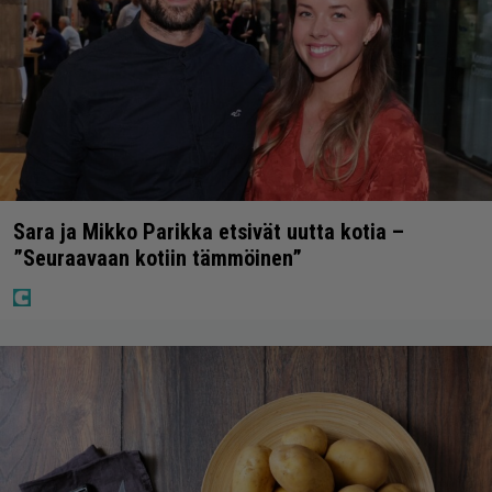
Sara ja Mikko Parikka etsivät uutta kotia –
”Seuraavaan kotiin tämmöinen”