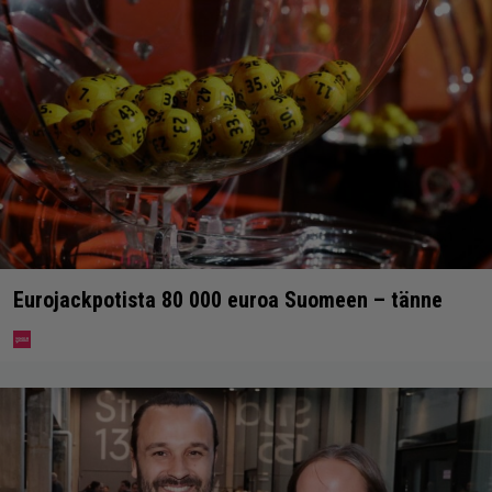
Eurojackpotista 80 000 euroa Suomeen – tänne