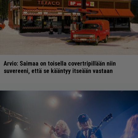
Arvio: Saimaa on toisella covertripillään niin
suvereeni, että se kääntyy itseään vastaan