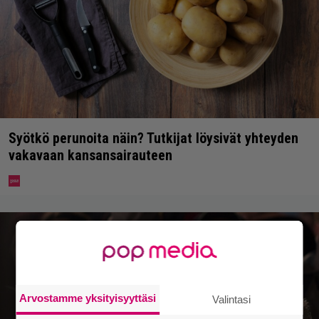
Syötkö perunoita näin? Tutkijat löysivät yhteyden
vakavaan kansansairauteen
Arvostamme yksityisyyttäsi
Valintasi