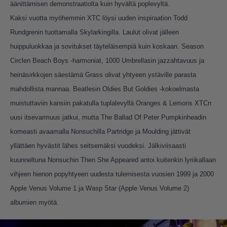
äänittämisen demonstraatiolta kuin hyvältä poplevyltä.
Kaksi vuotta myöhemmin XTC löysi uuden inspiraation Todd
Rundgrenin tuottamalla Skylarkingilla. Laulut olivat jälleen
huippuluokkaa ja sovitukset täyteläisempiä kuin koskaan. Season
Circlen Beach Boys -harmoniat, 1000 Umbrellasin jazzahtavuus ja
heinäsirkkojen säestämä Grass olivat yhtyeen ystäville parasta
mahdollista mannaa. Beatlesin Oldies But Goldies -kokoelmasta
muistuttaviin kansiin pakatulla tuplalevyllä Oranges & Lemons XTCn
uusi itsevarmuus jatkui, mutta The Ballad Of Peter Pumpkinheadin
komeasti avaamalla Nonsuchilla Partridge ja Moulding jättivät
yllättäen hyvästit lähes seitsemäksi vuodeksi. Jälkiviisaasti
kuunneltuna Nonsuchin Then She Appeared antoi kuitenkin lyriikallaan
vihjeen hienon popyhtyeen uudesta tulemisesta vuosien 1999 ja 2000
Apple Venus Volume 1 ja Wasp Star (Apple Venus Volume 2)
albumien myötä.