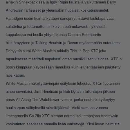
ainakin Shriekbackissä ja Iggy Popin taustalla vaikuttaneen Barry
Andrewsin farfisaiset ja yleensäkin hupaisat kosketinosuudet.
Partridgen usein kuin änkyttäen sanoja rytmittävä laulutapa vaati
sulattelua ja tottumattomiin korviin epämukavasti nykivissä
kappaleissa voi kuulla yhtymäkohtia Captain Beefheartin
hillittömyyteen ja Talking Headsin ja Devon myöhempään outouteen.
Debyyttialbumi White Musicin raidalla This Is Pop XTC joka
tapauksessa määritteli napakasti oman musiikillisen visionsa. XTC oli
popin kimppuun käydessään riemukas kuin lelutehtaaseen päästetty
lapsikatras.
White Musicin häkellyttävimpiin esityksiin lukeutuu XTCn tuotannon
ainoa coverbiisi, Jimi Hendrixin ja Bob Dylanin tulkintojen jälkeen
paras All Along The Watchtower -versio, jonka neofunk kytkeytyy
huuliharpun välityksellä säveltäjäänsä. Vielä samana vuonna
ilmestyneellä Go 2lla XTC hieman normalisoi tempojaan Andrewsin
kosketinten saadessa samalla lisää värisävyjä. Yksi levyn helmistä