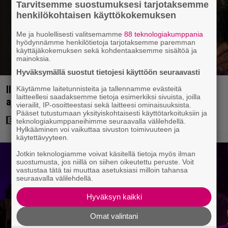
Tarvitsemme suostumuksesi tarjotaksemme
henkilökohtaisen käyttökokemuksen
Me ja huolellisesti valitsemamme
88 teknologiakumppania
hyödynnämme henkilötietoja tarjotaksemme paremman
käyttäjäkokemuksen sekä kohdentaaksemme sisältöä ja
mainoksia.
Hyväksymällä suostut tietojesi käyttöön seuraavasti
Illalla tv:ssä: Huippuluokan scifi-viihdettä 1 tunnin
Käytämme laitetunnisteita ja tallennamme evästeitä
laitteellesi saadaksemme tietoja esimerkiksi sivuista, joilla
ajan – sen jälkeen ohjaajan ote lipsuu
vierailit, IP-osoitteestasi sekä laitteesi ominaisuuksista.
Pääset tutustumaan yksityiskohtaisesti käyttötarkoituksiin ja
teknologiakumppaneihimme seuraavalla välilehdellä.
Hylkääminen voi vaikuttaa sivuston toimivuuteen ja
käytettävyyteen.
Jotkin teknologiamme voivat käsitellä tietoja myös ilman
suostumusta, jos niillä on siihen oikeutettu peruste. Voit
vastustaa tätä tai muuttaa asetuksiasi milloin tahansa
seuraavalla välilehdellä.
Hyväksyn kaikki
Omat valintani