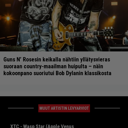
Guns N’ Rosesin keikalla nähtiin yllätysvieras
suoraan country-maailman huipulta – näin
kokoonpano suoriutui Bob Dylanin klassikosta
MUUT ARTISTIN LEVYARVIOT
XTC - Wasp Star (Apple Venus