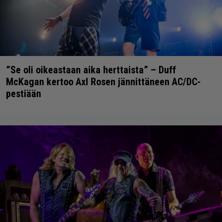
”Se oli oikeastaan aika herttaista” – Duff
McKagan kertoo Axl Rosen jännittäneen AC/DC-
pestiään