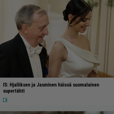
IS: Hjalliksen ja Jasminen häissä suomalainen
supertähti