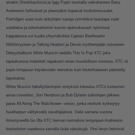
ainakin Shriekbackissä ja Iggy Popin taustalla vaikuttaneen Barry
Andrewsin farfisaiset ja yleensäkin hupaisat kosketinosuudet.
Partridgen usein kuin änkyttäen sanoja rytmittävä laulutapa vaati
sulattelua ja tottumattomiin korviin epämukavasti nykivissä
kappaleissa voi kuulla yhtymäkohtia Captain Beefheartin
hillittömyyteen ja Talking Headsin ja Devon myöhempään outouteen.
Debyyttialbumi White Musicin raidalla This Is Pop XTC joka
tapauksessa määritteli napakasti oman musiikillisen visionsa. XTC oli
popin kimppuun käydessään riemukas kuin lelutehtaaseen päästetty
lapsikatras.
White Musicin häkellyttävimpiin esityksiin lukeutuu XTCn tuotannon
ainoa coverbiisi, Jimi Hendrixin ja Bob Dylanin tulkintojen jälkeen
paras All Along The Watchtower -versio, jonka neofunk kytkeytyy
huuliharpun välityksellä säveltäjäänsä. Vielä samana vuonna
ilmestyneellä Go 2lla XTC hieman normalisoi tempojaan Andrewsin
kosketinten saadessa samalla lisää värisävyjä. Yksi levyn helmistä