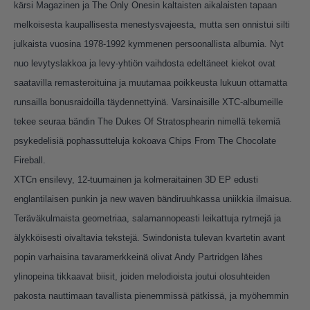
kärsi Magazinen ja The Only Onesin kaltaisten aikalaisten tapaan
melkoisesta kaupallisesta menestysvajeesta, mutta sen onnistui silti
julkaista vuosina 1978-1992 kymmenen persoonallista albumia. Nyt
nuo levytyslakkoa ja levy-yhtiön vaihdosta edeltäneet kiekot ovat
saatavilla remasteroituina ja muutamaa poikkeusta lukuun ottamatta
runsailla bonusraidoilla täydennettyinä. Varsinaisille XTC-albumeille
tekee seuraa bändin The Dukes Of Stratosphearin nimellä tekemiä
psykedelisiä pophassutteluja kokoava Chips From The Chocolate
Fireball.
XTCn ensilevy, 12-tuumainen ja kolmeraitainen 3D EP edusti
englantilaisen punkin ja new waven bändiruuhkassa uniikkia ilmaisua.
Teräväkulmaista geometriaa, salamannopeasti leikattuja rytmejä ja
älykköisesti oivaltavia tekstejä. Swindonista tulevan kvartetin avant
popin varhaisina tavaramerkkeinä olivat Andy Partridgen lähes
ylinopeina tikkaavat biisit, joiden melodioista joutui olosuhteiden
pakosta nauttimaan tavallista pienemmissä pätkissä, ja myöhemmin