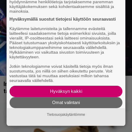
hyödynnämme henkilötietoja tarjotaksemme paremman
käyttäjäkokemuksen sekä kohdentaaksemme sisältöä ja
mainoksia.
Hyväksymällä suostut tietojesi käyttöön seuraavasti
Käytämme laitetunnisteita ja tallennamme evästeitä
laitteellesi saadaksemme tietoja esimerkiksi sivuista, joilla
vierailit, IP-osoitteestasi sekä laitteesi ominaisuuksista.
Pääset tutustumaan yksityiskohtaisesti käyttötarkoituksiin ja
teknologiakumppaneihimme seuraavalla välilehdellä.
Hylkääminen voi vaikuttaa sivuston toimivuuteen ja
käytettävyyteen.
Jotkin teknologiamme voivat käsitellä tietoja myös ilman
suostumusta, jos niillä on siihen oikeutettu peruste. Voit
vastustaa tätä tai muuttaa asetuksiasi milloin tahansa
seuraavalla välilehdellä.
Iron Maidenin keulilla on laulanut tähän mennessä
tasan yksi legenda, julistaa ex-solisti
Hyväksyn kaikki
Omat valintani
Tietosuojakäytäntömme