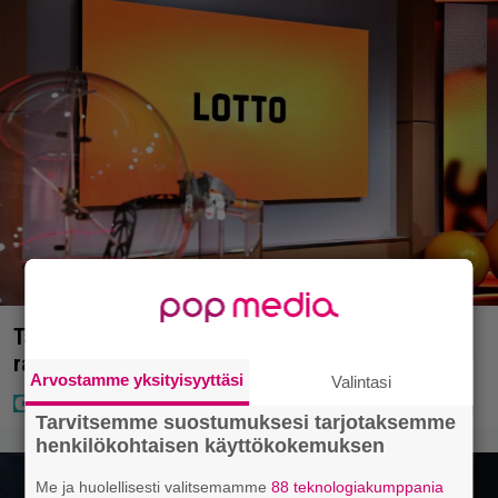
Täällä pelattiin lauantain Loton ja Jokerin isot
rahat – Tokmannilla, ABC:lla, netissä…
Arvostamme yksityisyyttäsi
Valintasi
Tarvitsemme suostumuksesi tarjotaksemme
henkilökohtaisen käyttökokemuksen
Me ja huolellisesti valitsemamme
88 teknologiakumppania