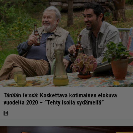
Tänään tv:ssä: Koskettava kotimainen elokuva
vuodelta 2020 – ”Tehty isolla sydämellä”