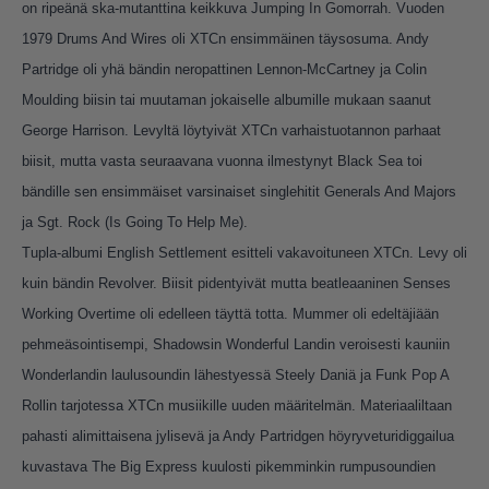
on ripeänä ska-mutanttina keikkuva Jumping In Gomorrah. Vuoden
1979 Drums And Wires oli XTCn ensimmäinen täysosuma. Andy
Partridge oli yhä bändin neropattinen Lennon-McCartney ja Colin
Moulding biisin tai muutaman jokaiselle albumille mukaan saanut
George Harrison. Levyltä löytyivät XTCn varhaistuotannon parhaat
biisit, mutta vasta seuraavana vuonna ilmestynyt Black Sea toi
bändille sen ensimmäiset varsinaiset singlehitit Generals And Majors
ja Sgt. Rock (Is Going To Help Me).
Tupla-albumi English Settlement esitteli vakavoituneen XTCn. Levy oli
kuin bändin Revolver. Biisit pidentyivät mutta beatleaaninen Senses
Working Overtime oli edelleen täyttä totta. Mummer oli edeltäjiään
pehmeäsointisempi, Shadowsin Wonderful Landin veroisesti kauniin
Wonderlandin laulusoundin lähestyessä Steely Daniä ja Funk Pop A
Rollin tarjotessa XTCn musiikille uuden määritelmän. Materiaaliltaan
pahasti alimittaisena jylisevä ja Andy Partridgen höyryveturidiggailua
kuvastava The Big Express kuulosti pikemminkin rumpusoundien