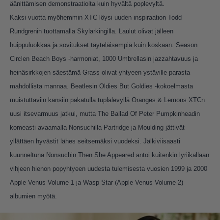
äänittämisen demonstraatiolta kuin hyvältä poplevyltä.
Kaksi vuotta myöhemmin XTC löysi uuden inspiraation Todd
Rundgrenin tuottamalla Skylarkingilla. Laulut olivat jälleen
huippuluokkaa ja sovitukset täyteläisempiä kuin koskaan. Season
Circlen Beach Boys -harmoniat, 1000 Umbrellasin jazzahtavuus ja
heinäsirkkojen säestämä Grass olivat yhtyeen ystäville parasta
mahdollista mannaa. Beatlesin Oldies But Goldies -kokoelmasta
muistuttaviin kansiin pakatulla tuplalevyllä Oranges & Lemons XTCn
uusi itsevarmuus jatkui, mutta The Ballad Of Peter Pumpkinheadin
komeasti avaamalla Nonsuchilla Partridge ja Moulding jättivät
yllättäen hyvästit lähes seitsemäksi vuodeksi. Jälkiviisaasti
kuunneltuna Nonsuchin Then She Appeared antoi kuitenkin lyriikallaan
vihjeen hienon popyhtyeen uudesta tulemisesta vuosien 1999 ja 2000
Apple Venus Volume 1 ja Wasp Star (Apple Venus Volume 2)
albumien myötä.