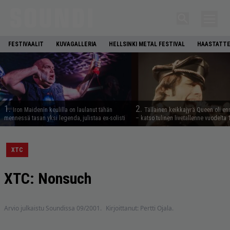
FESTIVAALIT
KUVAGALLERIA
HELLSINKI METAL FESTIVAL
HAASTATTE
1.
2.
Iron Maidenin keulilla on laulanut tähän
Tällainen keikkajyrä Queen oli e
mennessä tasan yksi legenda, julistaa ex-solisti
– katso tulinen livetallenne vuodelta
XTC
XTC: Nonsuch
Arvio julkaistu Soundissa 09/2001.
Kirjoittanut: Pertti Ojala.