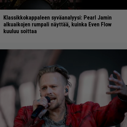
Klassikkokappaleen syväanalyysi: Pearl Jamin
alkuaikojen rumpali näyttää, kuinka Even Flow
kuuluu soittaa