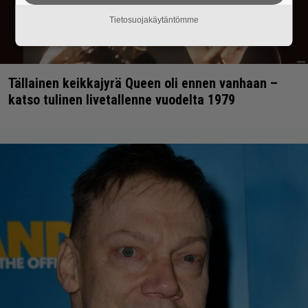
Tietosuojakäytäntömme
Tällainen keikkajyrä Queen oli ennen vanhaan –
katso tulinen livetallenne vuodelta 1979