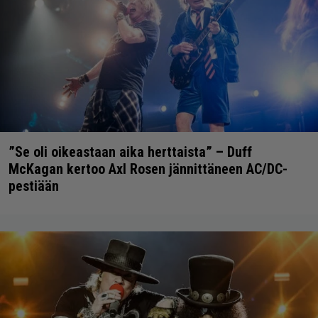
”Se oli oikeastaan aika herttaista” – Duff
McKagan kertoo Axl Rosen jännittäneen AC/DC-
pestiään