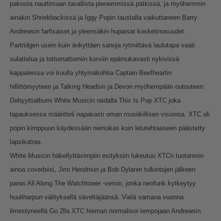
pakosta nauttimaan tavallista pienemmissä pätkissä, ja myöhemmin
ainakin Shriekbackissä ja Iggy Popin taustalla vaikuttaneen Barry
Andrewsin farfisaiset ja yleensäkin hupaisat kosketinosuudet.
Partridgen usein kuin änkyttäen sanoja rytmittävä laulutapa vaati
sulattelua ja tottumattomiin korviin epämukavasti nykivissä
kappaleissa voi kuulla yhtymäkohtia Captain Beefheartin
hillittömyyteen ja Talking Headsin ja Devon myöhempään outouteen.
Debyyttialbumi White Musicin raidalla This Is Pop XTC joka
tapauksessa määritteli napakasti oman musiikillisen visionsa. XTC oli
popin kimppuun käydessään riemukas kuin lelutehtaaseen päästetty
lapsikatras.
White Musicin häkellyttävimpiin esityksiin lukeutuu XTCn tuotannon
ainoa coverbiisi, Jimi Hendrixin ja Bob Dylanin tulkintojen jälkeen
paras All Along The Watchtower -versio, jonka neofunk kytkeytyy
huuliharpun välityksellä säveltäjäänsä. Vielä samana vuonna
ilmestyneellä Go 2lla XTC hieman normalisoi tempojaan Andrewsin