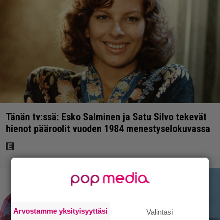
Tänän tv:ssä: Esko Salminen ja Satu Silvo tekevät
hienot pääroolit vuoden 1984 menestyselokuvassa
Arvostamme yksityisyyttäsi
Valintasi