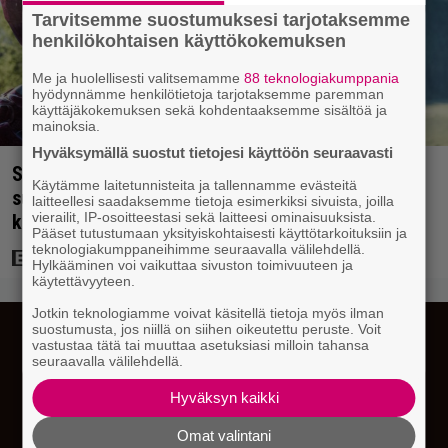
Tarvitsemme suostumuksesi tarjotaksemme
henkilökohtaisen käyttökokemuksen
Me ja huolellisesti valitsemamme
88 teknologiakumppania
hyödynnämme henkilötietoja tarjotaksemme paremman
käyttäjäkokemuksen sekä kohdentaaksemme sisältöä ja
mainoksia.
Hyväksymällä suostut tietojesi käyttöön seuraavasti
Scifihetki: Ilmaiskatselussa 100 miljoonan dollarin
Käytämme laitetunnisteita ja tallennamme evästeitä
supersankarielokuva – sai Suomessa 4017
laitteellesi saadaksemme tietoja esimerkiksi sivuista, joilla
vierailit, IP-osoitteestasi sekä laitteesi ominaisuuksista.
katsojaa
Pääset tutustumaan yksityiskohtaisesti käyttötarkoituksiin ja
teknologiakumppaneihimme seuraavalla välilehdellä.
Hylkääminen voi vaikuttaa sivuston toimivuuteen ja
käytettävyyteen.
Jotkin teknologiamme voivat käsitellä tietoja myös ilman
suostumusta, jos niillä on siihen oikeutettu peruste. Voit
vastustaa tätä tai muuttaa asetuksiasi milloin tahansa
seuraavalla välilehdellä.
Hyväksyn kaikki
Omat valintani