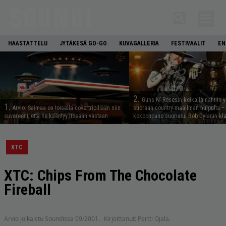
HAASTATTELU
JYTÄKESÄ GO-GO
KUVAGALLERIA
FESTIVAALIT
EN
2.
Guns N’ Rosesin keikalla nähtiin y
1.
Arvio: Saimaa on toisella covertripillään niin
suoraan country-maailman huipulta –
suvereeni, että se kääntyy itseään vastaan
kokoonpano suoriutui Bob Dylanin kl
XTC
XTC: Chips From The Chocolate
Fireball
Arvio julkaistu Soundissa 09/2001.
Kirjoittanut: Pertti Ojala.