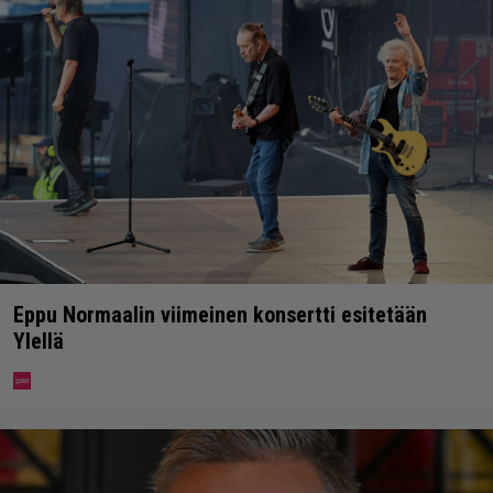
Eppu Normaalin viimeinen konsertti esitetään
Ylellä