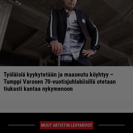
Työläisiä kyykytetään ja maaseutu köyhtyy –
Tumppi Varosen 70-vuotisjuhlabiisillä otetaan
tiukasti kantaa nykymenoon
MUUT ARTISTIN LEVYARVIOT