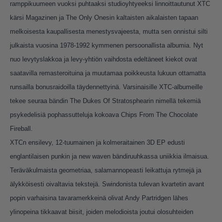
ramppikuumeen vuoksi puhtaaksi studioyhtyeeksi linnoittautunut XTC
kärsi Magazinen ja The Only Onesin kaltaisten aikalaisten tapaan
melkoisesta kaupallisesta menestysvajeesta, mutta sen onnistui silti
julkaista vuosina 1978-1992 kymmenen persoonallista albumia. Nyt
nuo levytyslakkoa ja levy-yhtiön vaihdosta edeltäneet kiekot ovat
saatavilla remasteroituina ja muutamaa poikkeusta lukuun ottamatta
runsailla bonusraidoilla täydennettyinä. Varsinaisille XTC-albumeille
tekee seuraa bändin The Dukes Of Stratosphearin nimellä tekemiä
psykedelisiä pophassutteluja kokoava Chips From The Chocolate
Fireball.
XTCn ensilevy, 12-tuumainen ja kolmeraitainen 3D EP edusti
englantilaisen punkin ja new waven bändiruuhkassa uniikkia ilmaisua.
Teräväkulmaista geometriaa, salamannopeasti leikattuja rytmejä ja
älykköisesti oivaltavia tekstejä. Swindonista tulevan kvartetin avant
popin varhaisina tavaramerkkeinä olivat Andy Partridgen lähes
ylinopeina tikkaavat biisit, joiden melodioista joutui olosuhteiden