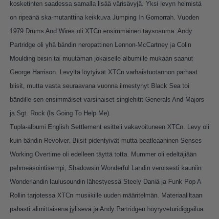
kosketinten saadessa samalla lisää värisävyjä. Yksi levyn helmistä
on ripeänä ska-mutanttina keikkuva Jumping In Gomorrah. Vuoden
1979 Drums And Wires oli XTCn ensimmäinen täysosuma. Andy
Partridge oli yhä bändin neropattinen Lennon-McCartney ja Colin
Moulding biisin tai muutaman jokaiselle albumille mukaan saanut
George Harrison. Levyltä löytyivät XTCn varhaistuotannon parhaat
biisit, mutta vasta seuraavana vuonna ilmestynyt Black Sea toi
bändille sen ensimmäiset varsinaiset singlehitit Generals And Majors
ja Sgt. Rock (Is Going To Help Me).
Tupla-albumi English Settlement esitteli vakavoituneen XTCn. Levy oli
kuin bändin Revolver. Biisit pidentyivät mutta beatleaaninen Senses
Working Overtime oli edelleen täyttä totta. Mummer oli edeltäjiään
pehmeäsointisempi, Shadowsin Wonderful Landin veroisesti kauniin
Wonderlandin laulusoundin lähestyessä Steely Daniä ja Funk Pop A
Rollin tarjotessa XTCn musiikille uuden määritelmän. Materiaaliltaan
pahasti alimittaisena jylisevä ja Andy Partridgen höyryveturidiggailua