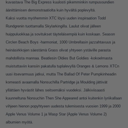
kuvastava The Big Express kuulosti pikemminkin rumpusoundien
äänittämisen demonstraatiolta kuin hyvältä poplevyltä.
Kaksi vuotta myöhemmin XTC löysi uuden inspiraation Todd
Rundgrenin tuottamalla Skylarkingilla. Laulut olivat jälleen
huippuluokkaa ja sovitukset täyteläisempiä kuin koskaan. Season
Circlen Beach Boys -harmoniat, 1000 Umbrellasin jazzahtavuus ja
heinäsirkkojen säestämä Grass olivat yhtyeen ystäville parasta
mahdollista mannaa. Beatlesin Oldies But Goldies -kokoelmasta
muistuttaviin kansiin pakatulla tuplalevyllä Oranges & Lemons XTCn
uusi itsevarmuus jatkui, mutta The Ballad Of Peter Pumpkinheadin
komeasti avaamalla Nonsuchilla Partridge ja Moulding jättivät
yllättäen hyvästit lähes seitsemäksi vuodeksi. Jälkiviisaasti
kuunneltuna Nonsuchin Then She Appeared antoi kuitenkin lyriikallaan
vihjeen hienon popyhtyeen uudesta tulemisesta vuosien 1999 ja 2000
Apple Venus Volume 1 ja Wasp Star (Apple Venus Volume 2)
albumien myötä.