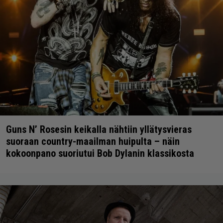
Guns N’ Rosesin keikalla nähtiin yllätysvieras
suoraan country-maailman huipulta – näin
kokoonpano suoriutui Bob Dylanin klassikosta