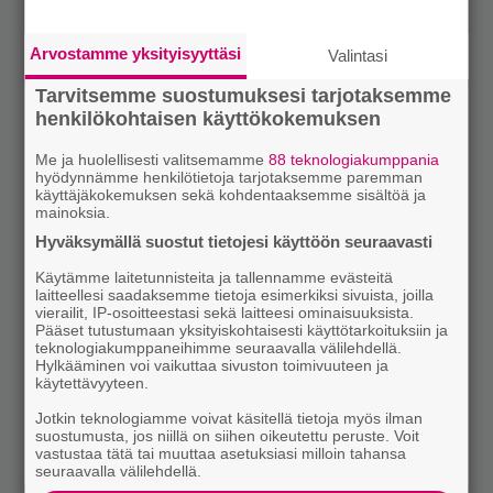
Arvostamme yksityisyyttäsi
Valintasi
Tarvitsemme suostumuksesi tarjotaksemme
henkilökohtaisen käyttökokemuksen
Me ja huolellisesti valitsemamme
88 teknologiakumppania
hyödynnämme henkilötietoja tarjotaksemme paremman
käyttäjäkokemuksen sekä kohdentaaksemme sisältöä ja
mainoksia.
Hyväksymällä suostut tietojesi käyttöön seuraavasti
Käytämme laitetunnisteita ja tallennamme evästeitä
laitteellesi saadaksemme tietoja esimerkiksi sivuista, joilla
vierailit, IP-osoitteestasi sekä laitteesi ominaisuuksista.
Pääset tutustumaan yksityiskohtaisesti käyttötarkoituksiin ja
teknologiakumppaneihimme seuraavalla välilehdellä.
Hylkääminen voi vaikuttaa sivuston toimivuuteen ja
käytettävyyteen.
Jotkin teknologiamme voivat käsitellä tietoja myös ilman
suostumusta, jos niillä on siihen oikeutettu peruste. Voit
vastustaa tätä tai muuttaa asetuksiasi milloin tahansa
seuraavalla välilehdellä.