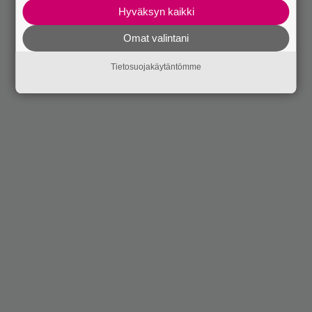
Hyväksyn kaikki
Omat valintani
Tietosuojakäytäntömme