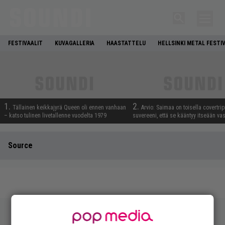
FESTIVAALIT
KUVAGALLERIA
HAASTATTELU
HELLSINKI METAL FESTI
1.
2.
Tällainen keikkajyrä Queen oli ennen vanhaan
Arvio: Saimaa on toisella covertrip
– katso tulinen livetallenne vuodelta 1979
suvereeni, että se kääntyy itseään va
Source