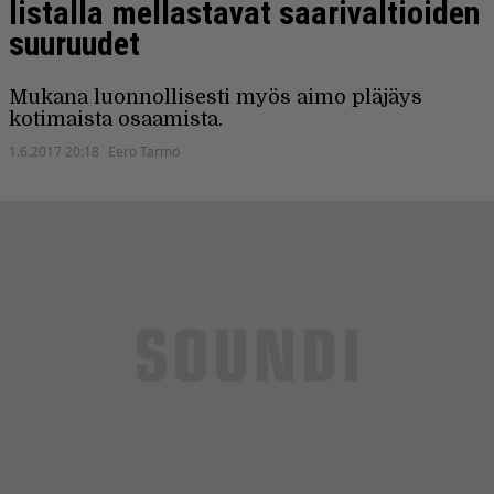
listalla mellastavat saarivaltioiden
suuruudet
Mukana luonnollisesti myös aimo pläjäys
kotimaista osaamista.
1.6.2017 20:18
Eero Tarmo