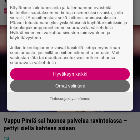
Käytämme laitetunnisteita ja tallennamme evästeitä
laitteellesi saadaksemme tietoja esimerkiksi sivuista, joilla
vierailit, IP-osoitteestasi sekä laitteesi ominaisuuksista.
Pääset tutustumaan yksityiskohtaisesti käyttötarkoituksiin ja
teknologiakumppaneihimme seuraavalla välilehdellä.
Hylkääminen voi vaikuttaa sivuston toimivuuteen ja
käytettävyyteen.
Jotkin teknologiamme voivat käsitellä tietoja myös ilman
suostumusta, jos niillä on siihen oikeutettu peruste. Voit
vastustaa tätä tai muuttaa asetuksiasi milloin tahansa
seuraavalla välilehdellä.
Hyväksyn kaikki
Omat valintani
Tietosuojakäytäntömme
Vappu Pimiä sai huonoa palvelua ravintolassa –
pettyi siellä kahteen asiaan