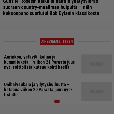
Guns N’ Rosesin keikalla nähtiin yllätysvieras
suoraan country-maailman huipulta – näin
kokoonpano suoriutui Bob Dylanin klassikosta
AIHEESEEN LIITTYEN
Aurinkoa, ystäviä, kaljaa ja
kummituksia – viikon 21 Parasta juuri
nyt -soittolista kutsuu kohti kesää
Unihalvauksia ja yllytyshulluutta –
katsaus viikon 20 Parasta juuri nyt -
listalle