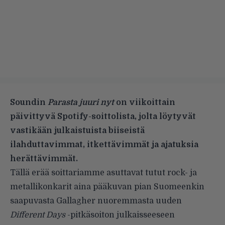
Soundin
Parasta juuri nyt
on viikoittain
päivittyvä Spotify-soittolista, jolta löytyvät
vastikään julkaistuista biiseistä
ilahduttavimmat, itkettävimmät ja ajatuksia
herättävimmät.
Tällä erää soittariamme asuttavat tutut rock- ja
metallikonkarit aina pääkuvan pian
Suomeenkin
saapuvasta
Gallagher nuoremmasta
uuden
Different Days
-pitkäsoiton julkaisseeseen