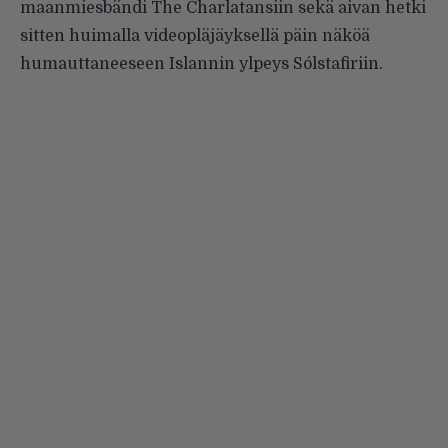
maanmiesbändi
The Charlatansiin
sekä aivan hetki
sitten huimalla
videopläjäyksellä
päin näköä
humauttaneeseen Islannin ylpeys
Sólstafiriin
.