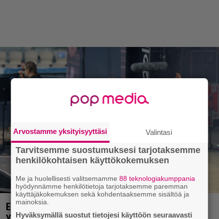
Arvostamme yksityisyyttäsi
Valintasi
Tarvitsemme suostumuksesi tarjotaksemme
henkilökohtaisen käyttökokemuksen
Me ja huolellisesti valitsemamme
88 teknologiakumppania
hyödynnämme henkilötietoja tarjotaksemme paremman
käyttäjäkokemuksen sekä kohdentaaksemme sisältöä ja
mainoksia.
Eppu Normaalin viimeinen konsertti esitetään
Hyväksymällä suostut tietojesi käyttöön seuraavasti
Ylellä