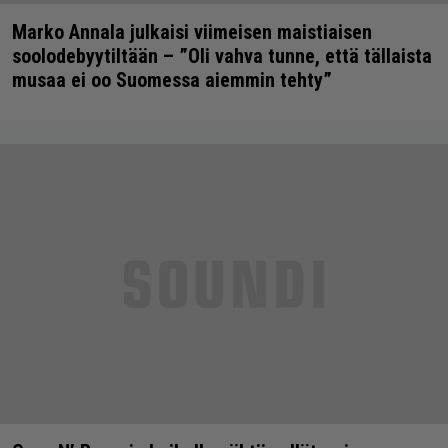
Marko Annala julkaisi viimeisen maistiaisen
soolodebyytiltään – ”Oli vahva tunne, että tällaista
musaa ei oo Suomessa aiemmin tehty”