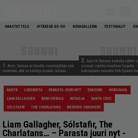
HAASTATTELU
JYTÄKESÄ GO-GO
KUVAGALLERIA
FESTIVAALIT
EN
2.
Guns N’ Rosesin keikalla nähtiin y
1.
Arvio: Saimaa on toisella covertripillään niin
suoraan country-maailman huipulta –
suvereeni, että se kääntyy itseään vastaan
kokoonpano suoriutui Bob Dylanin kl
ÄÄNTÄ
LUKEMISTA
PARASTA JUURI NYT
ERASURE
HEBOSAGIL
LIAM GALLAGHER
RAMI VIERULA
RIITAOJA
SANTA CRUZ
SÓLSTAFIR
THE CHARLATANS
WEDDING CRASHERS
Liam Gallagher, Sólstafir, The
Charlatans… – Parasta juuri nyt -