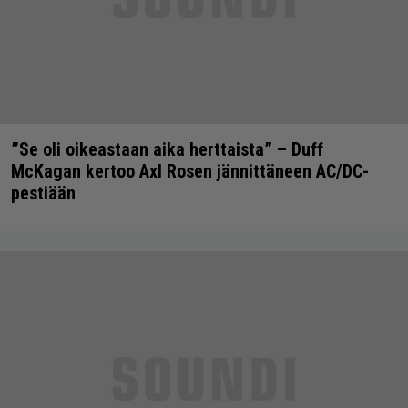
”Se oli oikeastaan aika herttaista” – Duff
McKagan kertoo Axl Rosen jännittäneen AC/DC-
pestiään