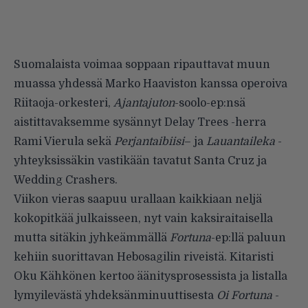
Suomalaista voimaa soppaan ripauttavat muun
muassa yhdessä Marko Haaviston kanssa operoiva
Riitaoja
-orkesteri,
Ajantajuton
-soolo-ep:nsä
aistittavaksemme sysännyt Delay Trees -herra
Rami Vierula
sekä
Perjantaibiisi
– ja
Lauantaileka
-
yhteyksissäkin vastikään tavatut
Santa Cruz
ja
Wedding Crashers
.
Viikon vieras saapuu urallaan kaikkiaan neljä
kokopitkää julkaisseen, nyt vain kaksiraitaisella
mutta sitäkin jyhkeämmällä
Fortuna
-ep:llä paluun
kehiin suorittavan
Hebosagilin
riveistä. Kitaristi
Oku Kähkönen kertoo äänitysprosessista ja listalla
lymyilevästä yhdeksänminuuttisesta
Oi Fortuna
-