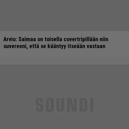
Arvio: Saimaa on toisella covertripillään niin
suvereeni, että se kääntyy itseään vastaan