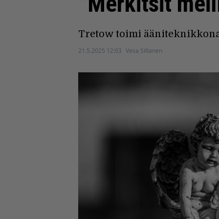
”Merkitsit me
Tretow toimi ääniteknikkona
21.5.2025 12:03
Vesa Siltanen