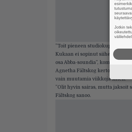
esimerkiks
tutustuma
seuraaval
käytettäv
Jotkin te
oikeutett
välilehdel
”Toit pieneen studiokuplaamme tu
Kukaan ei sopinut siihen tehtävää
osa Abba-soundia”, kommentoi v
Agnetha Fältskog kertoo Aftonbl
vain muutamia viikkoja sitten.
”Olit hyvin sairas, mutta jaksoit 
Fältskog sanoo.