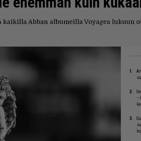
ille enemmän kuin kuka
 kaikilla Abban albumeilla Voyagea lukuun ot
Ar
su
Se
– 
ke
Gu
su
ko