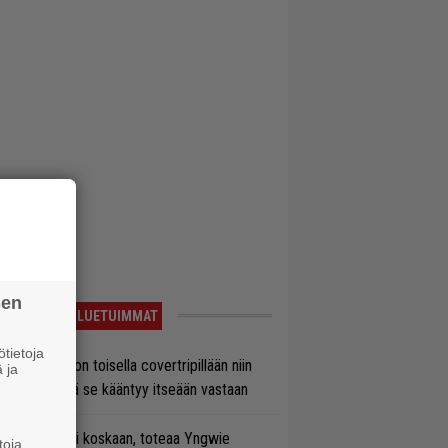
sen
LUETUIMMAT
tietoja
vio: Saimaa on toisella covertripillään niin
 ja
vereeni, että se kääntyy itseään vastaan
 on nyt tai ei koskaan, toteaa Yngwie
toja