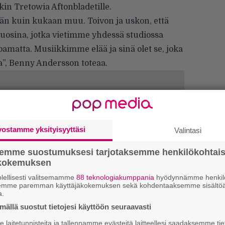
in Tretowia Aftonbladetille.
män kuin kukaan muu. Toivon ja uskon, että
uosina, jotka vietimme yhdessä studiossa
amatta. Musiikkimme elää ja sinä olet se, joka
a”, Benny Andersson toteaa.
vostamme yksityisyyttäsi
Valintasi
semme suostumuksesi tarjotaksemme henkilökohtai
ökokemuksen
lellisesti valitsemamme
88 teknologiakumppania
hyödynnämme henkilö
Ar
semme paremman käyttäjäkokemuksen sekä kohdentaaksemme sisältöä
a.
su
ällä suostut tietojesi käyttöön seuraavasti
Se
laitetunnisteita ja tallennamme evästeitä laitteellesi saadaksemme tie