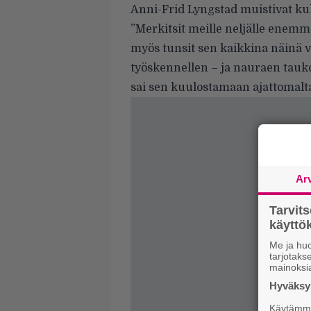
Anni-Frid Lyngstad muistivat kuk
”Merkitsit meille neljälle enem
myös tunsit sen kaikkina näinä v
työskennellen – ja nauraen tauko
sai sen kuulostamaan ajattomalt
Ar
Tarvit
käytt
Me ja huo
tarjotak
mainoksi
Hyväksym
Käytämme 