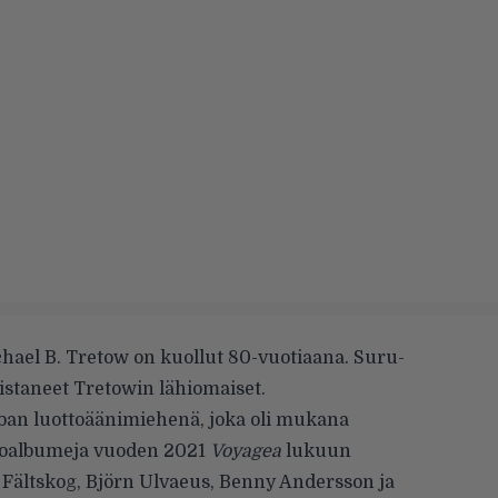
ael B. Tretow on kuollut 80-vuotiaana. Suru-
istaneet
Tretowin lähiomaiset.
bban luottoäänimiehenä, joka oli mukana
ioalbumeja vuoden 2021
Voyagea
lukuun
 Fältskog, Björn Ulvaeus, Benny Andersson ja