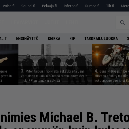
Voice.fi
Soundi.fi
Pelaaja.fi
Inferno.fi
Rumba.fi
Tilt.fi
Metel
ET
LEVYARVIOT
JUTUT
LEHTI
ALIT
ENSINÄYTTÖ
KEIKKA
RIP
TARKKAILULUOKKA
3.
4.
ngwie
Miten taipuu Trio Niskalaukaukselta Jenni
Guns N’ Rosesin keika
ö pöytään
Vartiaisen musiikki? Entäpä ruotsalainen death
suoraan country-maailma
tä
metal? Pian tämäkin selviää
kokoonpano suoriutui Bo
nimies Michael B. Treto