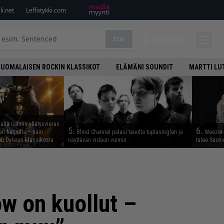
i.net
Leffatykki.com
Etsi
KIRJAUDU
SUOMALAISEN ROCKIN KLASSIKOT
ELÄMÄNI SOUNDIT
MARTTI LU
lla nähtiin yllätysvieras
5.
6.
n huipulta – näin
Blind Channel palasi tauolta tuplasinglen ja
Weezer-
b Dylanin klassikosta
näyttävän videon voimin
tulee Suom
w on kuollut –