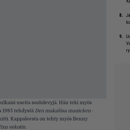
Ka
Ja
ko
Uu
Va
ry
ulkaisi useita soololevyjä. Hän teki myös
a 1985 tehdystä
Den makalösa manicken
-
 hitti. Kappaleesta on tehty myös Benny
ixu vekotin
.