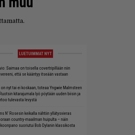
an muu”
tamatta.
LUETUIMMAT NYT
vio: Saimaa on toisella covertripillään niin
vereeni, että se kääntyy itseään vastaan
 on nyt tai ei koskaan, toteaa Yngwie Malmsteen
Ruotsin kitarajumala lyö pöytään uuden biisin ja
rtoo tulevasta levystä
ns N’ Rosesin keikalla nähtiin yllätysvieras
oraan country-maailman huipulta – näin
koonpano suoriutui Bob Dylanin klassikosta