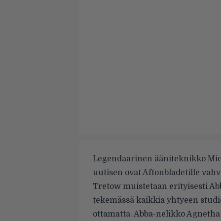
Legendaarinen ääniteknikko Mich
uutisen ovat
Aftonbladetille vahv
Tretow muistetaan erityisesti A
tekemässä kaikkia yhtyeen stud
ottamatta. Abba-nelikko Agnetha