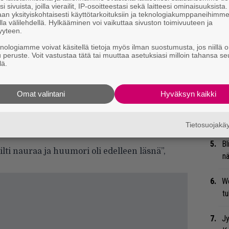
i sivuista, joilla vierailit, IP-osoitteestasi sekä laitteesi ominaisuuksista
Ma
an yksityiskohtaisesti käyttötarkoituksiin ja teknologiakumppaneihimm
uu
la välilehdellä. Hylkääminen voi vaikuttaa sivuston toimivuuteen ja
yyteen.
Mi
knologiamme voivat käsitellä tietoja myös ilman suostumusta, jos niillä o
u peruste. Voit vastustaa tätä tai muuttaa asetuksiasi milloin tahansa se
Va
lä.
me
rvaa luovuudellasi, lämmölläsi ja ilollasi.
n yhtä hyvin kuin sinä. Meille olet ikuisesti
Omat valintani
Hyväksyn kaikki
Gu
su
uorostaan Anni-Frid Lyngstad.
ko
adetille nähneensä Tretowin viimeisen kerran
Tietosuojak
Bl
silti nauraa ja huumori oli edelleen läsnä”,
nä
We
t
Jy