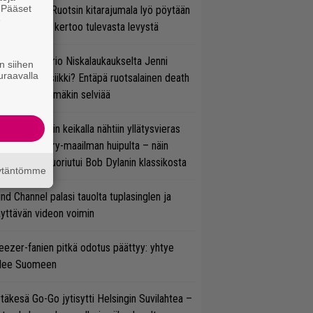
. Pääset
lmsteen – Ruotsin kitarajumala lyö pöytään
e
den biisin ja kertoo tulevasta levystä
ten taipuu Trio Niskalaukaukselta Jenni
n siihen
uraavalla
rtiaisen musiikki? Entäpä ruotsalainen death
tal? Pian tämäkin selviää
ns N’ Rosesin keikalla nähtiin yllätysvieras
oraan country-maailman huipulta – näin
koonpano suoriutui Bob Dylanin klassikosta
äytäntömme
ind Channel palasi tauolta tuplasinglen ja
yttävän videon voimin
ezer-fanien pitkä odotus päättyy: yhtye
ulee Suomeen
täkesä Go-Go jytisytti Helsingin Suvilahtea –