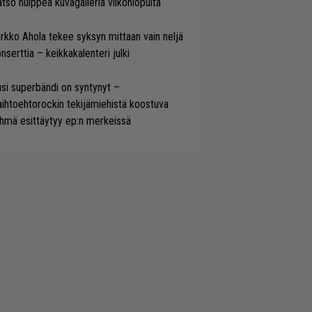
tso hulppea kuvagalleria viikonlopulta
rkko Ahola tekee syksyn mittaan vain neljä
nserttia – keikkakalenteri julki
si superbändi on syntynyt –
ihtoehtorockin tekijämiehistä koostuva
hmä esittäytyy ep:n merkeissä