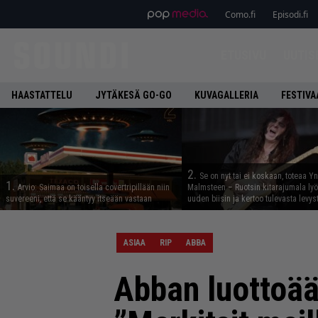
Como.fi
Episodi.fi
ETUSIVU
UUTIS
HAASTATTELU
JYTÄKESÄ GO-GO
KUVAGALLERIA
FESTIVA
2.
Se on nyt tai ei koskaan, toteaa Y
1.
Arvio: Saimaa on toisella covertripillään niin
Malmsteen – Ruotsin kitarajumala ly
suvereeni, että se kääntyy itseään vastaan
uuden biisin ja kertoo tulevasta levys
ASIAA
RIP
ABBA
Abban luottoää