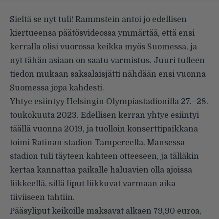
Sieltä se nyt tuli! Rammstein antoi jo edellisen
kiertueensa päätösvideossa ymmärtää, että ensi
kerralla olisi vuorossa keikka myös Suomessa, ja
nyt tähän asiaan on saatu varmistus. Juuri tulleen
tiedon mukaan saksalaisjätti nähdään ensi vuonna
Suomessa jopa kahdesti.
Yhtye esiintyy Helsingin Olympiastadionilla 27.–28.
toukokuuta 2023. Edellisen kerran yhtye esiintyi
täällä vuonna 2019, ja tuolloin konserttipaikkana
toimi Ratinan stadion Tampereella. Mansessa
stadion tuli täyteen kahteen otteeseen, ja tälläkin
kertaa kannattaa paikalle haluavien olla ajoissa
liikkeellä, sillä liput liikkuvat varmaan aika
tiiviiseen tahtiin.
Pääsyliput keikoille maksavat alkaen 79,90 euroa,