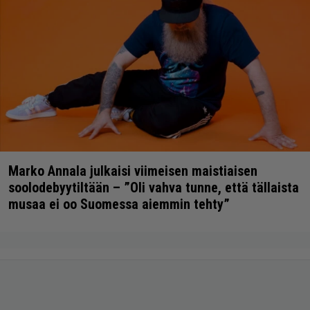
Marko Annala julkaisi viimeisen maistiaisen
soolodebyytiltään – ”Oli vahva tunne, että tällaista
musaa ei oo Suomessa aiemmin tehty”