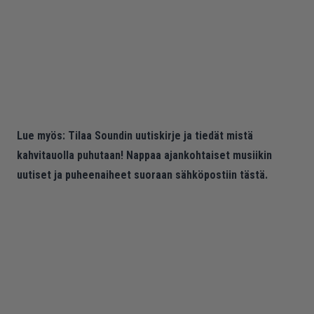
Lue myös:
Tilaa Soundin uutiskirje ja tiedät mistä
kahvitauolla puhutaan! Nappaa ajankohtaiset musiikin
uutiset ja puheenaiheet suoraan sähköpostiin tästä.