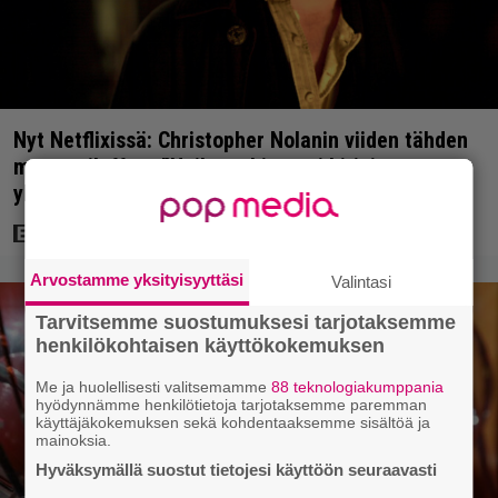
Nyt Netflixissä: Christopher Nolanin viiden tähden
mysteerileffa – ”Huikean hienosti kirjoitettu
yllätyskäänteiden sarja”
Arvostamme yksityisyyttäsi
Valintasi
Tarvitsemme suostumuksesi tarjotaksemme
henkilökohtaisen käyttökokemuksen
Me ja huolellisesti valitsemamme
88 teknologiakumppania
hyödynnämme henkilötietoja tarjotaksemme paremman
käyttäjäkokemuksen sekä kohdentaaksemme sisältöä ja
mainoksia.
Hyväksymällä suostut tietojesi käyttöön seuraavasti