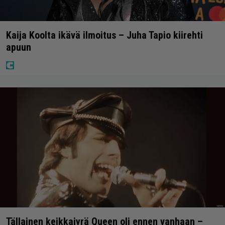
Kaija Koolta ikävä ilmoitus – Juha Tapio kiirehti
apuun
Tällainen keikkajyrä Queen oli ennen vanhaan –