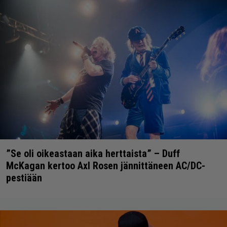
”Se oli oikeastaan aika herttaista” – Duff
McKagan kertoo Axl Rosen jännittäneen AC/DC-
pestiään