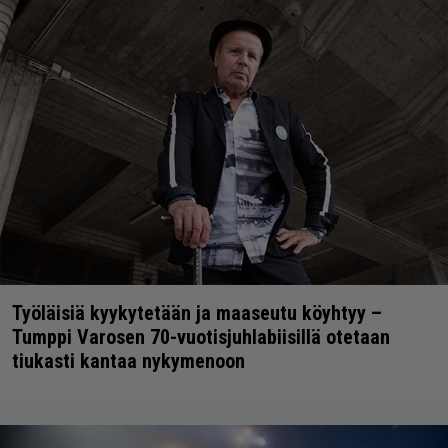
Työläisiä kyykytetään ja maaseutu köyhtyy –
Tumppi Varosen 70-vuotisjuhlabiisillä otetaan
tiukasti kantaa nykymenoon