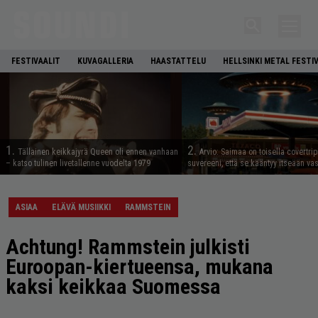
FESTIVAALIT
KUVAGALLERIA
HAASTATTELU
HELLSINKI METAL FESTI
1.
2.
Tällainen keikkajyrä Queen oli ennen vanhaan
Arvio: Saimaa on toisella covertrip
– katso tulinen livetallenne vuodelta 1979
suvereeni, että se kääntyy itseään va
ASIAA
ELÄVÄ MUSIIKKI
RAMMSTEIN
Achtung! Rammstein julkisti
Euroopan-kiertueensa, mukana
kaksi keikkaa Suomessa