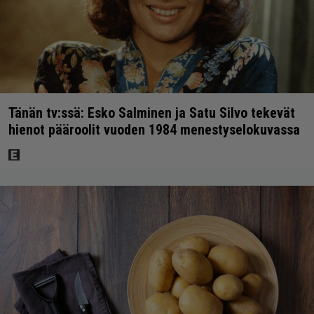
Tänän tv:ssä: Esko Salminen ja Satu Silvo tekevät
hienot pääroolit vuoden 1984 menestyselokuvassa