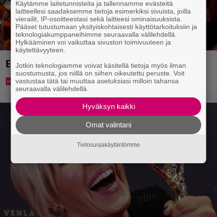
Käytämme laitetunnisteita ja tallennamme evästeitä
laitteellesi saadaksemme tietoja esimerkiksi sivuista, joilla
vierailit, IP-osoitteestasi sekä laitteesi ominaisuuksista.
Pääset tutustumaan yksityiskohtaisesti käyttötarkoituksiin ja
teknologiakumppaneihimme seuraavalla välilehdellä.
Hylkääminen voi vaikuttaa sivuston toimivuuteen ja
käytettävyyteen.
Eurojackpotista 80 000 euroa Suomeen – tänne
Jotkin teknologiamme voivat käsitellä tietoja myös ilman
suostumusta, jos niillä on siihen oikeutettu peruste. Voit
vastustaa tätä tai muuttaa asetuksiasi milloin tahansa
seuraavalla välilehdellä.
Hyväksyn kaikki
Omat valintani
Tietosuojakäytäntömme