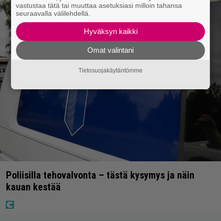
vastustaa tätä tai muuttaa asetuksiasi milloin tahansa
seuraavalla välilehdellä.
Hyväksyn kaikki
Omat valintani
Tietosuojakäytäntömme
Poliisilla tehovalvonta – tästä kysymys ja näin
kauan kestää