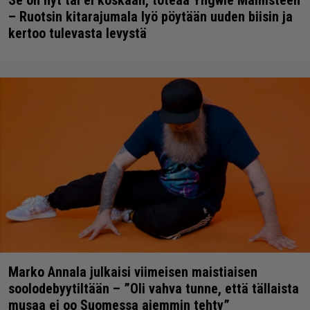
Se on nyt tai ei koskaan, toteaa Yngwie Malmsteen
– Ruotsin kitarajumala lyö pöytään uuden biisin ja
kertoo tulevasta levystä
Marko Annala julkaisi viimeisen maistiaisen
soolodebyytiltään – ”Oli vahva tunne, että tällaista
musaa ei oo Suomessa aiemmin tehty”