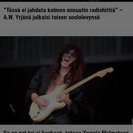
”Tässä ei jahdata kolmen minuutin radiohittiä” –
A.W. Yrjänä julkaisi toisen soololevynsä