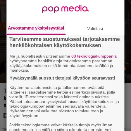
Arvostamme yksityisyyttäsi
Valintasi
Tarvitsemme suostumuksesi tarjotaksemme
henkilökohtaisen käyttökokemuksen
Me ja huolellisesti valitsemamme
88 teknologiakumppania
hyödynnämme henkilötietoja tarjotaksemme paremman
käyttäjäkokemuksen sekä kohdentaaksemme sisältöä ja
mainoksia.
Hyväksymällä suostut tietojesi käyttöön seuraavasti
Käytämme laitetunnisteita ja tallennamme evästeitä
Tänään tv:ssä: Steven Spielbergin ja Tom Cruisen
laitteellesi saadaksemme tietoja esimerkiksi sivuista, joilla
vierailit, IP-osoitteestasi sekä laitteesi ominaisuuksista.
kaveruus loppui 21 vuotta sitten – Syynä Cruisen
Pääset tutustumaan yksityiskohtaisesti käyttötarkoituksiin ja
nolo käytös
teknologiakumppaneihimme seuraavalla välilehdellä.
Hylkääminen voi vaikuttaa sivuston toimivuuteen ja
käytettävyyteen.
Jotkin teknologiamme voivat käsitellä tietoja myös ilman
suostumusta, jos niillä on siihen oikeutettu peruste. Voit