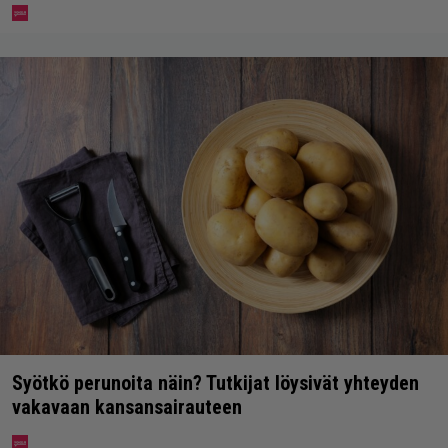
Syötkö perunoita näin? Tutkijat löysivät yhteyden
vakavaan kansansairauteen