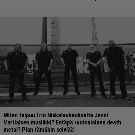
Miten taipuu Trio Niskalaukaukselta Jenni
Vartiaisen musiikki? Entäpä ruotsalainen death
metal? Pian tämäkin selviää