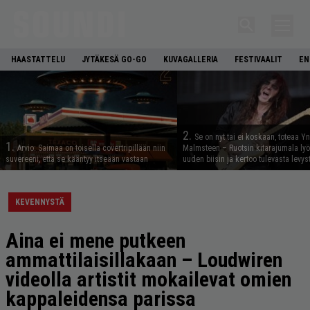
HAASTATTELU
JYTÄKESÄ GO-GO
KUVAGALLERIA
FESTIVAALIT
EN
2.
Se on nyt tai ei koskaan, toteaa Y
1.
Arvio: Saimaa on toisella covertripillään niin
Malmsteen – Ruotsin kitarajumala ly
suvereeni, että se kääntyy itseään vastaan
uuden biisin ja kertoo tulevasta levys
KEVENNYSTÄ
Aina ei mene putkeen
ammattilaisillakaan – Loudwiren
videolla artistit mokailevat omien
kappaleidensa parissa