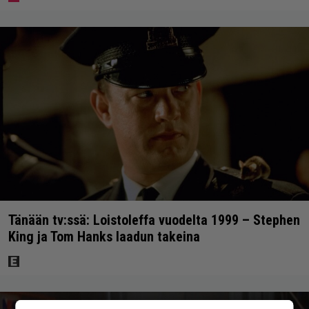
Tänään tv:ssä: Loistoleffa vuodelta 1999 – Stephen
King ja Tom Hanks laadun takeina