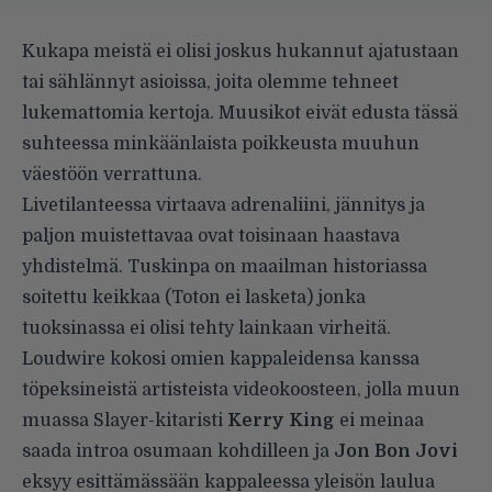
Kukapa meistä ei olisi joskus hukannut ajatustaan
tai sählännyt asioissa, joita olemme tehneet
lukemattomia kertoja. Muusikot eivät edusta tässä
suhteessa minkäänlaista poikkeusta muuhun
väestöön verrattuna.
Livetilanteessa virtaava adrenaliini, jännitys ja
paljon muistettavaa ovat toisinaan haastava
yhdistelmä. Tuskinpa on maailman historiassa
soitettu keikkaa (Toton ei lasketa) jonka
tuoksinassa ei olisi tehty lainkaan virheitä.
Loudwire kokosi omien kappaleidensa kanssa
töpeksineistä artisteista videokoosteen, jolla muun
muassa Slayer-kitaristi
Kerry King
ei meinaa
saada introa osumaan kohdilleen ja
Jon Bon Jovi
eksyy esittämässään kappaleessa yleisön laulua