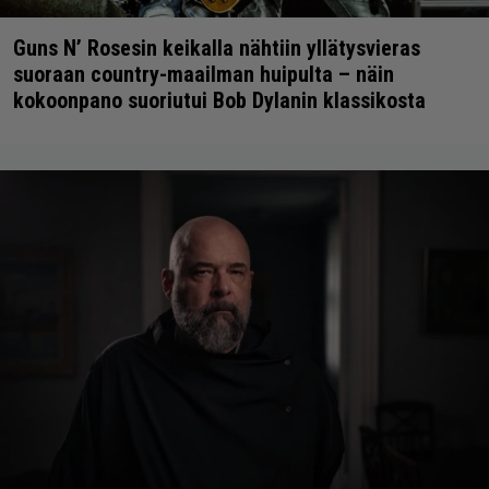
Guns N’ Rosesin keikalla nähtiin yllätysvieras
suoraan country-maailman huipulta – näin
kokoonpano suoriutui Bob Dylanin klassikosta