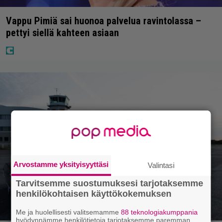
Vappu Pimiä sai huonoa palvelua ravintolassa –
pettyi siellä kahteen asiaan
Arvostamme yksityisyyttäsi
Valintasi
Tarvitsemme suostumuksesi tarjotaksemme
henkilökohtaisen käyttökokemuksen
Me ja huolellisesti valitsemamme
88 teknologiakumppania
hyödynnämme henkilötietoja tarjotaksemme paremman