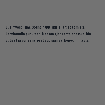
Lue myös:
Tilaa Soundin uutiskirje ja tiedät mistä
kahvitauolla puhutaan! Nappaa ajankohtaiset musiikin
uutiset ja puheenaiheet suoraan sähköpostiin tästä.