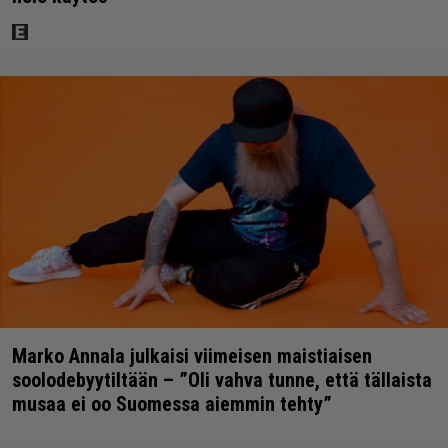
Marko Annala julkaisi viimeisen maistiaisen
soolodebyytiltään – ”Oli vahva tunne, että tällaista
musaa ei oo Suomessa aiemmin tehty”