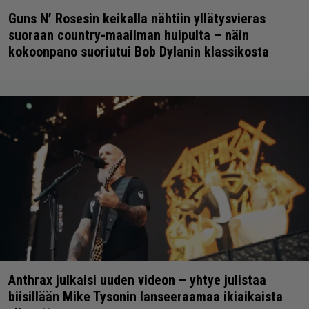
Guns N’ Rosesin keikalla nähtiin yllätysvieras
suoraan country-maailman huipulta – näin
kokoonpano suoriutui Bob Dylanin klassikosta
Anthrax julkaisi uuden videon – yhtye julistaa
biisillään Mike Tysonin lanseeraamaa ikiaikaista