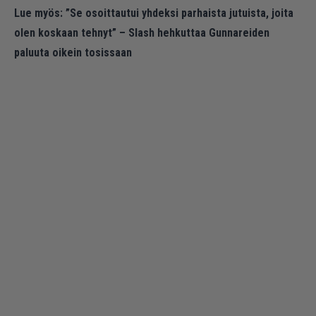
Lue myös:
”Se osoittautui yhdeksi parhaista jutuista, joita
olen koskaan tehnyt” – Slash hehkuttaa Gunnareiden
paluuta oikein tosissaan