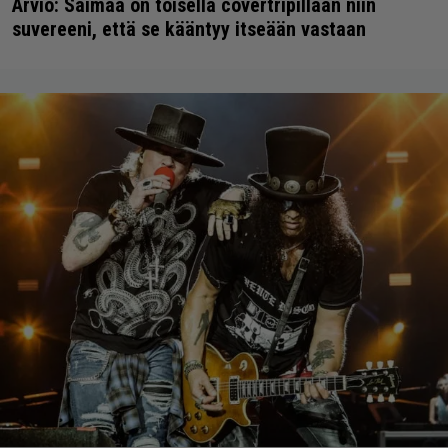
Arvio: Saimaa on toisella covertripillään niin
suvereeni, että se kääntyy itseään vastaan