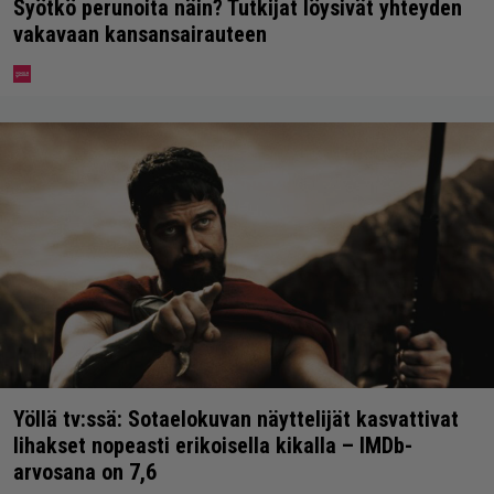
Syötkö perunoita näin? Tutkijat löysivät yhteyden
vakavaan kansansairauteen
Yöllä tv:ssä: Sotaelokuvan näyttelijät kasvattivat
lihakset nopeasti erikoisella kikalla – IMDb-
arvosana on 7,6