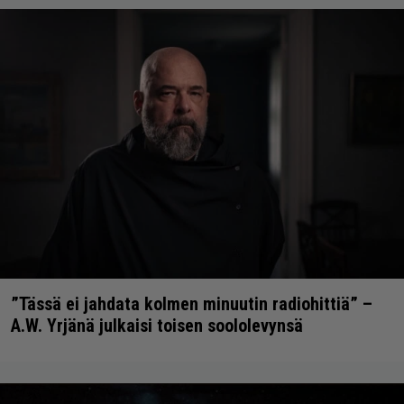
”Tässä ei jahdata kolmen minuutin radiohittiä” –
A.W. Yrjänä julkaisi toisen soololevynsä