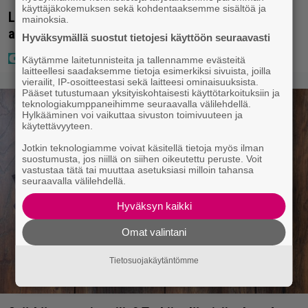
käyttäjäkokemuksen sekä kohdentaaksemme sisältöä ja
Laulaja Mirellan rantakuvat ovat täynnä lomaa,
mainoksia.
aurinkoa ja iloa
Hyväksymällä suostut tietojesi käyttöön seuraavasti
Käytämme laitetunnisteita ja tallennamme evästeitä
laitteellesi saadaksemme tietoja esimerkiksi sivuista, joilla
vierailit, IP-osoitteestasi sekä laitteesi ominaisuuksista.
Pääset tutustumaan yksityiskohtaisesti käyttötarkoituksiin ja
teknologiakumppaneihimme seuraavalla välilehdellä.
Hylkääminen voi vaikuttaa sivuston toimivuuteen ja
käytettävyyteen.
Jotkin teknologiamme voivat käsitellä tietoja myös ilman
suostumusta, jos niillä on siihen oikeutettu peruste. Voit
vastustaa tätä tai muuttaa asetuksiasi milloin tahansa
seuraavalla välilehdellä.
Hyväksyn kaikki
Omat valintani
Tietosuojakäytäntömme