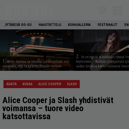
JYTÄKESÄ GO-GO
HAASTATTELU
KUVAGALLERIA
FESTIVAALIT
EN
2.
Se on nyt tai ei koskaan, toteaa Y
1.
Arvio: Saimaa on toisella covertripillään niin
Malmsteen – Ruotsin kitarajumala ly
suvereeni, että se kääntyy itseään vastaan
uuden biisin ja kertoo tulevasta levys
ÄÄNTÄ
KUVAA
ALICE COOPER
SLASH
Alice Cooper ja Slash yhdistivät
voimansa – tuore video
katsottavissa