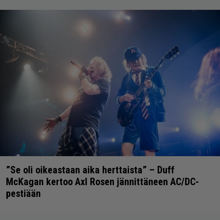
”Se oli oikeastaan aika herttaista” – Duff
McKagan kertoo Axl Rosen jännittäneen AC/DC-
pestiään