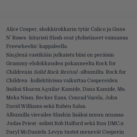
Alice Cooper, shokkirokkarin tytär Calico ja Guns
N’ Roses -kitaristi Slash ovat yhdistäneet voimansa
Freewheelin’-kappaleella.
Singlenä vastikään julkaistu biisi on peräisin
Grammy-ehdokkuuden pokanneelta Rock for
Childrenin
Solid Rock Revival
-albumilta. Rock for
Children -kollektiivissa vaikuttaa Coopereiden
lisäksi Sharon Aguilar-Kamide, Dana Kamide, Ms.
Meka Nism, Recker Eans, Conrad Varela, John
David Williams sekä Rubén Salas.
Albumilla vierailee Slashin lisäksi muun muassa
Judas Priest -solisti Rob Halford sekä Run DMC:n
Daryl McDaniels. Levyn tuotot menevät Cooperin