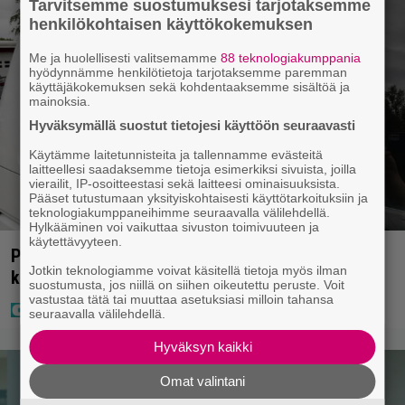
Tarvitsemme suostumuksesi tarjotaksemme
henkilökohtaisen käyttökokemuksen
Me ja huolellisesti valitsemamme
88 teknologiakumppania
hyödynnämme henkilötietoja tarjotaksemme paremman
käyttäjäkokemuksen sekä kohdentaaksemme sisältöä ja
mainoksia.
Hyväksymällä suostut tietojesi käyttöön seuraavasti
Käytämme laitetunnisteita ja tallennamme evästeitä
laitteellesi saadaksemme tietoja esimerkiksi sivuista, joilla
vierailit, IP-osoitteestasi sekä laitteesi ominaisuuksista.
Pääset tutustumaan yksityiskohtaisesti käyttötarkoituksiin ja
teknologiakumppaneihimme seuraavalla välilehdellä.
Hylkääminen voi vaikuttaa sivuston toimivuuteen ja
käytettävyyteen.
Poliisilla tehovalvonta – tästä kysymys ja näin
Jotkin teknologiamme voivat käsitellä tietoja myös ilman
kauan kestää
suostumusta, jos niillä on siihen oikeutettu peruste. Voit
vastustaa tätä tai muuttaa asetuksiasi milloin tahansa
seuraavalla välilehdellä.
Hyväksyn kaikki
Omat valintani