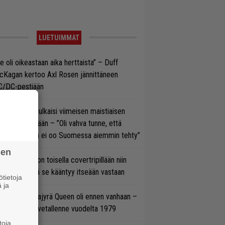
LUETUIMMAT
e oli oikeastaan aika herttaista” – Duff
cKagan kertoo Axl Rosen jännittäneen
C/DC-pestiään
rko Annala julkaisi viimeisen maistiaisen
olodebyytiltään – ”Oli vahva tunne, että
llaista musaa ei oo Suomessa aiemmin tehty”
sen
vio: Saimaa on toisella covertripillään niin
vereeni, että se kääntyy itseään vastaan
tietoja
 ja
llainen keikkajyrä Queen oli ennen vanhaan –
tso tulinen livetallenne vuodelta 1979
toja