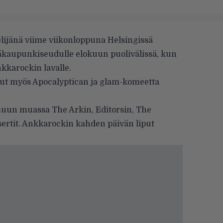
lijänä viime viikonloppuna Helsingissä
äkaupunkiseudulle elokuun puolivälissä, kun
kkarockin lavalle.
ut myös Apocalyptican ja glam-komeetta
 muun muassa The Arkin, Editorsin, The
sertit. Ankkarockin kahden päivän liput