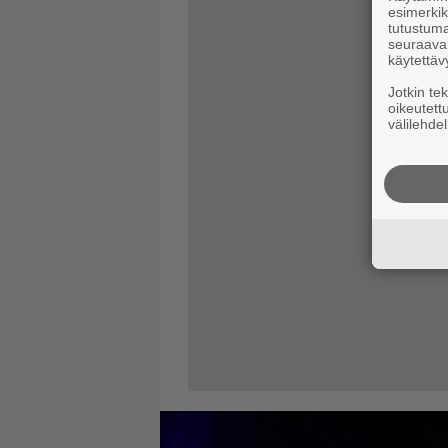
esimerkiks
tutustuma
seuraaval
käytettäv
Jotkin te
oikeutett
välilehdel