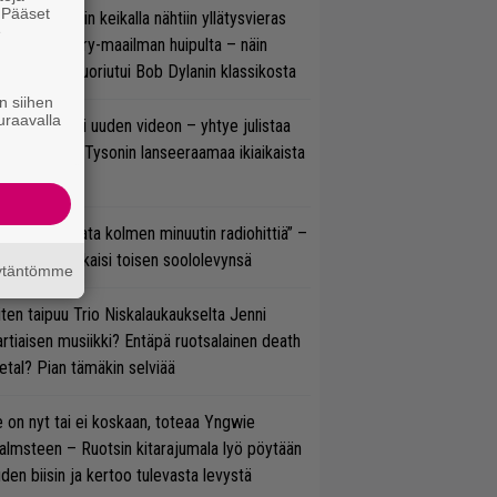
. Pääset
ns N’ Rosesin keikalla nähtiin yllätysvieras
e
oraan country-maailman huipulta – näin
koonpano suoriutui Bob Dylanin klassikosta
n siihen
uraavalla
thrax julkaisi uuden videon – yhtye julistaa
isillään Mike Tysonin lanseeraamaa ikiaikaista
isautta
ässä ei jahdata kolmen minuutin radiohittiä” –
W. Yrjänä julkaisi toisen soololevynsä
äytäntömme
ten taipuu Trio Niskalaukaukselta Jenni
rtiaisen musiikki? Entäpä ruotsalainen death
tal? Pian tämäkin selviää
 on nyt tai ei koskaan, toteaa Yngwie
lmsteen – Ruotsin kitarajumala lyö pöytään
den biisin ja kertoo tulevasta levystä