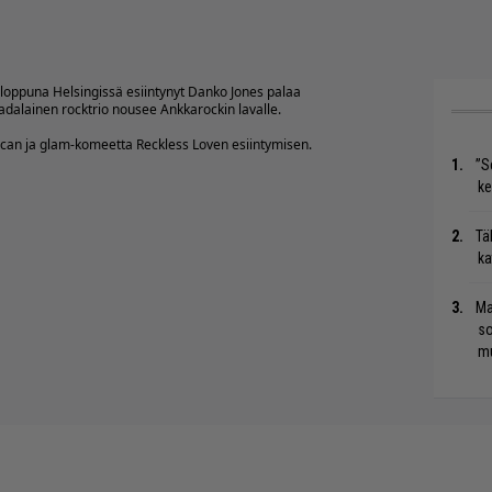
nloppuna Helsingissä esiintynyt Danko Jones palaa
adalainen rocktrio nousee Ankkarockin lavalle.
can ja glam-komeetta Reckless Loven esiintymisen.
”S
ke
Tä
ka
Ma
so
mu