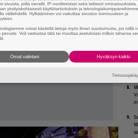
i sivuista, joilla vierailit, IP-osoitteestasi sekä laitteesi ominaisuuksista
Gu
an yksityiskohtaisesti käyttötarkoituksiin ja teknologiakumppaneihimm
su
la välilehdellä. Hylkääminen voi vaikuttaa sivuston toimivuuteen ja
yyteen.
ko
knologiamme voivat käsitellä tietoja myös ilman suostumusta, jos niillä o
u peruste. Voit vastustaa tätä tai muuttaa asetuksiasi milloin tahansa se
An
lä.
bi
vi
Omat valintani
Hyväksyn kaikki
”T
A.
Tietosuojak
Mi
Va
me
Se
Ma
uu