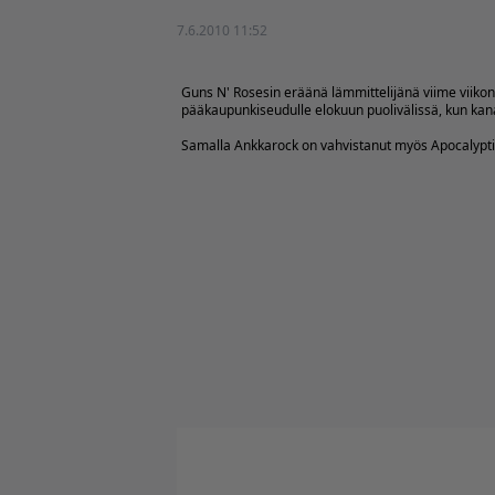
7.6.2010 11:52
Guns N' Rosesin eräänä lämmittelijänä viime viiko
pääkaupunkiseudulle elokuun puolivälissä, kun kan
Samalla Ankkarock on vahvistanut myös Apocalypti