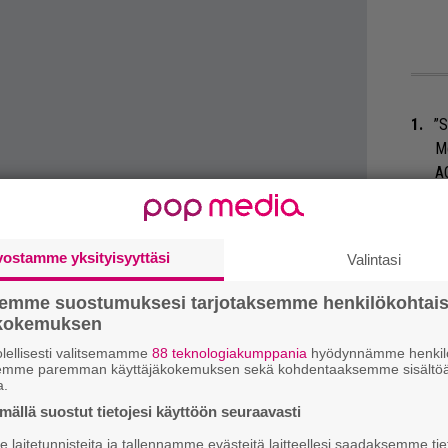
”S
M
A
Ma
so
vostamme yksityisyyttäsi
Valintasi
tä
semme suostumuksesi tarjotaksemme henkilökohtai
Ar
ökokemuksen
su
 tiedät mistä kahvitauolla puhutaan! Nappaa
lellisesti valitsemamme
88 teknologiakumppania
hyödynnämme henkilö
semme paremman käyttäjäkokemuksen sekä kohdentaaksemme sisältöä
eenaiheet suoraan sähköpostiin tästä.
a.
Tä
ällä suostut tietojesi käyttöön seuraavasti
ka
laitetunnisteita ja tallennamme evästeitä laitteellesi saadaksemme tie