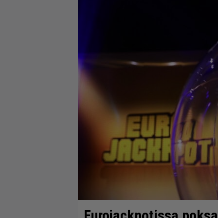
Eurojackpotissa poksah