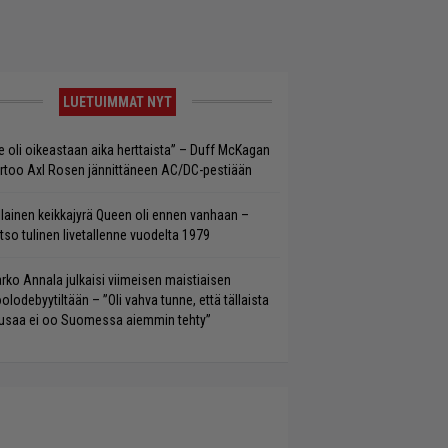
LUETUIMMAT NYT
e oli oikeastaan aika herttaista” – Duff McKagan
rtoo Axl Rosen jännittäneen AC/DC-pestiään
llainen keikkajyrä Queen oli ennen vanhaan –
tso tulinen livetallenne vuodelta 1979
rko Annala julkaisi viimeisen maistiaisen
olodebyytiltään – ”Oli vahva tunne, että tällaista
saa ei oo Suomessa aiemmin tehty”