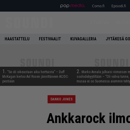
Como.fi
Episodi.fi
ETUSIVU
UUTIS
HAASTATTELU
FESTIVAALIT
KUVAGALLERIA
JYTÄKESÄ G
1.
2.
”Se oli oikeastaan aika herttaista” – Duff
Marko Annala julkaisi viimeisen m
McKagan kertoo Axl Rosen jännittäneen AC/DC-
soolodebyytiltään – ”Oli vahva tunne, e
pestiään
musaa ei oo Suomessa aiemmin tehty
DANKO JONES
Ankkarock ilmoi