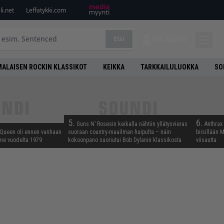
i.net
Leffatykki.com
Etsi
KIRJAUDU
ALAISEN ROCKIN KLASSIKOT
KEIKKA
TARKKAILULUOKKA
SO
5.
6.
Guns N’ Rosesin keikalla nähtiin yllätysvieras
Anthrax 
 Queen oli ennen vanhaan
suoraan country-maailman huipulta – näin
biisillään 
enne vuodelta 1979
kokoonpano suoriutui Bob Dylanin klassikosta
viisautta