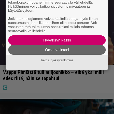
teknologiakumppaneihimme seuraavalla välilehdellä.
Hylkääminen voi vaikuttaa sivuston toimivuuteen ja
käytettävyyteen.
Jotkin teknologiamme voivat käsitellä tietoja myös ilman
suostumusta, jos niillä on siihen oikeutettu peruste. Voit
vastustaa tätä tai muuttaa asetuksiasi milloin tahansa
seuraavalla välilehdellä.
Hyväksyn kaikki
Omat valintani
Tietosuojakäytäntömme
Vappu Pimiästä tuli miljoonikko – eikä yksi milli
edes riitä, näin se tapahtui