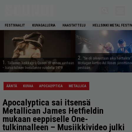
FESTIVAALIT
KUVAGALLERIA
HAASTATTELU
HELLSINKI METAL FESTI
2.
”Se oli oikeastaan aika herttaista”
1.
Tällainen keikkajyrä Queen oli ennen vanhaan
McKagan kertoo Axl Rosen jännittäne
– katso tulinen livetallenne vuodelta 1979
pestiään
ÄÄNTÄ
KUVAA
APOCALYPTICA
METALLICA
Apocalyptica sai itsensä
Metallican James Hetfieldin
mukaan eeppiselle One-
tulkinnalleen – Musiikkivideo julki