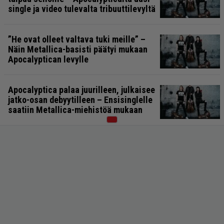
single ja video tulevalta tribuuttilevyltä
”He ovat olleet valtava tuki meille” –
Näin Metallica-basisti päätyi mukaan
Apocalyptican levylle
Apocalyptica palaa juurilleen, julkaisee
jatko-osan debyytilleen – Ensisinglelle
saatiin Metallica-miehistöä mukaan