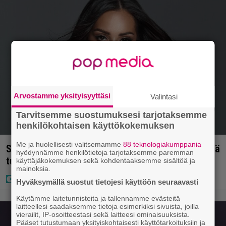
Arvostamme yksityisyyttäsi
Valintasi
Tarvitsemme suostumuksesi tarjotaksemme
henkilökohtaisen käyttökokemuksen
Me ja huolellisesti valitsemamme
88 teknologiakumppania
Sofia Belórfin omaisuutta myynnissä – jälleenmyyjä
hyödynnämme henkilötietoja tarjotaksemme paremman
tulee Suomesta
käyttäjäkokemuksen sekä kohdentaaksemme sisältöä ja
mainoksia.
Hyväksymällä suostut tietojesi käyttöön seuraavasti
Käytämme laitetunnisteita ja tallennamme evästeitä
laitteellesi saadaksemme tietoja esimerkiksi sivuista, joilla
vierailit, IP-osoitteestasi sekä laitteesi ominaisuuksista.
Pääset tutustumaan yksityiskohtaisesti käyttötarkoituksiin ja