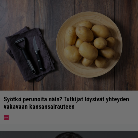
Syötkö perunoita näin? Tutkijat löysivät yhteyden
vakavaan kansansairauteen