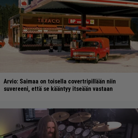
Arvio: Saimaa on toisella covertripillään niin
suvereeni, että se kääntyy itseään vastaan