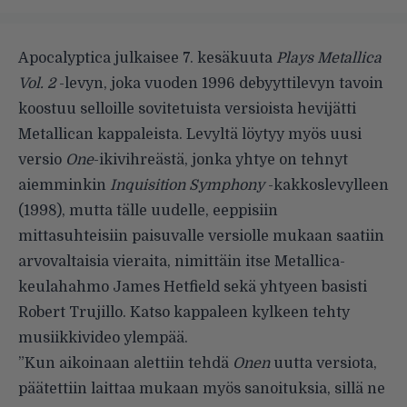
Apocalyptica julkaisee 7. kesäkuuta
Plays Metallica
Vol. 2
-levyn, joka vuoden 1996 debyyttilevyn tavoin
koostuu selloille sovitetuista versioista hevijätti
Metallican kappaleista. Levyltä löytyy myös uusi
versio
One
-ikivihreästä, jonka yhtye on tehnyt
aiemminkin
Inquisition Symphony
-kakkoslevylleen
(1998), mutta tälle uudelle, eeppisiin
mittasuhteisiin paisuvalle versiolle mukaan saatiin
arvovaltaisia vieraita, nimittäin itse Metallica-
keulahahmo James Hetfield sekä yhtyeen basisti
Robert Trujillo. Katso kappaleen kylkeen tehty
musiikkivideo ylempää.
”Kun aikoinaan alettiin tehdä
Onen
uutta versiota,
päätettiin laittaa mukaan myös sanoituksia, sillä ne