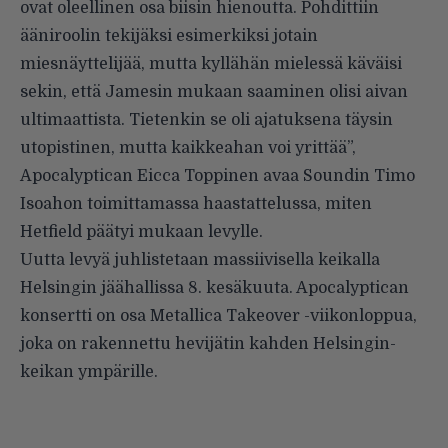
ovat oleellinen osa biisin hienoutta. Pohdittiin
ääniroolin tekijäksi esimerkiksi jotain
miesnäyttelijää, mutta kyllähän mielessä käväisi
sekin, että Jamesin mukaan saaminen olisi aivan
ultimaattista. Tietenkin se oli ajatuksena täysin
utopistinen, mutta kaikkeahan voi yrittää”,
Apocalyptican Eicca Toppinen
avaa Soundin Timo
Isoahon toimittamassa haastattelussa
, miten
Hetfield päätyi mukaan levylle.
Uutta levyä juhlistetaan
massiivisella keikalla
Helsingin jäähallissa 8. kesäkuuta. Apocalyptican
konsertti on osa Metallica Takeover -viikonloppua,
joka on rakennettu hevijätin kahden Helsingin-
keikan ympärille.