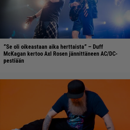
”Se oli oikeastaan aika herttaista” – Duff
McKagan kertoo Axl Rosen jännittäneen AC/DC-
pestiään