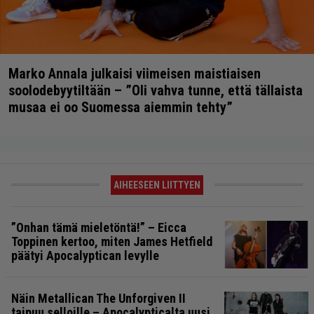
Marko Annala julkaisi viimeisen maistiaisen
soolodebyytiltään – ”Oli vahva tunne, että tällaista
musaa ei oo Suomessa aiemmin tehty”
AIHEESEEN LIITTYEN
”Onhan tämä mieletöntä!” – Eicca
Toppinen kertoo, miten James Hetfield
päätyi Apocalyptican levylle
Näin Metallican The Unforgiven II
taipuu selloille – Apocalypticalta uusi