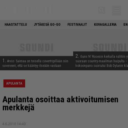
HAASTATTELU
JYTÄKESÄ GO-GO
FESTIVAALIT
KUVAGALLERIA
EN
2.
Guns N’ Rosesin keikalla nähtiin y
1.
Arvio: Saimaa on toisella covertripillään niin
suoraan country-maailman huipulta –
suvereeni, että se kääntyy itseään vastaan
kokoonpano suoriutui Bob Dylanin kl
APULANTA
Apulanta osoittaa aktivoitumisen
merkkejä
4.6.2010 14:40