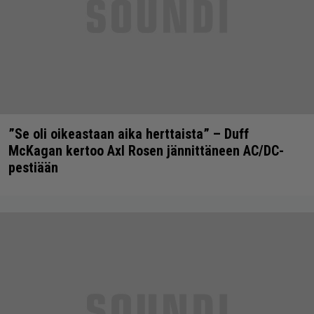
”Se oli oikeastaan aika herttaista” – Duff
McKagan kertoo Axl Rosen jännittäneen AC/DC-
pestiään