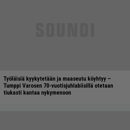
Työläisiä kyykytetään ja maaseutu köyhtyy –
Tumppi Varosen 70-vuotisjuhlabiisillä otetaan
tiukasti kantaa nykymenoon