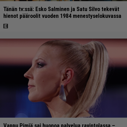
Tänän tv:ssä: Esko Salminen ja Satu Silvo tekevät
hienot pääroolit vuoden 1984 menestyselokuvassa
Vappu Pimiä sai huonoa palvelua ravintolassa –