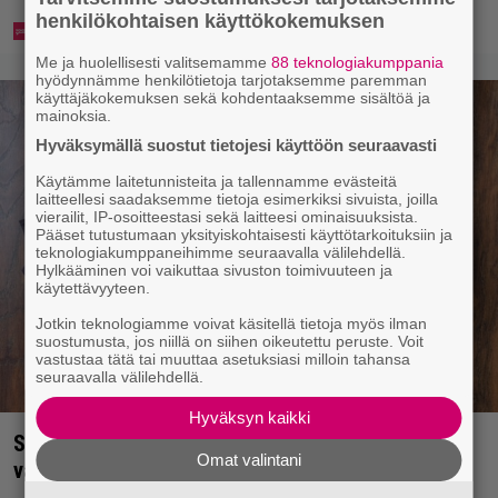
henkilökohtaisen käyttökokemuksen
Me ja huolellisesti valitsemamme
88 teknologiakumppania
hyödynnämme henkilötietoja tarjotaksemme paremman
käyttäjäkokemuksen sekä kohdentaaksemme sisältöä ja
mainoksia.
Hyväksymällä suostut tietojesi käyttöön seuraavasti
Käytämme laitetunnisteita ja tallennamme evästeitä
laitteellesi saadaksemme tietoja esimerkiksi sivuista, joilla
vierailit, IP-osoitteestasi sekä laitteesi ominaisuuksista.
Pääset tutustumaan yksityiskohtaisesti käyttötarkoituksiin ja
teknologiakumppaneihimme seuraavalla välilehdellä.
Hylkääminen voi vaikuttaa sivuston toimivuuteen ja
käytettävyyteen.
Jotkin teknologiamme voivat käsitellä tietoja myös ilman
suostumusta, jos niillä on siihen oikeutettu peruste. Voit
vastustaa tätä tai muuttaa asetuksiasi milloin tahansa
seuraavalla välilehdellä.
Hyväksyn kaikki
Syötkö perunoita näin? Tutkijat löysivät yhteyden
Omat valintani
vakavaan kansansairauteen