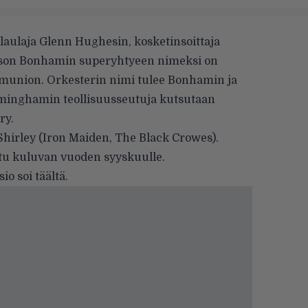
ilaulaja Glenn Hughesin, kosketinsoittaja
ason Bonhamin superyhtyeen nimeksi on
union. Orkesterin nimi tulee Bonhamin ja
irminghamin teollisuusseutuja kutsutaan
ry.
Shirley (Iron Maiden, The Black Crowes).
ltu kuluvan vuoden syyskuulle.
sio soi
täältä
.