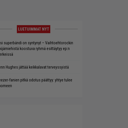
LUETUIMMAT NYT
si superbändi on syntynyt – Vaihtoehtorockin
kijämiehistä koostuva ryhmä esittäytyy ep:n
rkeissä
enn Hughes jättää keikkalavat terveyssyistä
ezer-fanien pitkä odotus päättyy: yhtye tulee
uomeen