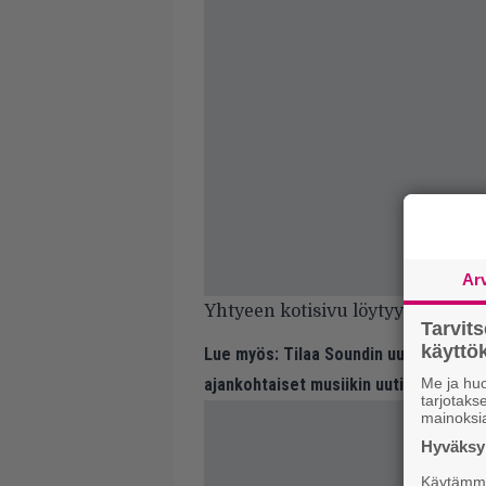
Ar
Yhtyeen kotisivu löytyy
täältä
.
Tarvit
käytt
Lue myös:
Tilaa Soundin uutiskirje ja
ajankohtaiset musiikin uutiset ja puh
Me ja huo
tarjotak
mainoksi
Hyväksym
Käytämme 