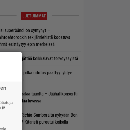
LUETUIMMAT
si superbändi on syntynyt –
ihtoehtorockin tekijämiehistä koostuva
hmä esittäytyy ep:n merkeissä
enn Hughes jättää keikkalavat terveyssyistä
ezer-fanien pitkä odotus päättyy: yhtye
ulee Suomeen
sen
ind Channel palaa tauolta – Jäähallikonsertti
 uutta musiikkia luvassa
tietoja
 ja
ten sujuvat Richie Samboralta nykyään Bon
vi -hommat? Kitaristi pureutui keikalla
nhaan hittiin
toja