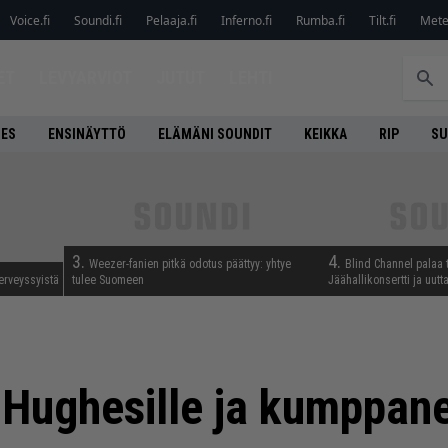
Voice.fi
Soundi.fi
Pelaaja.fi
Inferno.fi
Rumba.fi
Tilt.fi
Metel
ET
LEVYARVIOT
JUTUT
LEHTI
NES
ENSINÄYTTÖ
ELÄMÄNI SOUNDIT
KEIKKA
RIP
SU
3.
4.
Weezer-fanien pitkä odotus päättyy: yhtye
Blind Channel palaa 
erveyssyistä
tulee Suomeen
Jäähallikonsertti ja uut
Hughesille ja kumppanei