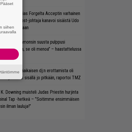
. Pääset
e
in sujuu Tobias Forgelta Acceptin varhainen
otanto – Ghost-johtaja kanavoi sisäistä Udo
n siihen
rkschneideriaan
uraavalla
un Gene Simmonsin suusta pulppusi
rioksennusta, se oli menoa” – haastattelussa
neli Jarva
ipknotin pitkäaikaisen dj:n erottamista oli
äytäntömme
etitty bändin sisällä jo pitkään, raportoi TMZ
 K. Downing muisteli Judas Priestin hurjinta
pinal Tap -hetkeä – ”Soitimme ensimmäisen
isin ilman lauluja!”