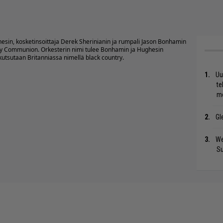
hesin, kosketinsoittaja Derek Sherinianin ja rumpali Jason Bonhamin
ry Communion. Orkesterin nimi tulee Bonhamin ja Hughesin
 kutsutaan Britanniassa nimellä black country.
Uu
te
me
Gl
We
S