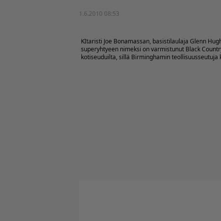
1.6.2010 08:53
KItaristi Joe Bonamassan, basistilaulaja Glenn Hug
superyhtyeen nimeksi on varmistunut Black Count
kotiseuduilta, sillä Birminghamin teollisuusseutuja