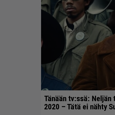
Tänään tv:ssä: Neljän 
2020 – Tätä ei nähty S