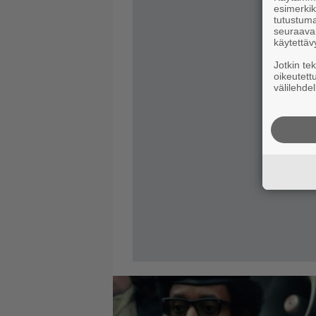
esimerkiks
tutustuma
seuraaval
käytettäv
Jotkin te
oikeutett
välilehdel