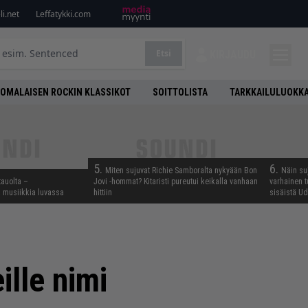
i.net
Leffatykki.com
Etsi
KIRJAUDU
OMALAISEN ROCKIN KLASSIKOT
SOITTOLISTA
TARKKAILULUOKK
5.
6.
Miten sujuvat Richie Samboralta nykyään Bon
Näin su
tauolta –
Jovi -hommat? Kitaristi pureutui keikalla vanhaan
varhainen t
ta musiikkia luvassa
hittiin
sisäistä U
lle nimi