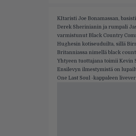
KItaristi Joe Bonamassan, basist
Derek Sherinianin ja rumpali J
varmistunut Black Country Comm
Hughesin kotiseuduilta, sillä B
Britanniassa nimellä black count
Yhtyeen tuottajana toimii Kevin 
Ensilevyn ilmestymistä on lupai
One Last Soul -kappaleen livever