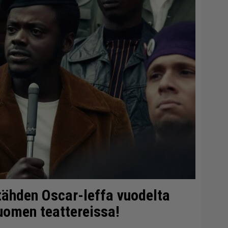
tähden Oscar-leffa vuodelta
uomen teattereissa!