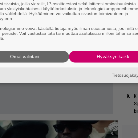
i sivuista, joilla vierailit, IP-osoitteestasi sekä laitteesi ominaisuuksista
an yksityiskohtaisesti käyttötarkoituksiin ja teknologiakumppaneihimm
la välilehdellä. Hylkääminen voi vaikuttaa sivuston toimivuuteen ja
Nä
yyteen.
tu
knologiamme voivat käsitellä tietoja myös ilman suostumusta, jos niillä o
Di
u peruste. Voit vastustaa tätä tai muuttaa asetuksiasi milloin tahansa se
lä.
”K
ve
Omat valintani
Hyväksyn kaikki
Ta
Sl
Tietosuojak
mi
K.
S
bi