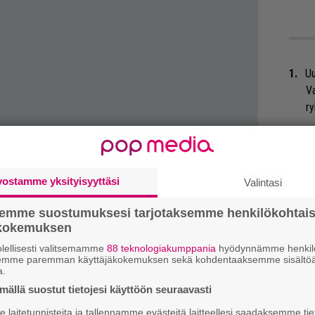
Uu
Va
ry
Gl
We
vostamme yksityisyyttäsi
Valintasi
t
semme suostumuksesi tarjotaksemme henkilökohtai
ökokemuksen
Bl
 tiedät mistä kahvitauolla puhutaan! Nappaa
ja
eenaiheet suoraan sähköpostiin tästä.
lellisesti valitsemamme
88 teknologiakumppania
hyödynnämme henkilö
semme paremman käyttäjäkokemuksen sekä kohdentaaksemme sisältöä
a.
Mi
ällä suostut tietojesi käyttöön seuraavasti
Jo
va
laitetunnisteita ja tallennamme evästeitä laitteellesi saadaksemme tie