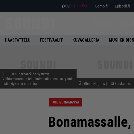
Como.fi
Episodi.fi
ETUSIVU
UUTIS
HAASTATTELU
FESTIVAALIT
KUVAGALLERIA
MUSIIKKIBIS
1.
Uusi superbändi on syntynyt –
Vaihtoehtorockin tekijämiehistä koostuva ryhmä
2.
esittäytyy ep:n merkeissä
Glenn Hughes jättää keikkalavat t
JOE BONAMASSA
Bonamassalle, 