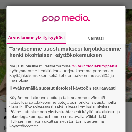
Arvostamme yksityisyyttäsi
Valintasi
Tarvitsemme suostumuksesi tarjotaksemme
henkilökohtaisen käyttökokemuksen
Me ja huolellisesti valitsemamme
88 teknologiakumppania
hyödynnämme henkilötietoja tarjotaksemme paremman
käyttäjäkokemuksen sekä kohdentaaksemme sisältöä ja
mainoksia.
Hyväksymällä suostut tietojesi käyttöön seuraavasti
Käytämme laitetunnisteita ja tallennamme evästeitä
laitteellesi saadaksemme tietoja esimerkiksi sivuista, joilla
vierailit, IP-osoitteestasi sekä laitteesi ominaisuuksista.
Tänään tv:ssä: Koskettava kotimainen elokuva
Pääset tutustumaan yksityiskohtaisesti käyttötarkoituksiin ja
vuodelta 2020 – ”Tehty isolla sydämellä”
teknologiakumppaneihimme seuraavalla välilehdellä.
Hylkääminen voi vaikuttaa sivuston toimivuuteen ja
käytettävyyteen.