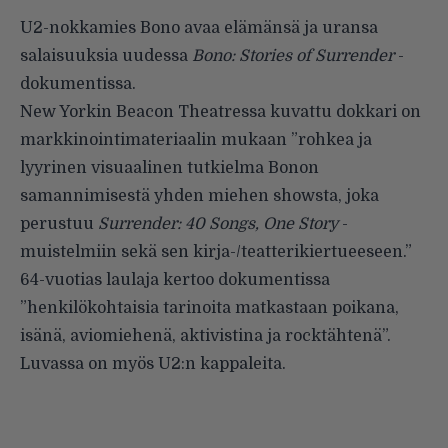
U2-nokkamies Bono avaa elämänsä ja uransa
salaisuuksia uudessa
Bono: Stories of Surrender
-
dokumentissa.
New Yorkin Beacon Theatressa kuvattu dokkari on
markkinointimateriaalin mukaan ”rohkea ja
lyyrinen visuaalinen tutkielma Bonon
samannimisestä yhden miehen showsta, joka
perustuu
Surrender: 40 Songs, One Story
-
muistelmiin sekä sen kirja-/teatterikiertueeseen.”
64-vuotias laulaja kertoo dokumentissa
”henkilökohtaisia tarinoita matkastaan poikana,
isänä, aviomiehenä, aktivistina ja rocktähtenä”.
Luvassa on myös U2:n kappaleita.