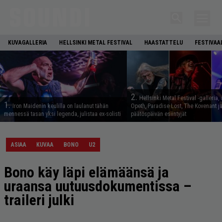
KUVAGALLERIA
HELLSINKI METAL FESTIVAL
HAASTATTELU
FESTIVAA
2.
Hellsinki Metal Festival -galleria, 
1.
Iron Maidenin keulilla on laulanut tähän
Opeth, Paradise Lost, The Kovenant j
mennessä tasan yksi legenda, julistaa ex-solisti
päätöspäivän esiintyjät
ASIAA
KUVAA
BONO
U2
Bono käy läpi elämäänsä ja
uraansa uutuusdokumentissa –
traileri julki