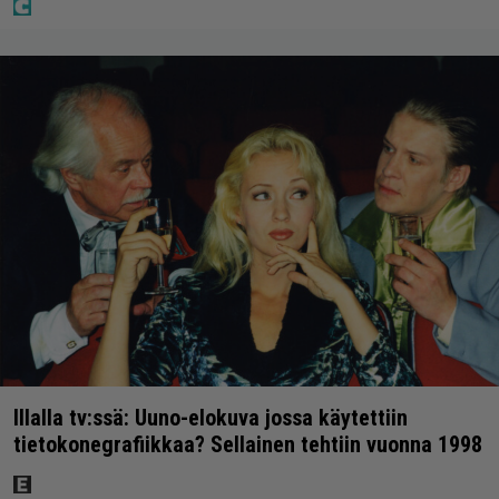
Illalla tv:ssä: Uuno-elokuva jossa käytettiin
tietokonegrafiikkaa? Sellainen tehtiin vuonna 1998