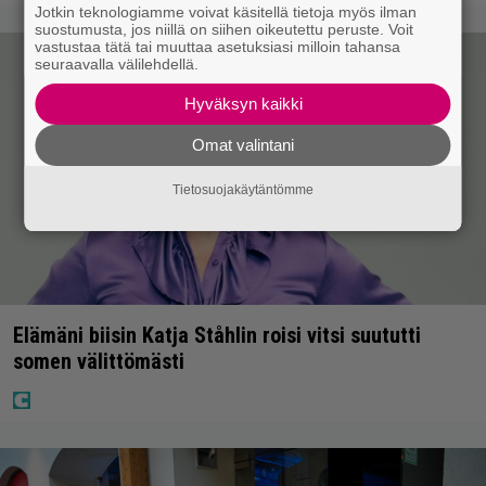
Jotkin teknologiamme voivat käsitellä tietoja myös ilman
suostumusta, jos niillä on siihen oikeutettu peruste. Voit
vastustaa tätä tai muuttaa asetuksiasi milloin tahansa
seuraavalla välilehdellä.
Hyväksyn kaikki
Omat valintani
Tietosuojakäytäntömme
Elämäni biisin Katja Ståhlin roisi vitsi suututti
somen välittömästi