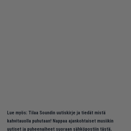
Lue myös:
Tilaa Soundin uutiskirje ja tiedät mistä
kahvitauolla puhutaan! Nappaa ajankohtaiset musiikin
uutiset ja puheenaiheet suoraan sähköpostiin tästä.