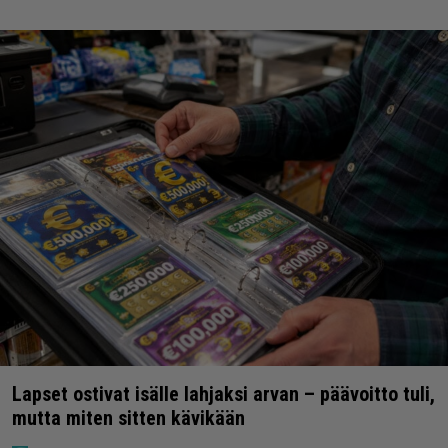
Lapset ostivat isälle lahjaksi arvan – päävoitto tuli,
mutta miten sitten kävikään