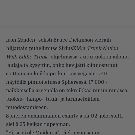
Iron Maiden -solisti Bruce Dickinson vieraili
hiljattain puhelimitse SiriusXM:n
Trunk Nation
With Eddie Trunk
-ohjelmassa. Juttutuokion aikana
laulajalta kysyttiin, onko hevijätti kiinnostunut
soittamaan keikkaputken Las Vegasin LED-
näytöillä pinnoitetussa Spheressä. 17 600 -
paikkaisella areenalla on tekniikkaa muun muassa
tuoksu-, lämpö-, tuuli- ja tärinäefektien
muodostamiseen.
Spheren ensimmäinen esiintyjä oli U2, joka soitti
siellä 25 keikan rupeaman.
”Ei, se ei ole Maidenia”, Dickinson sanoo.