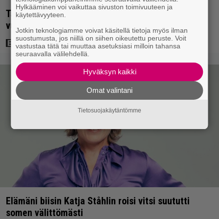
Hylkääminen voi vaikuttaa sivuston toimivuuteen ja
Tänään tv:ssä: Koskettava kotimainen elokuva
käytettävyyteen.
vuodelta 2020 – ”Tehty isolla sydämellä”
Jotkin teknologiamme voivat käsitellä tietoja myös ilman
suostumusta, jos niillä on siihen oikeutettu peruste. Voit
vastustaa tätä tai muuttaa asetuksiasi milloin tahansa
seuraavalla välilehdellä.
Hyväksyn kaikki
Omat valintani
Tietosuojakäytäntömme
Elämäni biisin Katja Ståhlin roisi vitsi suututti
somen välittömästi