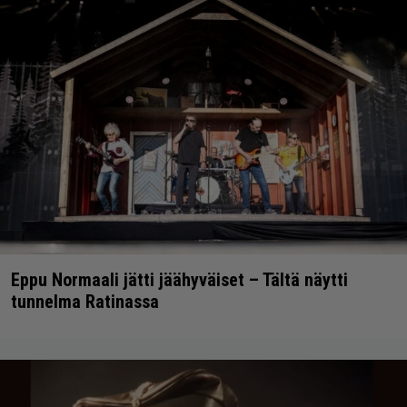
Eppu Normaali jätti jäähyväiset – Tältä näytti
tunnelma Ratinassa