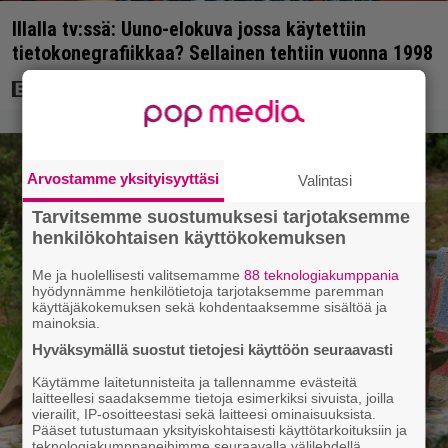
Illalla tv:ssä: Uuno-elokuva jossa käytettiin
tietokonegrafiikkaa? Sellainen tehtiin vuonna 1998
Arvostamme yksityisyyttäsi
Valintasi
Tarvitsemme suostumuksesi tarjotaksemme
henkilökohtaisen käyttökokemuksen
Me ja huolellisesti valitsemamme
88 teknologiakumppania
hyödynnämme henkilötietoja tarjotaksemme paremman
käyttäjäkokemuksen sekä kohdentaaksemme sisältöä ja
mainoksia.
Hyväksymällä suostut tietojesi käyttöön seuraavasti
Käytämme laitetunnisteita ja tallennamme evästeitä
laitteellesi saadaksemme tietoja esimerkiksi sivuista, joilla
vierailit, IP-osoitteestasi sekä laitteesi ominaisuuksista.
Pääset tutustumaan yksityiskohtaisesti käyttötarkoituksiin ja
teknologiakumppaneihimme seuraavalla välilehdellä.