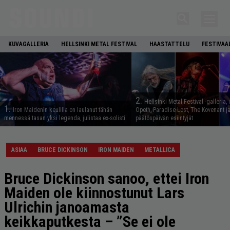
KUVAGALLERIA
HELLSINKI METAL FESTIVAL
HAASTATTELU
FESTIVAA
2.
Hellsinki Metal Festival -galleria, 
1.
Iron Maidenin keulilla on laulanut tähän
Opeth, Paradise Lost, The Kovenant j
mennessä tasan yksi legenda, julistaa ex-solisti
päätöspäivän esiintyjät
ASIAA
BRUCE DICKINSON
IRON MAIDEN
METALLICA
Bruce Dickinson sanoo, ettei Iron
Maiden ole kiinnostunut Lars
Ulrichin janoamasta
keikkaputkesta – ”Se ei ole