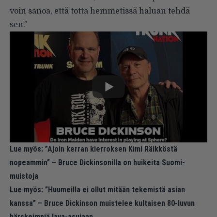
voin sanoa, että totta hemmetissä haluan tehdä
sen.”
Lue myös:
”Ajoin kerran kierroksen Kimi Räikköstä
nopeammin” – Bruce Dickinsonilla on huikeita Suomi-
muistoja
Lue myös:
”Huumeilla ei ollut mitään tekemistä asian
kanssa” – Bruce Dickinson muistelee kultaisen 80-luvun
härskeimpiä lava-asujaan