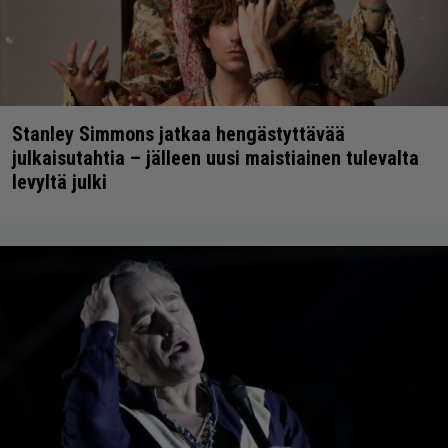
Stanley Simmons jatkaa hengästyttävää
julkaisutahtia – jälleen uusi maistiainen tulevalta
levyltä julki