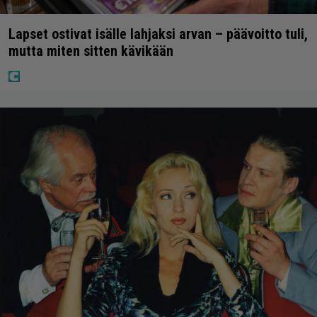
Lapset ostivat isälle lahjaksi arvan – päävoitto tuli,
mutta miten sitten kävikään