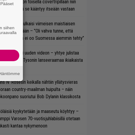
vio: Saimaa on toisella covertripillään niin
. Pääset
e
vereeni, että se kääntyy itseään vastaan
rko Annala julkaisi viimeisen maistiaisen
n siihen
olodebyytiltään – ”Oli vahva tunne, että
uraavalla
llaista musaa ei oo Suomessa aiemmin tehty”
thrax julkaisi uuden videon – yhtye julistaa
isillään Mike Tysonin lanseeraamaa ikiaikaista
isautta
äytäntömme
ns N’ Rosesin keikalla nähtiin yllätysvieras
oraan country-maailman huipulta – näin
koonpano suoriutui Bob Dylanin klassikosta
öläisiä kyykytetään ja maaseutu köyhtyy –
mppi Varosen 70-vuotisjuhlabiisillä otetaan
ukasti kantaa nykymenoon