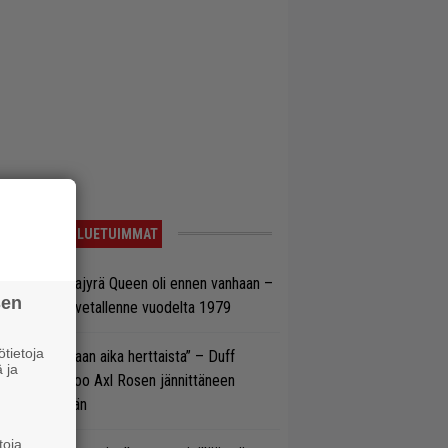
LUETUIMMAT
llainen keikkajyrä Queen oli ennen vanhaan –
sen
tso tulinen livetallenne vuodelta 1979
tietoja
e oli oikeastaan aika herttaista” – Duff
 ja
cKagan kertoo Axl Rosen jännittäneen
C/DC-pestiään
toja