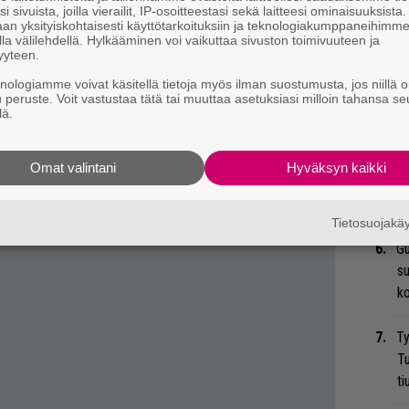
Ar
i sivuista, joilla vierailit, IP-osoitteestasi sekä laitteesi ominaisuuksista
an yksityiskohtaisesti käyttötarkoituksiin ja teknologiakumppaneihimm
su
la välilehdellä. Hylkääminen voi vaikuttaa sivuston toimivuuteen ja
yyteen.
Ma
knologiamme voivat käsitellä tietoja myös ilman suostumusta, jos niillä o
so
u peruste. Voit vastustaa tätä tai muuttaa asetuksiasi milloin tahansa se
lä.
tä
An
Omat valintani
Hyväksyn kaikki
 tiedät mistä kahvitauolla puhutaan! Nappaa
bi
vi
eenaiheet suoraan sähköpostiin tästä.
Tietosuojak
Gu
su
ko
Ty
Tu
ti