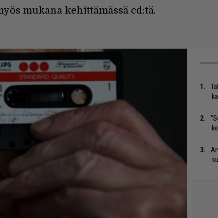
myös mukana kehittämässä cd:tä.
Tä
ka
”S
ke
Ar
su