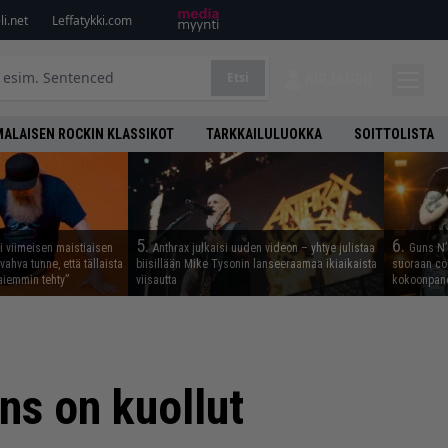
i.net
Leffatykki.com
Etsi
KIRJAUDU
ALAISEN ROCKIN KLASSIKOT
TARKKAILULUOKKA
SOITTOLISTA
5.
6.
i viimeisen maistiaisen
Anthrax julkaisi uuden videon – yhtye julistaa
Guns N’ 
vahva tunne, että tällaista
biisillään Mike Tysonin lanseeraamaa ikiaikaista
suoraan co
iemmin tehty”
viisautta
kokoonpano
ns on kuollut