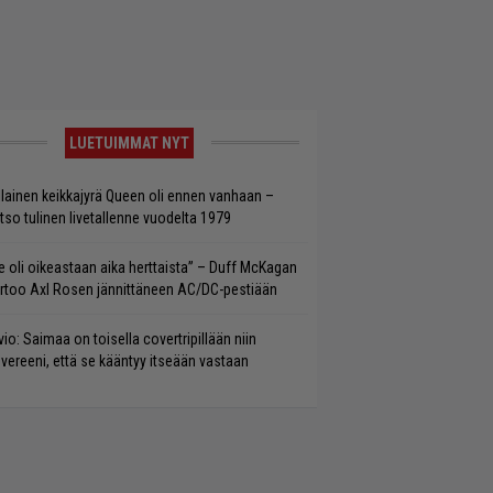
LUETUIMMAT NYT
llainen keikkajyrä Queen oli ennen vanhaan –
tso tulinen livetallenne vuodelta 1979
e oli oikeastaan aika herttaista” – Duff McKagan
rtoo Axl Rosen jännittäneen AC/DC-pestiään
vio: Saimaa on toisella covertripillään niin
vereeni, että se kääntyy itseään vastaan