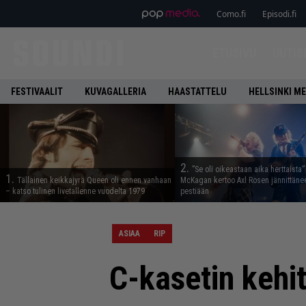
Como.fi
Episodi.fi
ETUSIVU
UUTIS
FESTIVAALIT
KUVAGALLERIA
HAASTATTELU
HELLSINKI ME
2.
”Se oli oikeastaan aika herttaista”
1.
Tällainen keikkajyrä Queen oli ennen vanhaan
McKagan kertoo Axl Rosen jännittäne
– katso tulinen livetallenne vuodelta 1979
pestiään
ASIAA
RIP
C-kasetin kehit