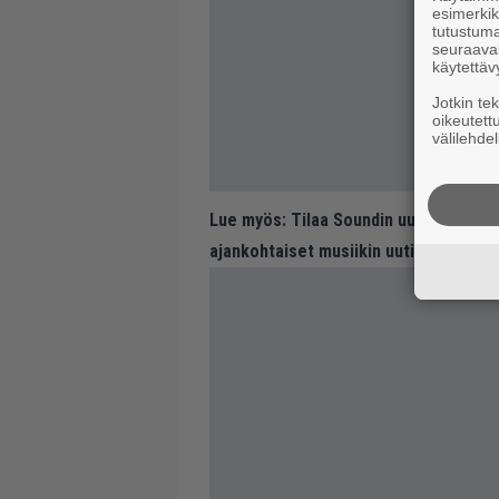
esimerkiks
tutustuma
seuraaval
käytettäv
Jotkin te
oikeutett
välilehdel
Lue myös:
Tilaa Soundin uutiskirje ja
ajankohtaiset musiikin uutiset ja puh