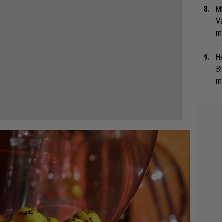
Mi
Va
me
He
Bl
mu