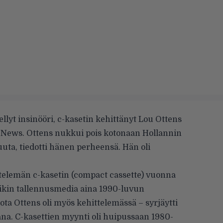
llyt insinööri, c-kasetin kehittänyt Lou Ottens
 News
. Ottens nukkui pois kotonaan Hollannin
uuta, tiedotti hänen perheensä. Hän oli
ttelemän c-kasetin (compact cassette) vuonna
siikin tallennusmedia aina 1990-luvun
jota Ottens oli myös kehittelemässä – syrjäytti
na. C-kasettien myynti oli huipussaan 1980-