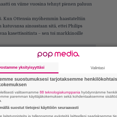
maatti on viime vuosina tehnyt pienen paluun
986. Kun Ottensia myöhemmin
haastateltiin
 katuvansa ainoastaan sitä, ettei Philips
aa kasettisoitinta – sen toi markkinoille
vostamme yksityisyyttäsi
Valintasi
Tä
semme suostumuksesi tarjotaksemme henkilökohtai
ka
ökokemuksen
lellisesti valitsemamme
88 teknologiakumppania
hyödynnämme henkilö
”S
semme paremman käyttäjäkokemuksen sekä kohdentaaksemme sisältöä
M
a.
A
ällä suostut tietojesi käyttöön seuraavasti
laitetunnisteita ja tallennamme evästeitä laitteellesi saadaksemme tie