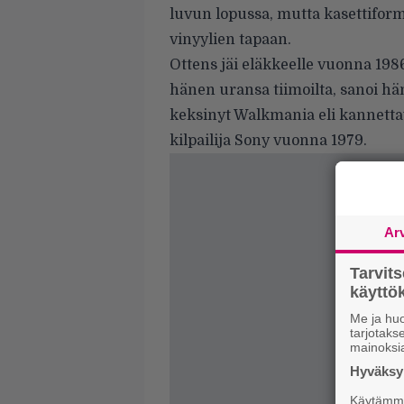
luvun lopussa, mutta kasettifor
vinyylien tapaan.
Ottens jäi eläkkeelle vuonna 1
hänen uransa tiimoilta, sanoi hän
keksinyt Walkmania eli kannettav
kilpailija Sony vuonna 1979.
Ar
Tarvit
käytt
Me ja huo
tarjotak
mainoksi
Hyväksym
Käytämme 