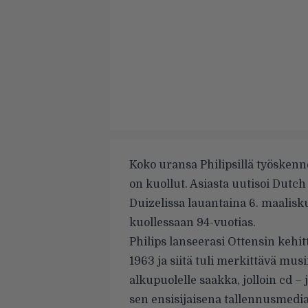
Koko uransa Philipsillä työskenne
on kuollut. Asiasta uutisoi
Dutch
Duizelissa lauantaina 6. maalisk
kuollessaan 94-vuotias.
Philips lanseerasi Ottensin kehi
1963 ja siitä tuli merkittävä mu
alkupuolelle saakka, jolloin cd – 
sen ensisijaisena tallennusmedia