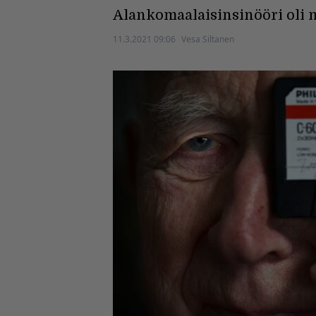
Alankomaalaisinsinööri oli 
11.3.2021 09:06
Vesa Siltanen