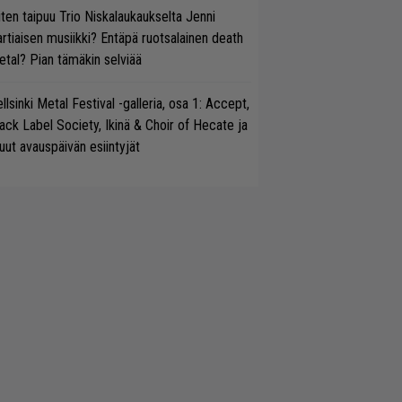
ten taipuu Trio Niskalaukaukselta Jenni
rtiaisen musiikki? Entäpä ruotsalainen death
tal? Pian tämäkin selviää
llsinki Metal Festival -galleria, osa 1: Accept,
ack Label Society, Ikinä & Choir of Hecate ja
ut avauspäivän esiintyjät