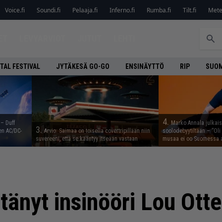
Voice.fi
Soundi.fi
Pelaaja.fi
Inferno.fi
Rumba.fi
Tilt.fi
Metel
ET
LEVYARVIOT
JUTUT
LEHTI
TAL FESTIVAL
JYTÄKESÄ GO-GO
ENSINÄYTTÖ
RIP
SUOM
4.
 – Duff
Marko Annala julkais
3.
en AC/DC-
Arvio: Saimaa on toisella covertripillään niin
soolodebyytiltään – ”Oli 
suvereeni, että se kääntyy itseään vastaan
musaa ei oo Suomessa a
tänyt insinööri Lou Otte