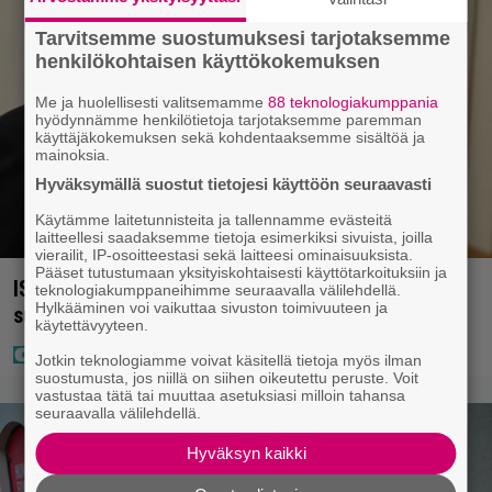
Tarvitsemme suostumuksesi tarjotaksemme
henkilökohtaisen käyttökokemuksen
Me ja huolellisesti valitsemamme
88 teknologiakumppania
hyödynnämme henkilötietoja tarjotaksemme paremman
käyttäjäkokemuksen sekä kohdentaaksemme sisältöä ja
mainoksia.
Hyväksymällä suostut tietojesi käyttöön seuraavasti
Käytämme laitetunnisteita ja tallennamme evästeitä
laitteellesi saadaksemme tietoja esimerkiksi sivuista, joilla
vierailit, IP-osoitteestasi sekä laitteesi ominaisuuksista.
Pääset tutustumaan yksityiskohtaisesti käyttötarkoituksiin ja
IS: Hjalliksen ja Jasminen häissä suomalainen
teknologiakumppaneihimme seuraavalla välilehdellä.
Hylkääminen voi vaikuttaa sivuston toimivuuteen ja
supertähti
käytettävyyteen.
Jotkin teknologiamme voivat käsitellä tietoja myös ilman
suostumusta, jos niillä on siihen oikeutettu peruste. Voit
vastustaa tätä tai muuttaa asetuksiasi milloin tahansa
seuraavalla välilehdellä.
Hyväksyn kaikki