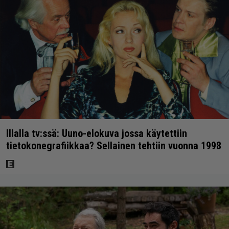
Illalla tv:ssä: Uuno-elokuva jossa käytettiin
tietokonegrafiikkaa? Sellainen tehtiin vuonna 1998