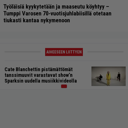
Työläisiä kyykytetään ja maaseutu köyhtyy –
Tumppi Varosen 70-vuotisjuhlabiisillä otetaan
tiukasti kantaa nykymenoon
AIHEESEEN LIITTYEN
Cate Blanchettin pistämättömät
tanssimuuvit varastavat show’n
Sparksin uudella musiikkivideolla