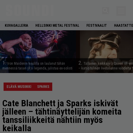
KUVAGALLERIA
HELLSINKI METAL FESTIVAL
FESTIVAALIT
HAASTATTE
1.
2.
Iron Maidenin keulilla on laulanut tähän
Tällainen keikkajyrä Queen oli e
mennessä tasan yksi legenda, julistaa ex-solisti
– katso tulinen livetallenne vuodelta
ELÄVÄ MUSIIKKI
SPARKS
Cate Blanchett ja Sparks iskivät
jälleen – tähtinäyttelijän komeita
tanssiliikkeitä nähtiin myös
keikalla