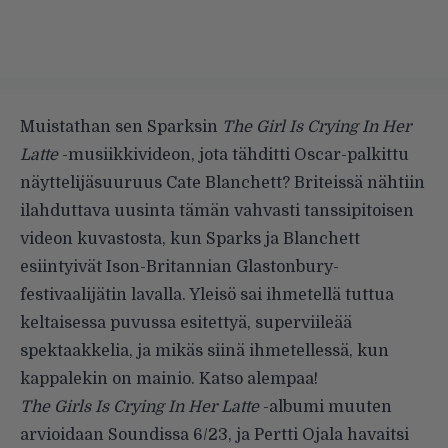
Muistathan sen Sparksin
The Girl Is Crying In Her
Latte
-musiikkivideon, jota tähditti Oscar-palkittu
näyttelijäsuuruus Cate Blanchett? Briteissä nähtiin
ilahduttava uusinta tämän vahvasti tanssipitoisen
videon kuvastosta, kun Sparks ja Blanchett
esiintyivät Ison-Britannian Glastonbury-
festivaalijätin lavalla. Yleisö sai ihmetellä tuttua
keltaisessa puvussa esitettyä, superviileää
spektaakkelia, ja mikäs siinä ihmetellessä, kun
kappalekin on mainio. Katso alempaa!
The Girls Is Crying In Her Latte
-albumi muuten
arvioidaan Soundissa 6/23, ja Pertti Ojala havaitsi