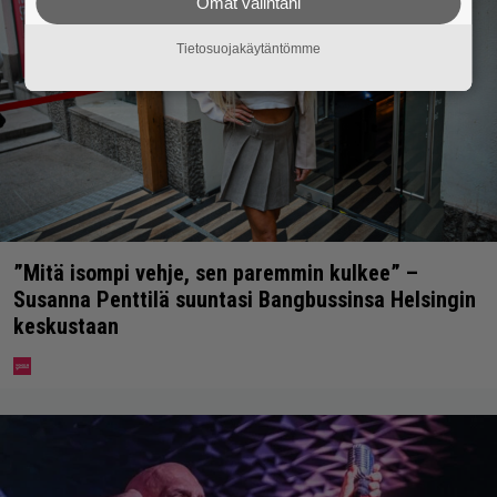
Omat valintani
Tietosuojakäytäntömme
”Mitä isompi vehje, sen paremmin kulkee” –
Susanna Penttilä suuntasi Bangbussinsa Helsingin
keskustaan