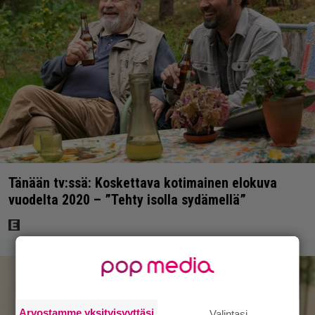
Tänään tv:ssä: Koskettava kotimainen elokuva
vuodelta 2020 – ”Tehty isolla sydämellä”
Arvostamme yksityisyyttäsi
Valintasi