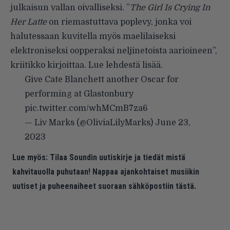
julkaisun vallan oivalliseksi. ”
The Girl Is Crying In
Her Latte
on riemastuttava poplevy, jonka voi
halutessaan kuvitella myös maelilaiseksi
elektroniseksi oopperaksi neljinetoista aarioineen”,
kriitikko kirjoittaa. Lue lehdestä lisää.
Give Cate Blanchett another Oscar for
performing at Glastonbury
pic.twitter.com/whMCmB7za6
— Liv Marks (@OliviaLilyMarks)
June 23,
2023
Lue myös:
Tilaa Soundin uutiskirje ja tiedät mistä
kahvitauolla puhutaan! Nappaa ajankohtaiset musiikin
uutiset ja puheenaiheet suoraan sähköpostiin tästä.