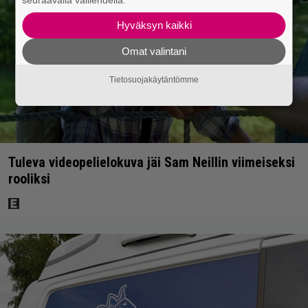
seuraavalla välilehdellä.
Hyväksyn kaikki
Omat valintani
Tietosuojakäytäntömme
Tuleva videopelielokuva jäi Sam Neillin viimeiseksi
rooliksi