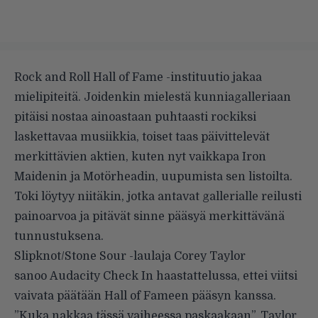
Rock and Roll Hall of Fame -instituutio jakaa
mielipiteitä. Joidenkin mielestä kunniagalleriaan
pitäisi nostaa ainoastaan puhtaasti rockiksi
laskettavaa musiikkia, toiset taas päivittelevät
merkittävien aktien, kuten nyt vaikkapa Iron
Maidenin ja Motörheadin, uupumista sen listoilta.
Toki löytyy niitäkin, jotka antavat gallerialle reilusti
painoarvoa ja pitävät sinne pääsyä merkittävänä
tunnustuksena.
Slipknot/Stone Sour -laulaja Corey Taylor
sanoo Audacity Check In haastattelussa, ettei viitsi
vaivata päätään Hall of Fameen pääsyn kanssa.
”Kuka nakkaa tässä vaiheessa paskaakaan”, Taylor