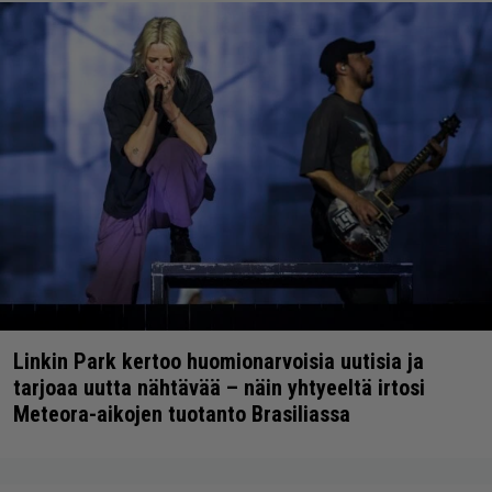
Linkin Park kertoo huomionarvoisia uutisia ja
tarjoaa uutta nähtävää – näin yhtyeeltä irtosi
Meteora-aikojen tuotanto Brasiliassa