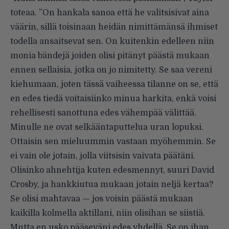
toteaa. ”On hankala sanoa että he valitsisivat aina
väärin, sillä toisinaan heidän nimittämänsä ihmiset
todella ansaitsevat sen. On kuitenkin edelleen niin
monia bändejä joiden olisi pitänyt päästä mukaan
ennen sellaisia, jotka on jo nimitetty. Se saa vereni
kiehumaan, joten tässä vaiheessa tilanne on se, että
en edes tiedä voitaisiinko minua harkita, enkä voisi
rehellisesti sanottuna edes vähempää välittää.
Minulle ne ovat selkääntaputtelua uran lopuksi.
Ottaisin sen mieluummin vastaan myöhemmin. Se
ei vain ole jotain, jolla viitsisin vaivata päätäni.
Olisinko ahnehtija kuten edesmennyt, suuri David
Crosby, ja hankkiutua mukaan jotain neljä kertaa?
Se olisi mahtavaa — jos voisin päästä mukaan
kaikilla kolmella aktillani, niin olisihan se siistiä.
Mutta en usko pääseväni edes yhdellä. Se on ihan