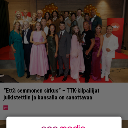
”Että semmonen sirkus” – TTK-kilpailijat
julkistettiin ja kansalla on sanottavaa