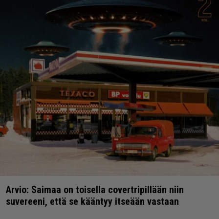
Arvio: Saimaa on toisella covertripillään niin
suvereeni, että se kääntyy itseään vastaan