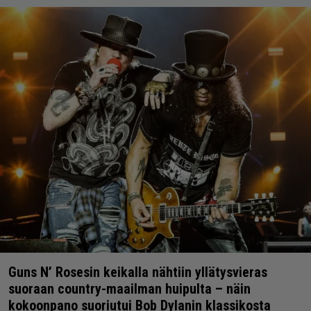
Guns N’ Rosesin keikalla nähtiin yllätysvieras
suoraan country-maailman huipulta – näin
kokoonpano suoriutui Bob Dylanin klassikosta