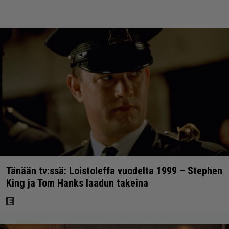
Tänään tv:ssä: Loistoleffa vuodelta 1999 – Stephen
King ja Tom Hanks laadun takeina