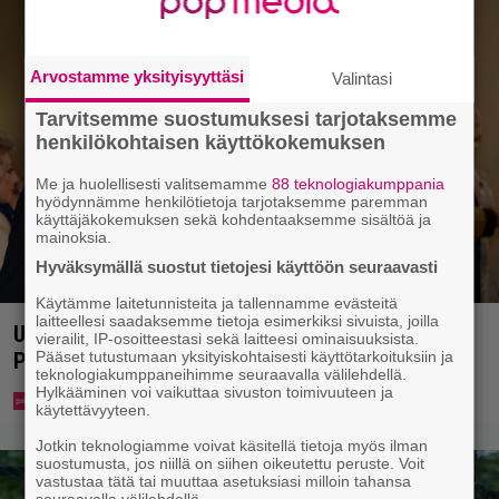
Arvostamme yksityisyyttäsi
Valintasi
Tarvitsemme suostumuksesi tarjotaksemme
henkilökohtaisen käyttökokemuksen
Me ja huolellisesti valitsemamme
88 teknologiakumppania
hyödynnämme henkilötietoja tarjotaksemme paremman
käyttäjäkokemuksen sekä kohdentaaksemme sisältöä ja
mainoksia.
Hyväksymällä suostut tietojesi käyttöön seuraavasti
Käytämme laitetunnisteita ja tallennamme evästeitä
laitteellesi saadaksemme tietoja esimerkiksi sivuista, joilla
Uuno: Hjallis Harkimo menee naimisiin Jasmine
vierailit, IP-osoitteestasi sekä laitteesi ominaisuuksista.
Pajarin kanssa
Pääset tutustumaan yksityiskohtaisesti käyttötarkoituksiin ja
teknologiakumppaneihimme seuraavalla välilehdellä.
Hylkääminen voi vaikuttaa sivuston toimivuuteen ja
käytettävyyteen.
Jotkin teknologiamme voivat käsitellä tietoja myös ilman
suostumusta, jos niillä on siihen oikeutettu peruste. Voit
vastustaa tätä tai muuttaa asetuksiasi milloin tahansa