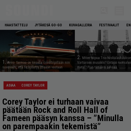
HAASTATTELU
JYTÄKESÄ GO-GO
KUVAGALLERIA
FESTIVAALIT
EN
2.
Miten taipuu Trio Niskalaukaukse
1.
Arvio: Saimaa on toisella covertripillään niin
Vartiaisen musiikki? Entäpä ruotsala
suvereeni, että se kääntyy itseään vastaan
metal? Pian tämäkin selviää
ASIAA
COREY TAYLOR
Corey Taylor ei turhaan vaivaa
päätään Rock and Roll Hall of
Fameen pääsyn kanssa – ”Minulla
on parempaakin tekemistä”