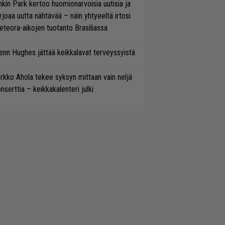
nkin Park kertoo huomionarvoisia uutisia ja
rjoaa uutta nähtävää – näin yhtyeeltä irtosi
teora-aikojen tuotanto Brasiliassa
enn Hughes jättää keikkalavat terveyssyistä
rkko Ahola tekee syksyn mittaan vain neljä
nserttia – keikkakalenteri julki