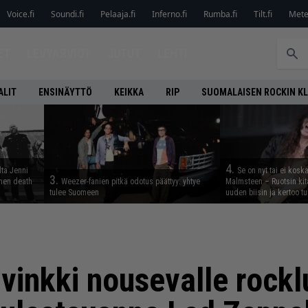
Voice.fi
Soundi.fi
Pelaaja.fi
Inferno.fi
Rumba.fi
Tilt.fi
Metel
ET
LEVYARVIOT
JUTUT
LEHTI
ALIT
ENSINÄYTTÖ
KEIKKA
RIP
SUOMALAISEN ROCKIN K
4.
lta Jenni
Se on nyt tai ei kosk
3.
inen death
Weezer-fanien pitkä odotus päättyy: yhtye
Malmsteen – Ruotsin kit
tulee Suomeen
uuden biisin ja kertoo tu
vinkki nousevalle rockl