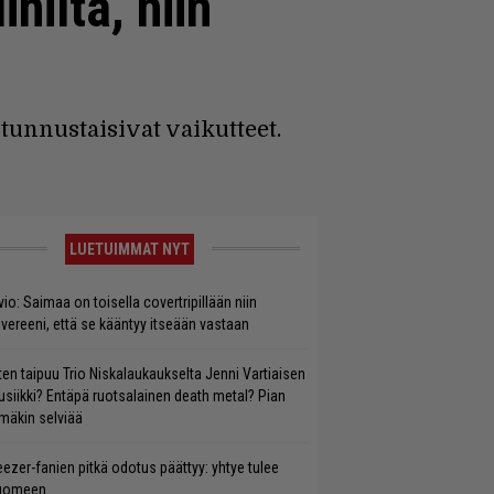
iltä, niin
tunnustaisivat vaikutteet.
LUETUIMMAT NYT
vio: Saimaa on toisella covertripillään niin
vereeni, että se kääntyy itseään vastaan
ten taipuu Trio Niskalaukaukselta Jenni Vartiaisen
siikki? Entäpä ruotsalainen death metal? Pian
mäkin selviää
ezer-fanien pitkä odotus päättyy: yhtye tulee
uomeen