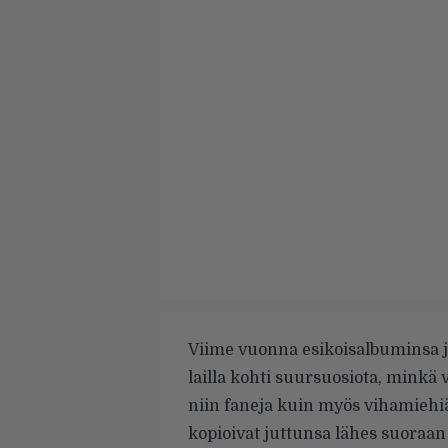
Viime vuonna
esikoisalbuminsa
j
lailla kohti suursuosiota, minkä
niin faneja kuin myös vihamiehiä
kopioivat juttunsa lähes suoraan 