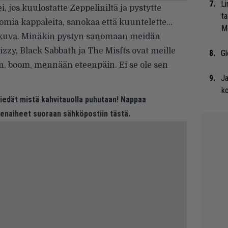
Li
i, jos kuulostatte Zeppeliniltä ja pystytte
ta
omia kappaleita, sanokaa että kuuntelette…
Me
sikuva. Minäkin pystyn sanomaan meidän
zzy, Black Sabbath ja The Misfts ovat meille
Gl
sen, boom, mennään eteenpäin. Ei se ole sen
Ja
ko
 tiedät mistä kahvitauolla puhutaan! Nappaa
eenaiheet suoraan sähköpostiin tästä.