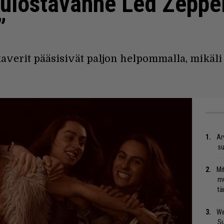
lostavanne Led Zeppelin
”
averit pääsisivät paljon helpommalla, mikäli 
Ar
su
Mi
mu
tä
We
S