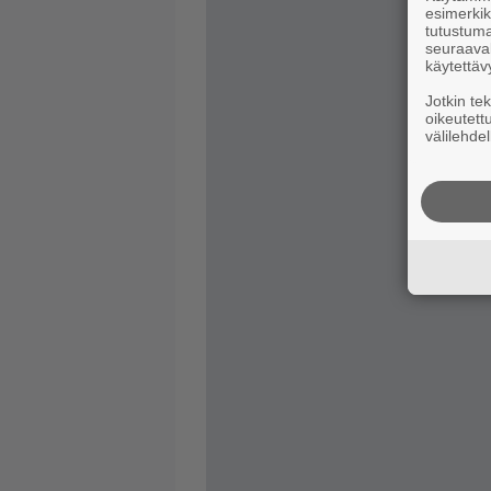
esimerkiks
tutustuma
seuraaval
käytettäv
Jotkin te
oikeutett
välilehdel