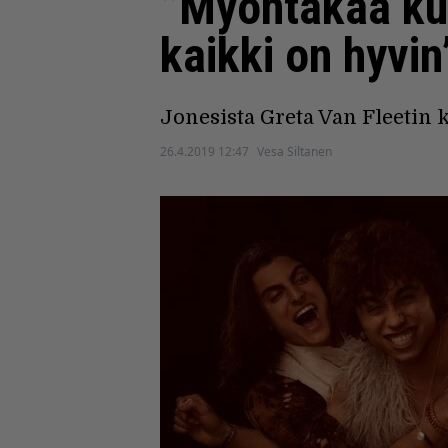
”Myöntäkää kuu
kaikki on hyvin
Jonesista Greta Van Fleetin k
26.4.2019 12:47
Vesa Siltanen