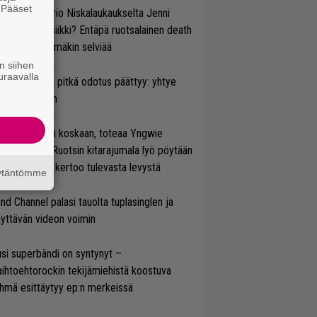
. Pääset
ten taipuu Trio Niskalaukaukselta Jenni
e
rtiaisen musiikki? Entäpä ruotsalainen death
tal? Pian tämäkin selviää
n siihen
uraavalla
ezer-fanien pitkä odotus päättyy: yhtye
ulee Suomeen
 on nyt tai ei koskaan, toteaa Yngwie
lmsteen – Ruotsin kitarajumala lyö pöytään
den biisin ja kertoo tulevasta levystä
äytäntömme
ind Channel palasi tauolta tuplasinglen ja
yttävän videon voimin
si superbändi on syntynyt –
ihtoehtorockin tekijämiehistä koostuva
hmä esittäytyy ep:n merkeissä