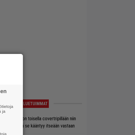
sen
LUETUIMMAT
tietoja
 ja
vio: Saimaa on toisella covertripillään niin
vereeni, että se kääntyy itseään vastaan
toja