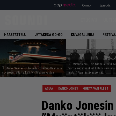
Como.fi
Episodi.fi
ETUSIVU
UUTIS
HAASTATTELU
JYTÄKESÄ GO-GO
KUVAGALLERIA
FESTIVA
2.
Miten taipuu Trio Niskalaukaukse
1.
Arvio: Saimaa on toisella covertripillään niin
Vartiaisen musiikki? Entäpä ruotsala
suvereeni, että se kääntyy itseään vastaan
metal? Pian tämäkin selviää
ASIAA
DANKO JONES
GRETA VAN FLEET
Danko Jonesin 