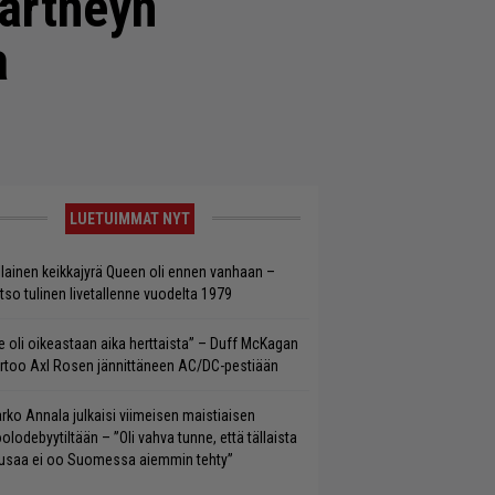
artneyn
a
LUETUIMMAT NYT
llainen keikkajyrä Queen oli ennen vanhaan –
tso tulinen livetallenne vuodelta 1979
e oli oikeastaan aika herttaista” – Duff McKagan
rtoo Axl Rosen jännittäneen AC/DC-pestiään
rko Annala julkaisi viimeisen maistiaisen
olodebyytiltään – ”Oli vahva tunne, että tällaista
saa ei oo Suomessa aiemmin tehty”