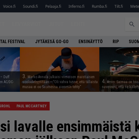
Voice.fi
Soundi.fi
Pelaaja.fi
Inferno.fi
Rumba.fi
Tilt.fi
Metel
ET
LEVYARVIOT
JUTUT
LEHTI
TAL FESTIVAL
JYTÄKESÄ GO-GO
ENSINÄYTTÖ
RIP
SUOM
3.
 – Duff
Marko Annala julkaisi viimeisen maistiaisen
4.
en AC/DC-
soolodebyytiltään – ”Oli vahva tunne, että tällaista
Arvio: Saimaa on toise
musaa ei oo Suomessa aiemmin tehty”
suvereeni, että se käänt
GROHL
PAUL MCCARTNEY
si lavalle ensimmäistä 