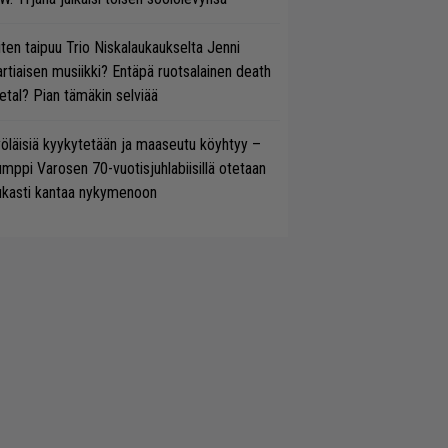
ten taipuu Trio Niskalaukaukselta Jenni
rtiaisen musiikki? Entäpä ruotsalainen death
tal? Pian tämäkin selviää
öläisiä kyykytetään ja maaseutu köyhtyy –
mppi Varosen 70-vuotisjuhlabiisillä otetaan
ukasti kantaa nykymenoon