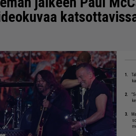
leman jälkeen Paul McC
ideokuvaa katsottaviss
Tä
ka
”S
ke
Ma
so
mu