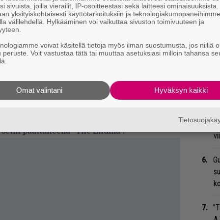
A
i sivuista, joilla vierailit, IP-osoitteestasi sekä laitteesi ominaisuuksista
an yksityiskohtaisesti käyttötarkoituksiin ja teknologiakumppaneihimm
la välilehdellä. Hylkääminen voi vaikuttaa sivuston toimivuuteen ja
Ma
yyteen.
so
knologiamme voivat käsitellä tietoja myös ilman suostumusta, jos niillä o
tä
u peruste. Voit vastustaa tätä tai muuttaa asetuksiasi milloin tahansa se
lä.
n Rock and Roll Hall of Fameen viime
Ar
su
uce Springsteen
. Pomo antoi panoksensa
Omat valintani
Hyväksyn kaikki
ur Maniin”. Springsteen toivoi 18. päivä
An
 McCartneylle ”loistavaa tulevaa 80 vuotta”.
Tietosuojak
bi
setin päättäneellä ”The Endillä”.
vi
Gu
su
ko
”T
A.