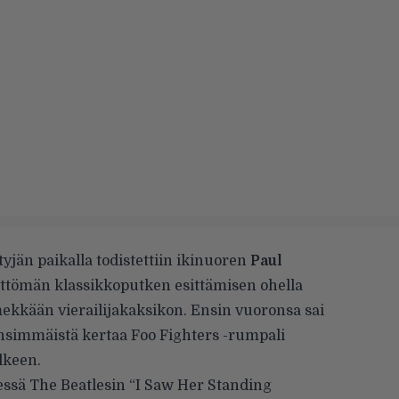
yjän paikalla todistettiin ikinuoren
Paul
ttömän klassikkoputken esittämisen ohella
mekkään vierailijakaksikon. Ensin vuoronsa sai
 ensimmäistä kertaa Foo Fighters -rumpali
lkeen.
essä The Beatlesin “I Saw Her Standing