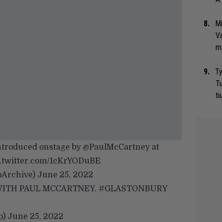
Mi
Va
me
Ty
Tu
ti
ntroduced onstage by
@PaulMcCartney
at
c.twitter.com/1cKrYODuBE
oArchive)
June 25, 2022
WITH PAUL MCCARTNEY.
#GLASTONBURY
p)
June 25, 2022