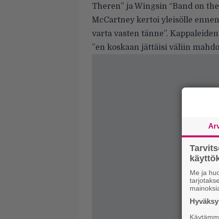
Theren” ja Wingsin “Band on the
McCartney kertoi yleisölle ennen
varta vasten tänne”. Kappaleiden 
”en koskaan jättäisi väliin mahdol
Ar
Tarvit
käytt
Me ja huo
tarjotak
mainoksi
Hyväksym
Käytämme 