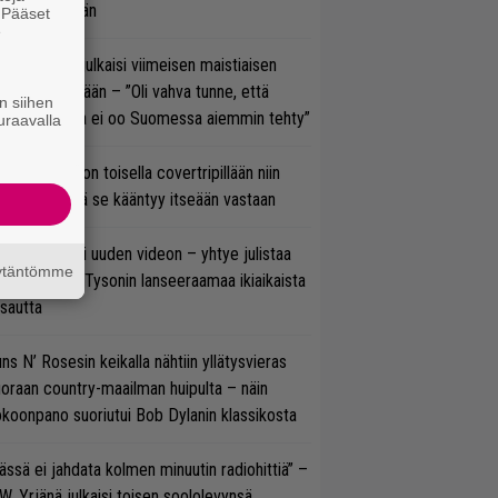
C/DC-pestiään
. Pääset
e
rko Annala julkaisi viimeisen maistiaisen
olodebyytiltään – ”Oli vahva tunne, että
n siihen
llaista musaa ei oo Suomessa aiemmin tehty”
uraavalla
vio: Saimaa on toisella covertripillään niin
vereeni, että se kääntyy itseään vastaan
thrax julkaisi uuden videon – yhtye julistaa
äytäntömme
isillään Mike Tysonin lanseeraamaa ikiaikaista
isautta
ns N’ Rosesin keikalla nähtiin yllätysvieras
oraan country-maailman huipulta – näin
koonpano suoriutui Bob Dylanin klassikosta
ässä ei jahdata kolmen minuutin radiohittiä” –
W. Yrjänä julkaisi toisen soololevynsä