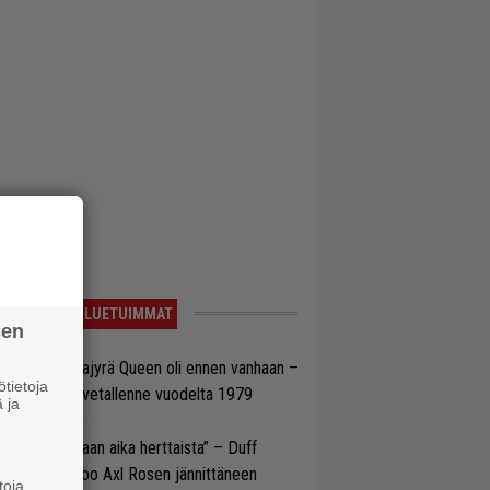
LUETUIMMAT
sen
llainen keikkajyrä Queen oli ennen vanhaan –
tietoja
tso tulinen livetallenne vuodelta 1979
 ja
e oli oikeastaan aika herttaista” – Duff
cKagan kertoo Axl Rosen jännittäneen
toja