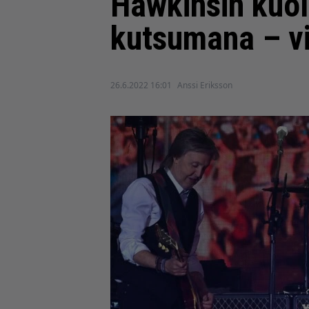
Hawkinsin kuo
kutsumana – v
26.6.2022 16:01
Anssi Eriksson