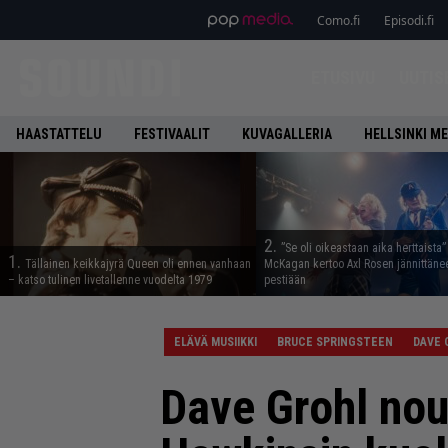
Como.fi
Episodi.fi
ETUSIVU
UUTIS
HAASTATTELU
FESTIVAALIT
KUVAGALLERIA
HELLSINKI ME
2.
”Se oli oikeastaan aika herttaista”
1.
Tällainen keikkajyrä Queen oli ennen vanhaan
McKagan kertoo Axl Rosen jännittäne
– katso tulinen livetallenne vuodelta 1979
pestiään
ELÄVÄ MUSIIKKI
BRUCE SPRINGSTEEN
DAVE 
Dave Grohl nou