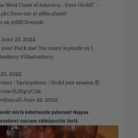
the West Coast of America… Dave Grohl!” –
ught Dave out at
@bbcglasto
!
en on
@BBCSounds
)
June 25, 2022
e now! Fuck me! Too many legends on 1
tonbury
#Glastonbury
 25, 2022
tney / Springsteen / Grohl jam session 🤯
r.com/tLiXqrgCAk
eeRascal)
June 26, 2022
 tiedät mistä kahvitauolla puhutaan! Nappaa
eenaiheet suoraan sähköpostiin tästä.