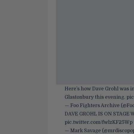
Here’s how Dave Grohl was i
Glastonbury this evening.
pi
— Foo Fighters Archive (@Fo
DAVE GROHL IS ON STAGE 
pic.twitter.com/fwlzKF25Wp
— Mark Savage (@mrdiscopo