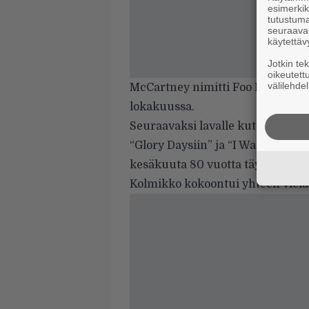
esimerkiks
tutustuma
seuraaval
käytettäv
Jotkin te
oikeutett
välilehdel
McCartney nimitti Foo Fightersi
lokakuussa.
Seuraavaksi lavalle kutsuttiin
Br
“Glory Daysiin” ja “I Wanna Be Yo
kesäkuuta 80 vuotta täyttäneelle
Kolmikko kokoontui yhteen vielä 