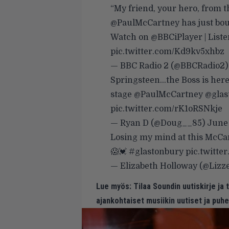
“My friend, your hero, from 
@PaulMcCartney
has just bo
Watch on
@BBCiPlayer
| List
pic.twitter.com/Kd9kv5xhbz
— BBC Radio 2 (@BBCRadio2
Springsteen…the Boss is her
stage
@PaulMcCartney
@glas
pic.twitter.com/rK1oRSNkje
— Ryan D (@Doug__85)
June
Losing my mind at this McCar
😱💓
#glastonbury
pic.twitte
— Elizabeth Holloway (@Lizz
Lue myös:
Tilaa Soundin uutiskirje ja
ajankohtaiset musiikin uutiset ja puh