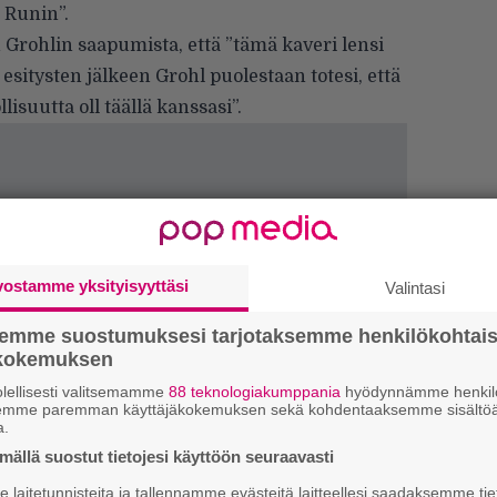
 Runin”.
 Grohlin saapumista, että ”tämä kaveri lensi
esitysten jälkeen Grohl puolestaan totesi, että
lisuutta oll täällä kanssasi”.
vostamme yksityisyyttäsi
Valintasi
semme suostumuksesi tarjotaksemme henkilökohtai
ökokemuksen
Tä
lellisesti valitsemamme
88 teknologiakumppania
hyödynnämme henkilö
ka
semme paremman käyttäjäkokemuksen sekä kohdentaaksemme sisältöä
a.
”S
ällä suostut tietojesi käyttöön seuraavasti
M
laitetunnisteita ja tallennamme evästeitä laitteellesi saadaksemme tie