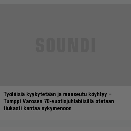
Työläisiä kyykytetään ja maaseutu köyhtyy –
Tumppi Varosen 70-vuotisjuhlabiisillä otetaan
tiukasti kantaa nykymenoon