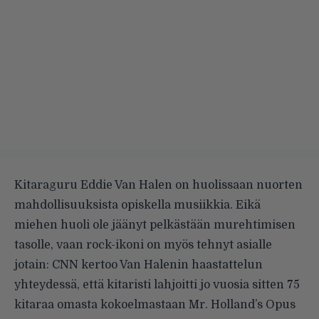
Kitaraguru Eddie Van Halen on huolissaan nuorten
mahdollisuuksista opiskella musiikkia. Eikä
miehen huoli ole jäänyt pelkästään murehtimisen
tasolle, vaan rock-ikoni on myös tehnyt asialle
jotain:
CNN kertoo
Van Halenin haastattelun
yhteydessä, että kitaristi lahjoitti jo vuosia sitten 75
kitaraa omasta kokoelmastaan Mr. Holland’s Opus