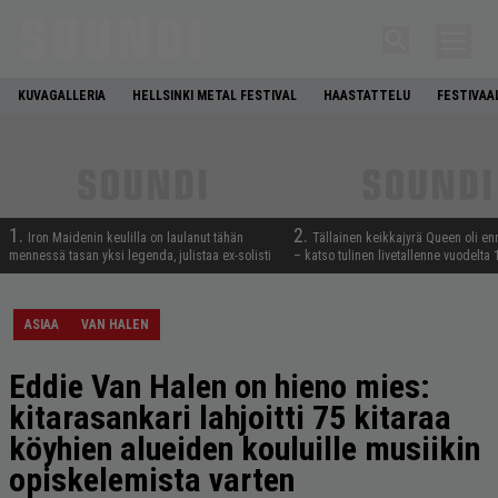
KUVAGALLERIA
HELLSINKI METAL FESTIVAL
HAASTATTELU
FESTIVAA
1.
2.
Iron Maidenin keulilla on laulanut tähän
Tällainen keikkajyrä Queen oli e
mennessä tasan yksi legenda, julistaa ex-solisti
– katso tulinen livetallenne vuodelta
ASIAA
VAN HALEN
Eddie Van Halen on hieno mies:
kitarasankari lahjoitti 75 kitaraa
köyhien alueiden kouluille musiikin
opiskelemista varten