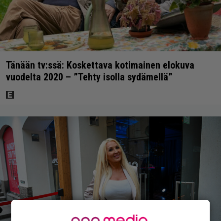
Tänään tv:ssä: Koskettava kotimainen elokuva
vuodelta 2020 – ”Tehty isolla sydämellä”