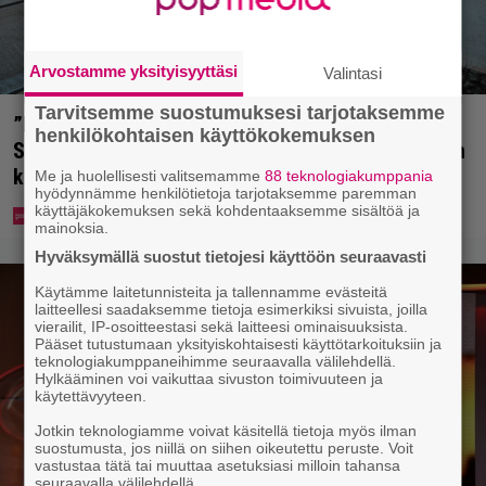
Arvostamme yksityisyyttäsi
Valintasi
Tarvitsemme suostumuksesi tarjotaksemme
”Mitä isompi vehje, sen paremmin kulkee” –
henkilökohtaisen käyttökokemuksen
Susanna Penttilä suuntasi Bangbussinsa Helsingin
keskustaan
Me ja huolellisesti valitsemamme
88 teknologiakumppania
hyödynnämme henkilötietoja tarjotaksemme paremman
käyttäjäkokemuksen sekä kohdentaaksemme sisältöä ja
mainoksia.
Hyväksymällä suostut tietojesi käyttöön seuraavasti
Käytämme laitetunnisteita ja tallennamme evästeitä
laitteellesi saadaksemme tietoja esimerkiksi sivuista, joilla
vierailit, IP-osoitteestasi sekä laitteesi ominaisuuksista.
Pääset tutustumaan yksityiskohtaisesti käyttötarkoituksiin ja
teknologiakumppaneihimme seuraavalla välilehdellä.
Hylkääminen voi vaikuttaa sivuston toimivuuteen ja
käytettävyyteen.
Jotkin teknologiamme voivat käsitellä tietoja myös ilman
suostumusta, jos niillä on siihen oikeutettu peruste. Voit
vastustaa tätä tai muuttaa asetuksiasi milloin tahansa
seuraavalla välilehdellä.