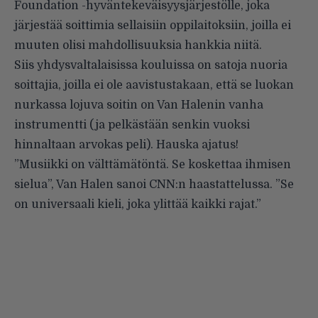
Foundation -hyväntekeväisyysjärjestölle, joka
järjestää soittimia sellaisiin oppilaitoksiin, joilla ei
muuten olisi mahdollisuuksia hankkia niitä.
Siis yhdysvaltalaisissa kouluissa on satoja nuoria
soittajia, joilla ei ole aavistustakaan, että se luokan
nurkassa lojuva soitin on Van Halenin vanha
instrumentti (ja pelkästään senkin vuoksi
hinnaltaan arvokas peli). Hauska ajatus!
”Musiikki on välttämätöntä. Se koskettaa ihmisen
sielua”, Van Halen sanoi CNN:n haastattelussa. ”Se
on universaali kieli, joka ylittää kaikki rajat.”