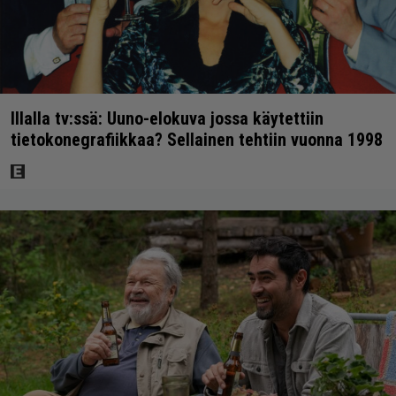
Illalla tv:ssä: Uuno-elokuva jossa käytettiin
tietokonegrafiikkaa? Sellainen tehtiin vuonna 1998