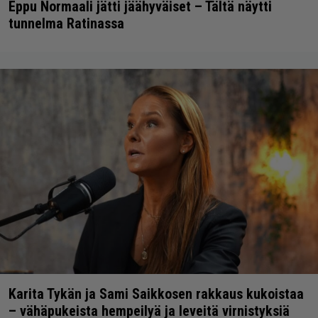
Eppu Normaali jätti jäähyväiset – Tältä näytti
tunnelma Ratinassa
Karita Tykän ja Sami Saikkosen rakkaus kukoistaa
– vähäpukeista hempeilyä ja leveitä virnistyksiä